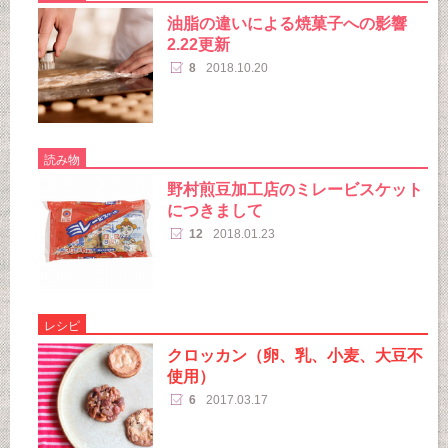
油脂の違いによる焼菓子への影響
2.22更新
8
2018.10.20
読み物
野村煎豆加工店のミレービスケット
につきまして
12
2018.01.23
レシピ
クロッカン（卵、乳、小麦、大豆不
使用）
6
2017.03.17