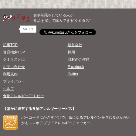
食事制限をしている人が
食品を探して購入できる“クミタス”
58,353
記事TOP
運営会社
食品検索TOP
採用
クミタスとは
取材のご依頼
お問い合わせ
Facebook
利用規約
Twitter
プライバシー
ヘルプ
食物アレルギー/アトピー
【ほかに運営する食物アレルギーサービス】
バーコードにかざすだけで、気になるアレルゲンを含む食品かがわ
かるスマホアプリ「アレルギーチェッカー」