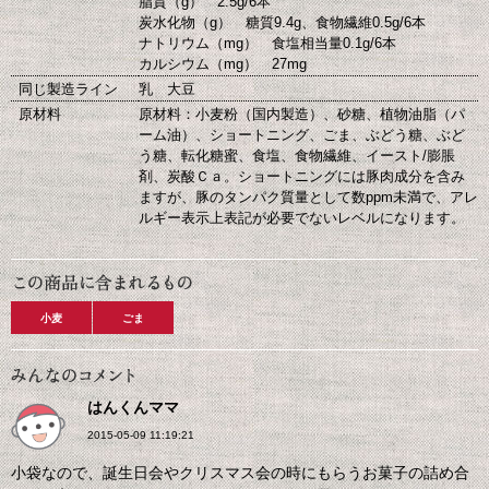
脂質（g） 2.5g/6本
炭水化物（g） 糖質9.4g、食物繊維0.5g/6本
ナトリウム（mg） 食塩相当量0.1g/6本
カルシウム（mg） 27mg
同じ製造ライン
乳 大豆
原材料
原材料：小麦粉（国内製造）、砂糖、植物油脂（パ
ーム油）、ショートニング、ごま、ぶどう糖、ぶど
う糖、転化糖蜜、食塩、食物繊維、イースト/膨脹
剤、炭酸Ｃａ。ショートニングには豚肉成分を含み
ますが、豚のタンパク質量として数ppm未満で、アレ
ルギー表示上表記が必要でないレベルになります。
小麦
ごま
はんくんママ
2015-05-09 11:19:21
小袋なので、誕生日会やクリスマス会の時にもらうお菓子の詰め合