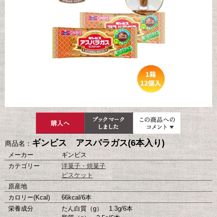
ギンビス アスパラガス(6本入り)
商品名：
メーカー
ギンビス
カテゴリー
洋菓子・焼菓子
ビスケット
原産地
カロリー(Kcal)
66kcal/6本
栄養成分
たん白質（g） 1.3g/6本