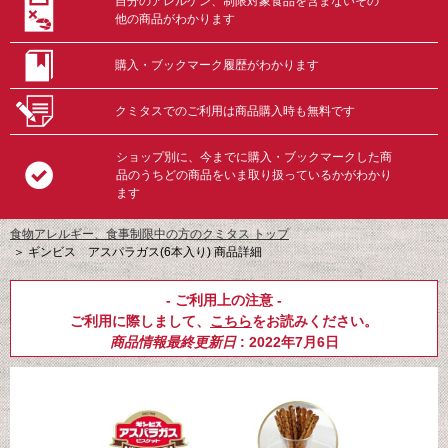
自分のアレルゲン、制限対象食品を含まないその
他の商品がわかります
購入・ブックマーク履歴がわかります
クミタスでのご利用は商品購入時も無料です
ショップ別に、今までに購入・ブックマークした商
品のうちどの商品をいま取り扱っているかがわかり
ます
食物アレルギー、食事制限中の方のクミタス トップ
＞
ギンビス アスパラガス(6本入り) 商品詳細
- ご利用上の注意 -
ご利用に際しまして、
こちら
をお読みください。
商品情報最終更新日
: 2022年7月6日