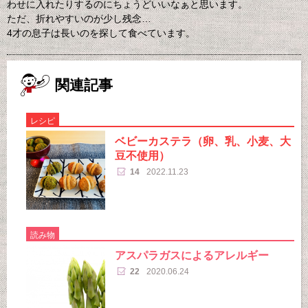
わせに入れたりするのにちょうどいいなぁと思います。
ただ、折れやすいのが少し残念…
4才の息子は長いのを探して食べています。
関連記事
レシピ
ベビーカステラ（卵、乳、小麦、大
豆不使用）
14
2022.11.23
読み物
アスパラガスによるアレルギー
22
2020.06.24