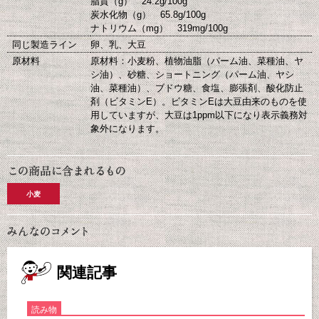
脂質（g） 24.2g/100g
炭水化物（g） 65.8g/100g
ナトリウム（mg） 319mg/100g
同じ製造ライン
卵、乳、大豆
原材料
原材料：小麦粉、植物油脂（パーム油、菜種油、ヤ
シ油）、砂糖、ショートニング（パーム油、ヤシ
油、菜種油）、ブドウ糖、食塩、膨張剤、酸化防止
剤（ビタミンE）。ビタミンEは大豆由来のものを使
用していますが、大豆は1ppm以下になり表示義務対
象外になります。
小麦
関連記事
読み物