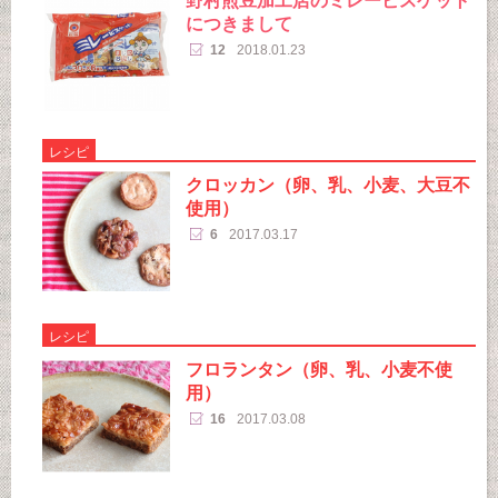
野村煎豆加工店のミレービスケット
につきまして
12
2018.01.23
レシピ
クロッカン（卵、乳、小麦、大豆不
使用）
6
2017.03.17
レシピ
フロランタン（卵、乳、小麦不使
用）
16
2017.03.08