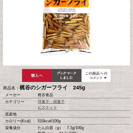
梶谷のシガーフライ 245g
商品名：
メーカー
梶谷食品
カテゴリー
洋菓子・焼菓子
ビスケット
原産地
カロリー(Kcal)
510kcal/100g
栄養成分
たん白質（g） 7.3g/100g