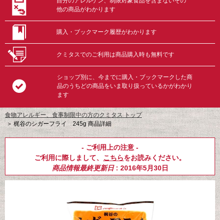
自分のアレルゲン、制限対象食品を含まないその
他の商品がわかります
購入・ブックマーク履歴がわかります
クミタスでのご利用は商品購入時も無料です
ショップ別に、今までに購入・ブックマークした商
品のうちどの商品をいま取り扱っているかがわかり
ます
食物アレルギー、食事制限中の方のクミタス トップ
＞
梶谷のシガーフライ 245g 商品詳細
- ご利用上の注意 -
ご利用に際しまして、
こちら
をお読みください。
商品情報最終更新日
: 2016年5月30日