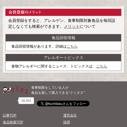
会員登録をすると、アレルゲン、食事制限対象食品を毎回設
定しなくても検索ができます。
メリット
について
食品回収情報
食品回収情報があります。詳細は
こちら
アレルギートピックス
食物アレルギーに関するニュース、トピックスは、
こちら
食事制限をしている人が
食品を探して購入できる“クミタス”
58,353
記事TOP
運営会社
食品検索TOP
採用