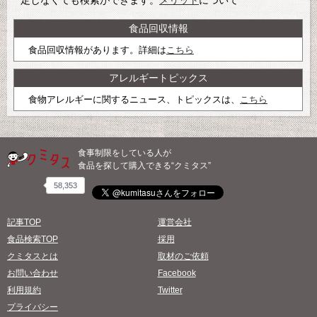
定しなくても検索ができます。
メリット
について
食品回収情報
食品回収情報があります。詳細は
こちら
アレルギートピックス
食物アレルギーに関するニュース、トピックスは、
こちら
食事制限をしている人が
食品を探して購入できる“クミタス”
58,353
記事TOP
運営会社
食品検索TOP
採用
クミタスとは
取材のご依頼
お問い合わせ
Facebook
利用規約
Twitter
プライバシー