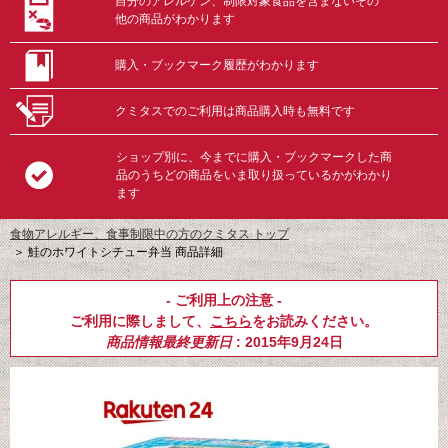
自分のアレルゲン、制限対象食品を含まないその
他の商品がわかります
購入・ブックマーク履歴がわかります
クミタスでのご利用は商品購入時も無料です
ショップ別に、今までに購入・ブックマークした商
品のうちどの商品をいま取り扱っているかがわかり
ます
食物アレルギー、食事制限中の方のクミタス トップ
＞
鮭のホワイトシチュー弁当 商品詳細
- ご利用上の注意 -
ご利用に際しまして、
こちら
をお読みください。
商品情報最終更新日
: 2015年9月24日