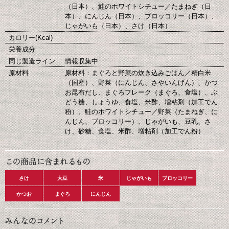
（日本）、鮭のホワイトシチュー／たまねぎ（日
本）、にんじん（日本）、ブロッコリー（日本）、
じゃがいも（日本）、さけ（日本）
カロリー(Kcal)
栄養成分
同じ製造ライン
情報収集中
原材料
原材料：まぐろと野菜の炊き込みごはん／精白米
（国産）、野菜（にんじん、さやいんげん）、かつ
お昆布だし、まぐろフレーク（まぐろ、食塩）、ぶ
どう糖、しょうゆ、食塩、米酢、増粘剤（加工でん
粉）、鮭のホワイトシチュー／野菜（たまねぎ、に
んじん、ブロッコリー）、じゃがいも、豆乳、さ
け、砂糖、食塩、米酢、増粘剤（加工でん粉）
さけ
大豆
米
じゃがいも
ブロッコリー
かつお
まぐろ
にんじん