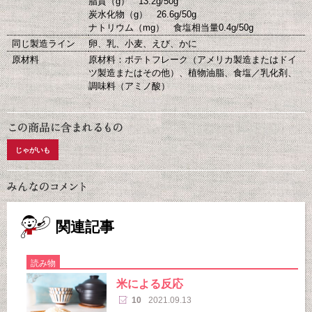
脂質（g） 13.2g/50g
炭水化物（g） 26.6g/50g
ナトリウム（mg） 食塩相当量0.4g/50g
同じ製造ライン
卵、乳、小麦、えび、かに
原材料
原材料：ポテトフレーク（アメリカ製造またはドイ
ツ製造またはその他）、植物油脂、食塩／乳化剤、
調味料（アミノ酸）
じゃがいも
関連記事
読み物
米による反応
10
2021.09.13