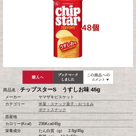
チップスターS うすしお味 45g
商品名：
メーカー
ヤマザキビスケット
カテゴリー
米菓・スナック菓子・おつまみ
ポテトスナック
原産地
カロリー(Kcal)
236Kcal/45g
栄養成分
たん白質（g） 2.8g/45g