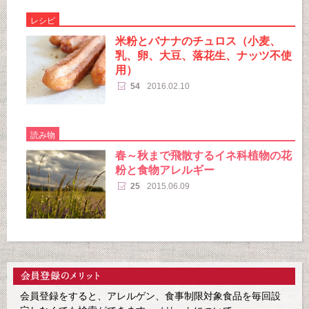
レシピ
米粉とバナナのチュロス（小麦、
乳、卵、大豆、落花生、ナッツ不使
用）
54
2016.02.10
読み物
春～秋まで飛散するイネ科植物の花
粉と食物アレルギー
25
2015.06.09
会員登録をすると、アレルゲン、食事制限対象食品を毎回設