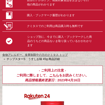
自分のアレルゲン、制限対象食品を含まないその
他の商品がわかります
購入・ブックマーク履歴がわかります
クミタスでのご利用は商品購入時も無料です
ショップ別に、今までに購入・ブックマークした商
品のうちどの商品をいま取り扱っているかがわかり
ます
食物アレルギー、食事制限中の方のクミタス トップ
＞
チップスターS うすしお味 45g 商品詳細
- ご利用上の注意 -
ご利用に際しまして、
こちら
をお読みください。
商品情報最終更新日
: 2023年4月16日