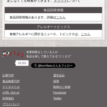
定しなくても検索ができます。
メリット
について
食品回収情報
食品回収情報があります。詳細は
こちら
アレルギートピックス
食物アレルギーに関するニュース、トピックスは、
こちら
食事制限をしている人が
食品を探して購入できる“クミタス”
58,353
記事TOP
運営会社
食品検索TOP
採用
クミタスとは
取材のご依頼
お問い合わせ
Facebook
利用規約
Twitter
プライバシー