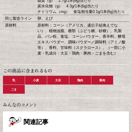
脂質（g） 2.7g/1本(6g)当たり
炭水化物（g） 4.3g/1本(6g)当たり
ナトリウム（mg） 食塩相当量0.1g/1本(6g)当たり
同じ製造ライン
卵、えび
原材料
原材料：コーン（アメリカ、遺伝子組換えでな
い）、植物油脂、糖類（ぶどう糖、砂糖）、乳製
品、パン粉、食塩、コーンパウダー、香辛料、酵母
エキスパウダー、調味パウダー／調味料（アミノ酸
等）、香料、甘味料（スクラロース）、（一部に小
麦・乳成分・大豆・鶏肉・豚肉・ごまを含む）
乳
小麦
大豆
鶏肉
豚肉
ごま
関連記事