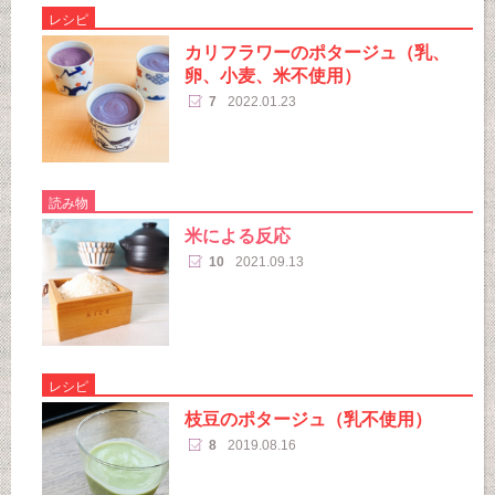
レシピ
カリフラワーのポタージュ（乳、
卵、小麦、米不使用）
7
2022.01.23
読み物
米による反応
10
2021.09.13
レシピ
枝豆のポタージュ（乳不使用）
8
2019.08.16