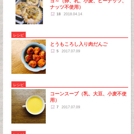
ヨ～（卵、乳、小麦、ピーナッツ、
ナッツ不使用）
18
2018.04.14
レシピ
とうもころし入り肉だんご
5
2017.07.09
レシピ
コーンスープ（乳、大豆、小麦不使
用）
7
2017.07.09