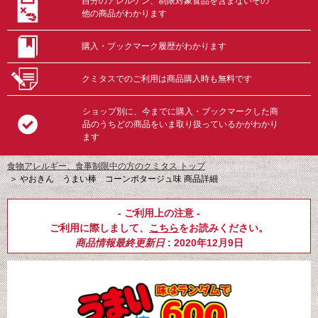
自分のアレルゲン、制限対象食品を含まないその
他の商品がわかります
購入・ブックマーク履歴がわかります
クミタスでのご利用は商品購入時も無料です
ショップ別に、今までに購入・ブックマークした商
品のうちどの商品をいま取り扱っているかがわかり
ます
食物アレルギー、食事制限中の方のクミタス トップ
＞
やおきん うまい棒 コーンポタージュ味 商品詳細
- ご利用上の注意 -
ご利用に際しまして、
こちら
をお読みください。
商品情報最終更新日
: 2020年12月9日