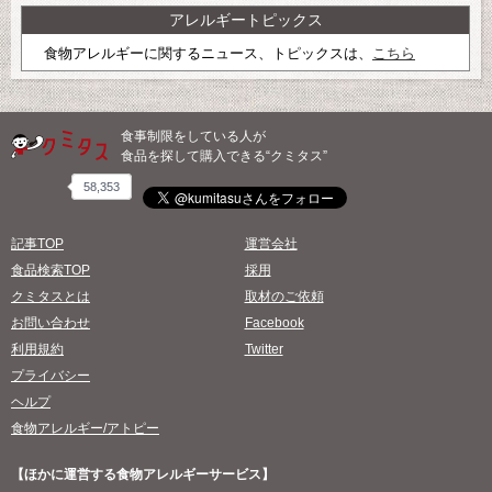
アレルギートピックス
食物アレルギーに関するニュース、トピックスは、
こちら
食事制限をしている人が
食品を探して購入できる“クミタス”
58,353
記事TOP
運営会社
食品検索TOP
採用
クミタスとは
取材のご依頼
お問い合わせ
Facebook
利用規約
Twitter
プライバシー
ヘルプ
食物アレルギー/アトピー
【ほかに運営する食物アレルギーサービス】