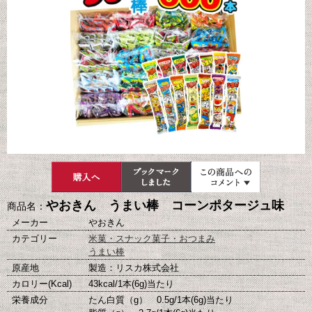
やおきん うまい棒 コーンポタージュ味
商品名：
メーカー
やおきん
カテゴリー
米菓・スナック菓子・おつまみ
うまい棒
原産地
製造：リスカ株式会社
カロリー(Kcal)
43kcal/1本(6g)当たり
栄養成分
たん白質（g） 0.5g/1本(6g)当たり