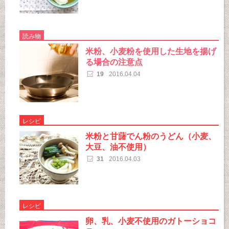
読み物
米粉、小麦粉を使用した生地を揚げ
る場合の注意点
19
2016.04.04
レシピ
米粉と甘藷でん粉のうどん（小麦、
大豆、油不使用）
31
2016.04.03
レシピ
卵、乳、小麦不使用のガトーショコ