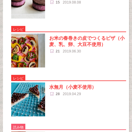
15
2019.08.08
レシピ
お米の春巻きの皮でつくるピザ（小
麦、乳、卵、大豆不使用）
21
2019.06.30
レシピ
水無月（小麦不使用）
28
2019.04.29
読み物