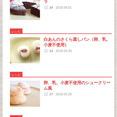
ラ
24
2016.04.01
レシピ
白あんのさくら蒸しパン（卵、乳、
小麦不使用）
14
2016.03.30
レシピ
卵、乳、小麦不使用のシュークリー
ム風
27
2016.03.26