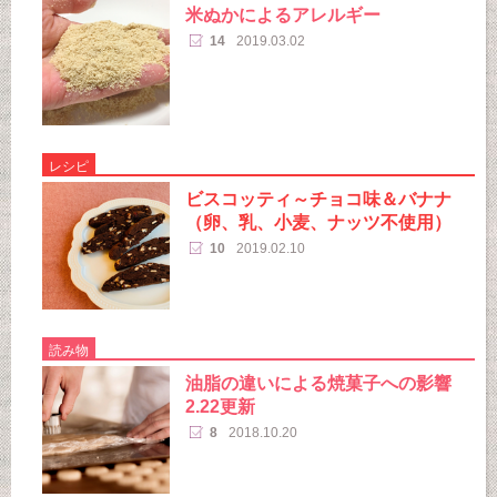
米ぬかによるアレルギー
14
2019.03.02
レシピ
ビスコッティ～チョコ味＆バナナ
（卵、乳、小麦、ナッツ不使用）
10
2019.02.10
読み物
油脂の違いによる焼菓子への影響
2.22更新
8
2018.10.20