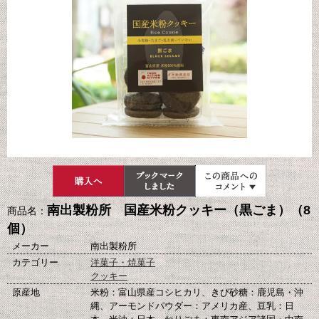
南出製粉所 国産米粉クッキー（黒ごま）（8
商品名：
個）
メーカー
南出製粉所
カテゴリー
洋菓子・焼菓子
クッキー
原産地
米粉：富山県産コシヒカリ、きび砂糖：鹿児島・沖
縄、アーモンドパウダー：アメリカ産、豆乳：日