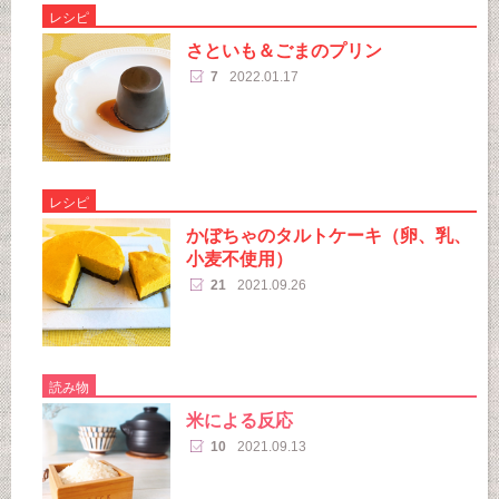
レシピ
さといも＆ごまのプリン
7
2022.01.17
レシピ
かぼちゃのタルトケーキ（卵、乳、
小麦不使用）
21
2021.09.26
読み物
米による反応
10
2021.09.13