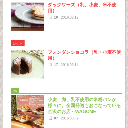
ダックワーズ（乳、小麦、米不使
用）
10
2016.08.12
レシピ
フォンダンショコラ（乳・小麦不使
用）
17
2016.08.11
PR
小麦、卵、乳不使用の米粉パンが
様々に。全国発送もおこなっている
金沢のお店～WAGOME
87
2016.08.09