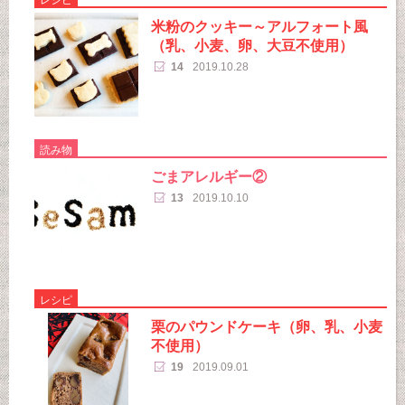
米粉のクッキー～アルフォート風
（乳、小麦、卵、大豆不使用）
14
2019.10.28
読み物
ごまアレルギー②
13
2019.10.10
レシピ
栗のパウンドケーキ（卵、乳、小麦
不使用）
19
2019.09.01