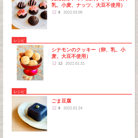
乳、小麦、ナッツ、大豆不使用）
8
2022.03.06
レシピ
シナモンのクッキー（卵、乳、小
麦、大豆不使用）
12
2022.01.31
レシピ
ごま豆腐
8
2022.01.24