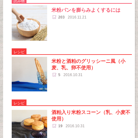
読み物
米粉パンを膨らみよくするには
203
2016.11.21
レシピ
米粉と酒粕のグリッシーニ風（小
麦、乳、卵不使用）
5
2016.10.31
レシピ
酒粕入り米粉スコーン（乳、小麦不
使用）
19
2016.10.31