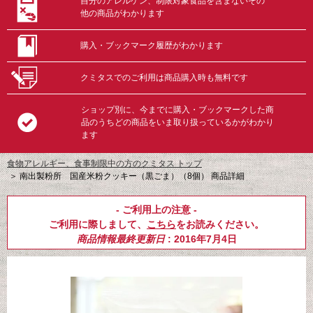
自分のアレルゲン、制限対象食品を含まないその
他の商品がわかります
購入・ブックマーク履歴がわかります
クミタスでのご利用は商品購入時も無料です
ショップ別に、今までに購入・ブックマークした商
品のうちどの商品をいま取り扱っているかがわかり
ます
食物アレルギー、食事制限中の方のクミタス トップ
＞
南出製粉所 国産米粉クッキー（黒ごま）（8個） 商品詳細
- ご利用上の注意 -
ご利用に際しまして、
こちら
をお読みください。
商品情報最終更新日
: 2016年7月4日