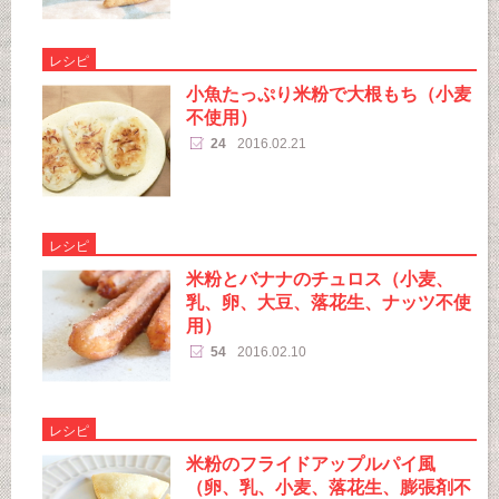
レシピ
小魚たっぷり米粉で大根もち（小麦
不使用）
24
2016.02.21
レシピ
米粉とバナナのチュロス（小麦、
乳、卵、大豆、落花生、ナッツ不使
用）
54
2016.02.10
レシピ
米粉のフライドアップルパイ風
（卵、乳、小麦、落花生、膨張剤不