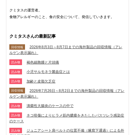
クミタスの運営者。
食物アレルギーのこと、食の安全について、発信していきます。
クミタスさんの最新記事
2026年8月3日～8月7日までの海外製品の回収情報（アレ
回収情報
ルゲン表示漏れ）
褐色細胞腫と片頭痛
読み物
小児サルモネラ菌血症とは
読み物
加齢と皮脂欠乏症
読み物
2026年7月26日～8月2日までの海外製品の回収情報（アレ
回収情報
ルゲン表示漏れ）
潰瘍性大腸炎のケースの中で
読み物
ネコ咬傷によりヒラメ筋内膿瘍をきたしたパスツレラ感染症
読み物
のケース
ジュニアシート肩ベルトの位置不備（腋窩下通過）による外
読み物