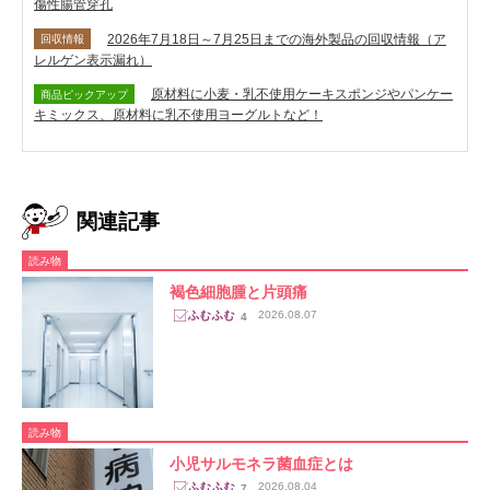
傷性腸管穿孔
2026年7月18日～7月25日までの海外製品の回収情報（ア
回収情報
レルゲン表示漏れ）
原材料に小麦・乳不使用ケーキスポンジやパンケー
商品ピックアップ
キミックス、原材料に乳不使用ヨーグルトなど！
関連記事
読み物
褐色細胞腫と片頭痛
2026.08.07
4
読み物
小児サルモネラ菌血症とは
2026.08.04
7