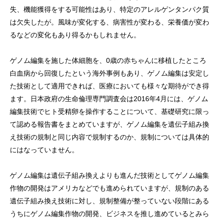
失、機能獲得をする可能性はあり、特定のアレルゲンタンパク質
は欠失したが。風味が変化する、病害性が変わる、栄養価が変わ
るなどの変化もあり得るかもしれません。
ゲノム編集を施した体細胞を、0歳の赤ちゃんに移植したところ
白血病から回復したという海外事例もあり、ゲノム編集は安定し
た技術として適用できれば、医療においても様々な期待ができ得
ます。日本政府の生命倫理専門調査会は2016年4月には、ゲノム
編集技術でヒト受精卵を操作することについて、基礎研究に限っ
て認める報告書をまとめていますが、ゲノム編集を遺伝子組み換
え技術の規制と同じ内容で規制するのか、規制については具体的
にはなっていません。
ゲノム編集は遺伝子組み換えよりも進んだ技術としてゲノム編集
作物の開発はアメリカなどでも進められていますが、規制のある
遺伝子組み換え技術に対し、規制整備が整っていない段階にある
うちにゲノム編集作物の開発、ビジネスを推し進めているとみら