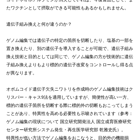
たワクチンとして摂取ができる可能性もあるかもしれません。
遺伝子組み換えと何が違うのか？
ゲノム編集では遺伝子の特定の箇所を切断したり、塩基の一部を
置き換えたり、別の遺伝子を導入することが可能で、遺伝子組み
換え技術と目的としては同じで、ゲノム編集の方が技術的に遺伝
子組み換えよりもより標的の遺伝子改変をコントロールし得る点
が異なります。
オボムコイド遺伝子欠失ニワトリを作成時のゲノム編集技術はク
リスパー・キャス9法を適用していますが、簡便性が高い一方、
標的の遺伝子箇所を切断する際に標的外の切断もおこってしまう
ことがあり、特異性を高める必要性も示唆されています（参考：
ゲノム編集の現状について 国立研究開発法人 国立成育医療研究
センター研究所システム発生・再生医学研究部 乾雅史氏）。
特異性が低い方法でゲノム編集をおこなうと、目的外の機能損