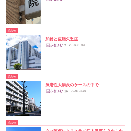
読み物
加齢と皮脂欠乏症
2026.08.03
7
読み物
潰瘍性大腸炎のケースの中で
2026.08.01
10
読み物
ネコ咬傷によりヒラメ筋内膿瘍をきたした