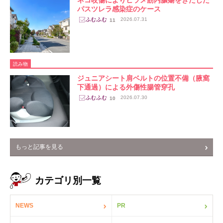
パスツレラ感染症のケース
2026.07.31
11
読み物
ジュニアシート肩ベルトの位置不備（腋窩
下通過）による外傷性腸管穿孔
2026.07.30
10
もっと記事を見る
カテゴリ別一覧
NEWS
PR