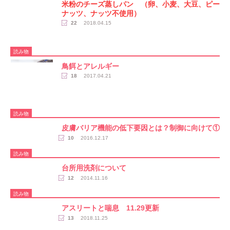
米粉のチーズ蒸しパン （卵、小麦、大豆、ピー
ナッツ、ナッツ不使用）
22
2018.04.15
読み物
鳥餌とアレルギー
18
2017.04.21
読み物
皮膚バリア機能の低下要因とは？制御に向けて①
10
2016.12.17
読み物
台所用洗剤について
12
2014.11.16