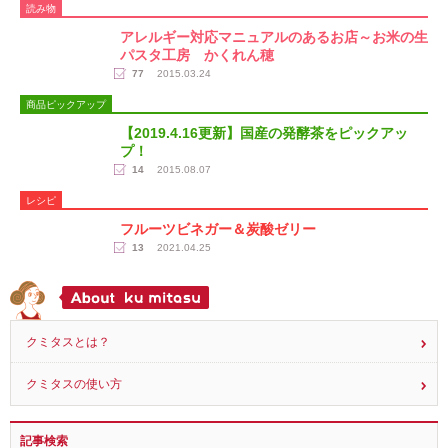
読み物
アレルギー対応マニュアルのあるお店～お米の生
パスタ工房 かくれん穂
77
2015.03.24
商品ピックアップ
【2019.4.16更新】国産の発酵茶をピックアッ
プ！
14
2015.08.07
レシピ
フルーツビネガー＆炭酸ゼリー
13
2021.04.25
クミタスとは？
クミタスの使い方
記事検索