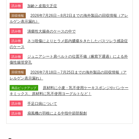
加齢と皮脂欠乏症
読み物
2026年7月26日～8月2日までの海外製品の回収情報（アレ
回収情報
ルゲン表示漏れ）
潰瘍性大腸炎のケースの中で
読み物
ネコ咬傷によりヒラメ筋内膿瘍をきたしたパスツレラ感染症
読み物
のケース
ジュニアシート肩ベルトの位置不備（腋窩下通過）による外
読み物
傷性腸管穿孔
2026年7月18日～7月25日までの海外製品の回収情報（ア
回収情報
レルゲン表示漏れ）
原材料に小麦・乳不使用ケーキスポンジやパンケー
商品ピックアップ
キミックス、原材料に乳不使用ヨーグルトなど！
手足口病について
読み物
扇風機の羽根による中指中節部裂創
読み物