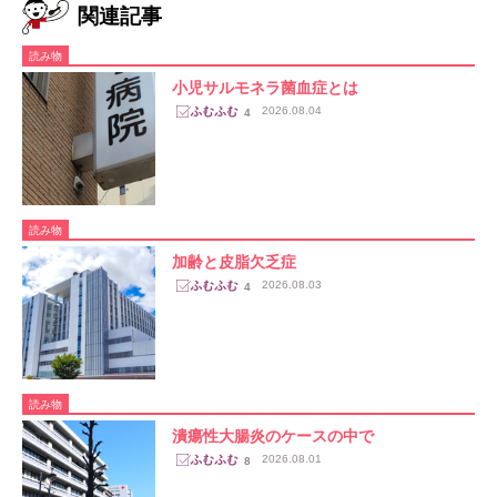
関連記事
読み物
小児サルモネラ菌血症とは
2026.08.04
4
読み物
加齢と皮脂欠乏症
2026.08.03
4
読み物
潰瘍性大腸炎のケースの中で
2026.08.01
8