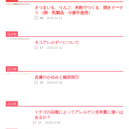
さつまいも、りんご、米粉でつくる、焼きドーナ
ツ （卵・乳製品・小麦不使用）
68
2014.11.13
読み物
ネコアレルギーについて
27
2015.10.31
読み物
皮膚のかゆみと糖尿病①
15
2020.01.30
読み物
イチゴの品種によってアレルゲン含有量に違いは
あるか？
17
2018.11.05