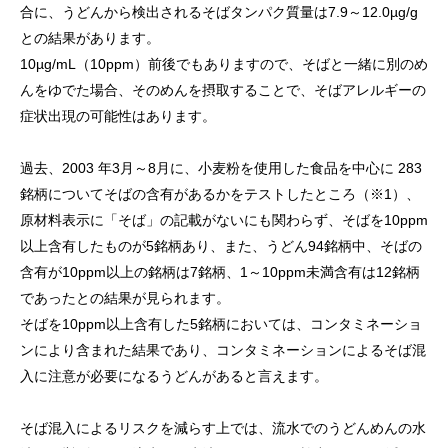
合に、うどんから検出されるそばタンパク質量は7.9～12.0µg/g
との結果があります。
10µg/mL（10ppm）前後でもありますので、そばと一緒に別のめ
んをゆでた場合、そのめんを摂取することで、そばアレルギーの
症状出現の可能性はあります。
過去、2003 年3月～8月に、小麦粉を使用した食品を中心に 283
銘柄についてそばの含有があるかをテストしたところ（※1）、
原材料表示に「そば」の記載がないにも関わらず、そばを10ppm
以上含有したものが5銘柄あり、また、うどん94銘柄中、そばの
含有が10ppm以上の銘柄は7銘柄、1～10ppm未満含有は12銘柄
であったとの結果が見られます。
そばを10ppm以上含有した5銘柄においては、コンタミネーショ
ンにより含まれた結果であり、コンタミネーションによるそば混
入に注意が必要になるうどんがあると言えます。
そば混入によるリスクを減らす上では、流水でのうどんめんの水