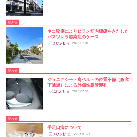
読み物
ネコ咬傷によりヒラメ筋内膿瘍をきたした
パスツレラ感染症のケース
2026.07.31
9
読み物
ジュニアシート肩ベルトの位置不備（腋窩
下通過）による外傷性腸管穿孔
2026.07.30
9
読み物
手足口病について
2026.07.25
11