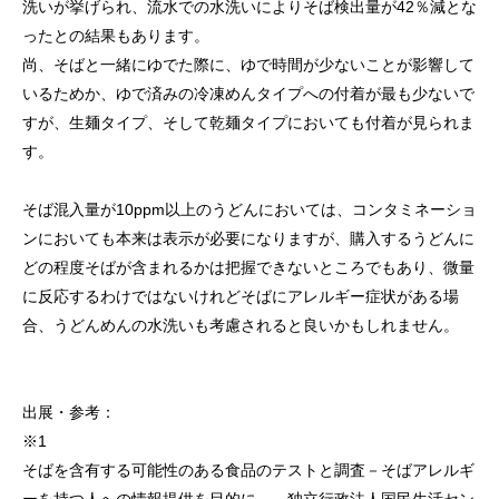
洗いが挙げられ、流水での水洗いによりそば検出量が42％減とな
ったとの結果もあります。
尚、そばと一緒にゆでた際に、ゆで時間が少ないことが影響して
いるためか、ゆで済みの冷凍めんタイプへの付着が最も少ないで
すが、生麺タイプ、そして乾麺タイプにおいても付着が見られま
す。
そば混入量が10ppm以上のうどんにおいては、コンタミネーショ
ンにおいても本来は表示が必要になりますが、購入するうどんに
どの程度そばが含まれるかは把握できないところでもあり、微量
に反応するわけではないけれどそばにアレルギー症状がある場
合、うどんめんの水洗いも考慮されると良いかもしれません。
出展・参考：
※1
そばを含有する可能性のある食品のテストと調査－そばアレルギ
ーを持つ人への情報提供を目的に－ 独立行政法人国民生活セン