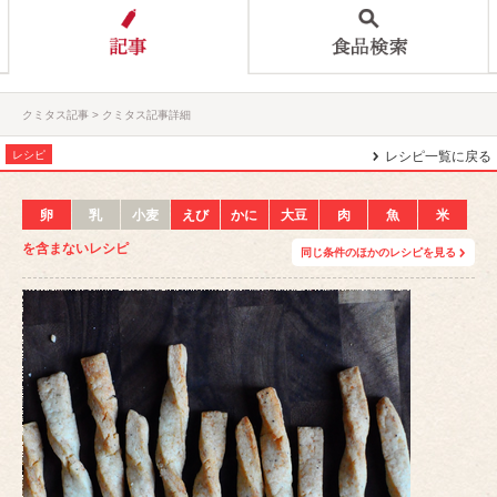
クミタス記事
クミタス記事詳細
レシピ
レシピ一覧に戻る
卵
乳
小麦
えび
かに
大豆
肉
魚
米
を含まないレシピ
同じ条件のほかのレシピを見る