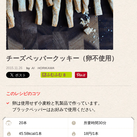
チーズペッパークッキー（卵不使用）
2015.11.26
by
AI HORIKAWA
8
このレシピのコツ
卵は使用せず小麦粉と乳製品で作っています。
ブラックペッパーはお好みで使用ください。
20本
所要時間30分
45.58kcal/1本
18円/1本