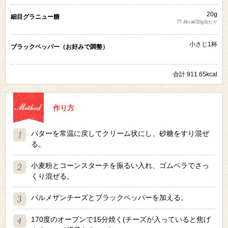
20g
細目グラニュー糖
77.4kcal/20g当たり
小さじ1杯
ブラックペッパー（お好みで調整）
合計 911.65kcal
作り方
バターを常温に戻してクリーム状にし、砂糖をすり混ぜ
る。
小麦粉とコーンスターチを振るい入れ、ゴムベラでさっ
くり混ぜる。
パルメザンチーズとブラックペッパーを加える。
170度のオーブンで15分焼く(チーズが入っていると焦げ