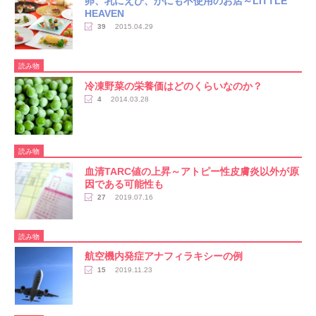
卵、乳にえび、かにも不使用のお店～LITTLE
HEAVEN
39
2015.04.29
読み物
冷凍野菜の栄養価はどのくらいなのか？
4
2014.03.28
読み物
血清TARC値の上昇～アトピー性皮膚炎以外が原
因である可能性も
27
2019.07.16
読み物
航空機内発症アナフィラキシーの例
15
2019.11.23