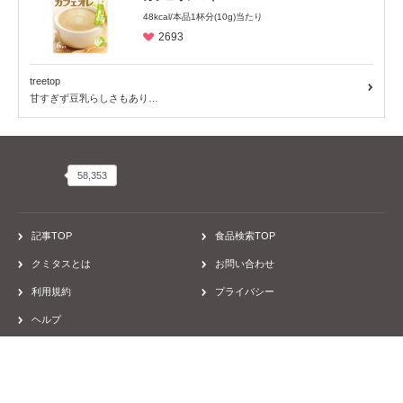
48kcal/本品1杯分(10g)当たり
2693
treetop
甘すぎず豆乳らしさもあり…
58,353
58,353
記事TOP
食品検索TOP
クミタスとは
お問い合わせ
利用規約
プライバシー
ヘルプ
食物アレルギー/アトピー