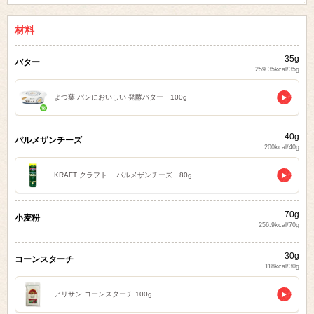
材料
35g
バター
259.35kcal/35g
よつ葉 パンにおいしい 発酵バター 100g
40g
パルメザンチーズ
200kcal/40g
KRAFT クラフト パルメザンチーズ 80g
70g
小麦粉
256.9kcal/70g
30g
コーンスターチ
118kcal/30g
アリサン コーンスターチ 100g