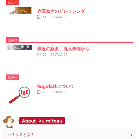
レシピ
赤玉ねぎのドレッシング
51
2014.07.23
読み物
最近の誤食、混入事例から
15
2017.12.05
読み物
抗IgE抗体について
26
2018.01.29
クミタスとは？