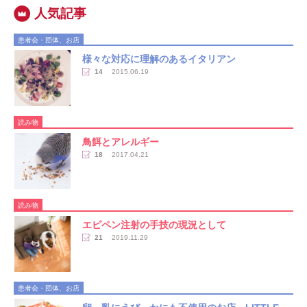
患者会・団体、お店
様々な対応に理解のあるイタリアン
14
2015.06.19
読み物
鳥餌とアレルギー
18
2017.04.21
読み物
エピペン注射の手技の現況として
21
2019.11.29
患者会・団体、お店