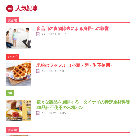
読み物
多品目の食物除去による身長への影響
22
2016.10.17
レシピ
米粉のワッフル （小麦・卵・乳不使用）
59
2015.07.01
PR
様々な製品を展開する、タイナイの特定原材料等
28品目不使用の米粉パン
49
2023.01.05
読み物