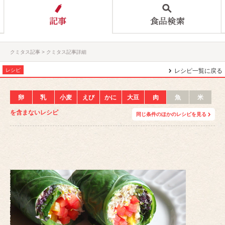
クミタス記事
クミタス記事詳細
レシピ
レシピ一覧に戻る
卵
乳
小麦
えび
かに
大豆
肉
魚
米
を含まないレシピ
同じ条件のほかのレシピを見る