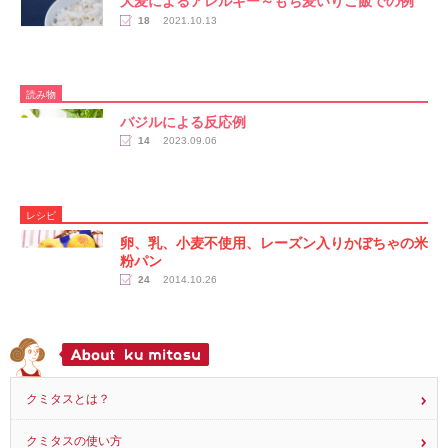
読み物
大麦によるアレルギー～もち麦いりご飯での例
18
2021.10.13
読み物
バジルによる反応例
14
2023.09.06
レシピ
卵、乳、小麦不使用、レーズン入りかぼちゃの米
粉パン
24
2014.10.26
クミタスとは？