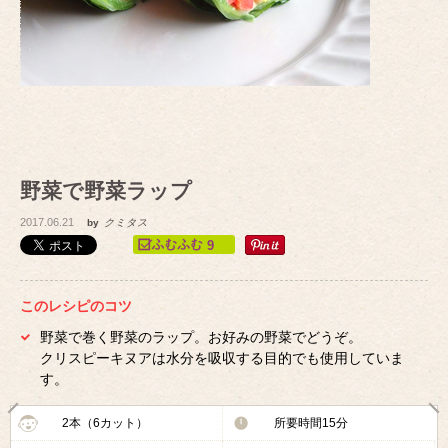
野菜で野菜ラップ
2017.06.21
by
クミタス
9
このレシピのコツ
野菜で巻く野菜のラップ。お好みの野菜でどうぞ。
クリスピーキヌアは水分を吸収する目的でも使用していま
す。
2本（6カット）
所要時間15分