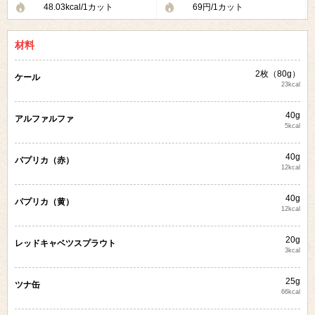
48.03kcal/1カット
69円/1カット
材料
2枚（80g）
ケール
23kcal
40g
アルファルファ
5kcal
40g
パプリカ（赤）
12kcal
40g
パプリカ（黄）
12kcal
20g
レッドキャベツスプラウト
3kcal
25g
ツナ缶
66kcal