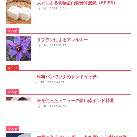
​大豆による食物蛋白誘発胃腸炎（FPIES）
16
2023.12.21
読み物
サフランによるアレルギー
16
2021.05.14
レシピ
米粉パンでツナのサンドイッチ
27
2015.04.01
読み物
米を使ったメニューの多い南インド料理
20
2015.06.02