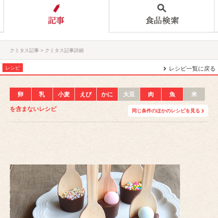
クミタス記事
クミタス記事詳細
レシピ
レシピ一覧に戻る
卵
乳
小麦
えび
かに
大豆
肉
魚
米
を含まないレシピ
同じ条件のほかのレシピを見る