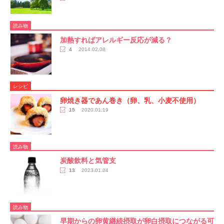
読み物
加熱すればアレルギー反応が減る？
4
2014.02.08
レシピ
卵焼き器であん巻き（卵、乳、小麦不使用）
15
2020.01.19
読み物
炭酸飲料と気管支
13
2023.01.04
読み物
早期からの卵黄継続摂取が卵白摂取につながる可