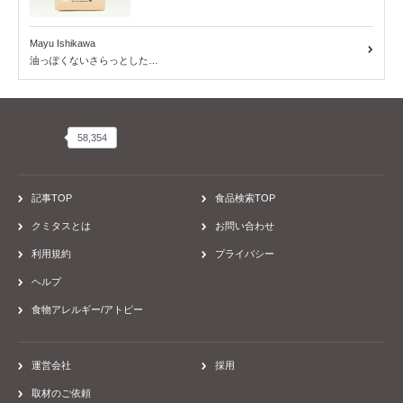
Mayu Ishikawa
油っぽくないさらっとした…
58,354
58,354
記事TOP
食品検索TOP
クミタスとは
お問い合わせ
利用規約
プライバシー
ヘルプ
食物アレルギー/アトピー
運営会社
採用
取材のご依頼