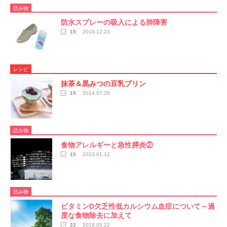
読み物
防水スプレーの吸入による肺障害
15
2019.12.23
レシピ
抹茶＆黒みつの豆乳プリン
19
2014.07.26
読み物
食物アレルギーと急性膵炎②
15
2023.01.12
読み物
ビタミンD欠乏性低カルシウム血症について～過
度な食物除去に加えて
22
2019.05.22