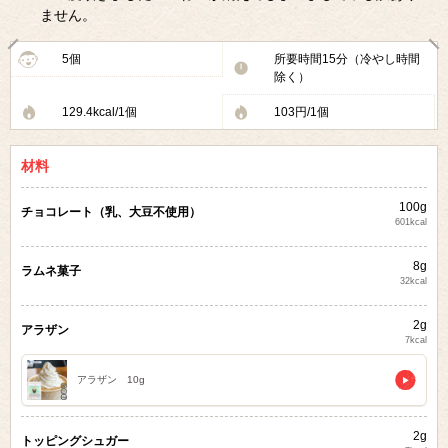
ません。
5個
所要時間15分（冷やし時間
除く）
129.4kcal/1個
103円/1個
材料
100g
チョコレート（乳、大豆不使用）
601kcal
8g
ラムネ菓子
32kcal
2g
アラザン
7kcal
アラザン 10g
2g
トッピングシュガー