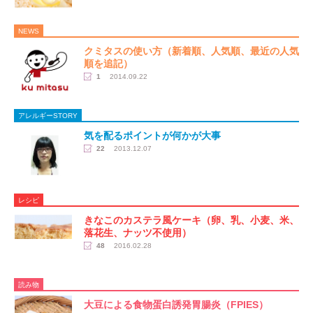
NEWS
クミタスの使い方（新着順、人気順、最近の人気
順を追記）
1
2014.09.22
アレルギーSTORY
気を配るポイントが何かが大事
22
2013.12.07
レシピ
きなこのカステラ風ケーキ（卵、乳、小麦、米、
落花生、ナッツ不使用）
48
2016.02.28
読み物
​大豆による食物蛋白誘発胃腸炎（FPIES）