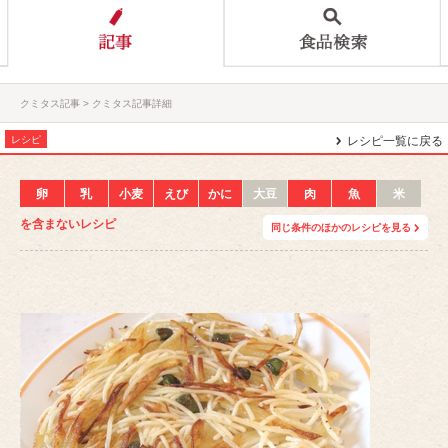
クミタス記事
クミタス記事詳細
レシピ
レシピ一覧に戻る
卵
乳
小麦
えび
かに
大豆
肉
魚
米
を含まないレシピ
同じ条件のほかのレシピを見る