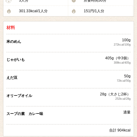
3人分
所要時間30分
301.33kcal/1人分
151円/1人分
材料
100g
米のめん
272kcal/100g
405g（中3個）
じゃがいも
308kcal/405g
50g
えだ豆
72kcal/50g
28g（大さじ2杯）
オリーブオイル
252kcal/28g
適量
スープの素 カレー味
合計 904kcal