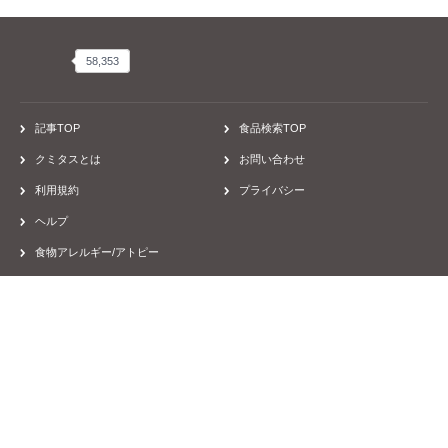
58,353
58,353
記事TOP
食品検索TOP
クミタスとは
お問い合わせ
利用規約
プライバシー
ヘルプ
食物アレルギー/アトピー
運営会社
採用
取材のご依頼
Facebook
Twitter