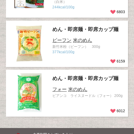
（白米）
244kcal/100g
6803
めん・即席麺・即席カップ麺
ビーフン
米のめん
新竹米粉（ビーフン） 300g
377kcal/100g
6159
めん・即席麺・即席カップ麺
フォー
米のめん
ビアンコ ライスヌードル（フォー） 200g
6012