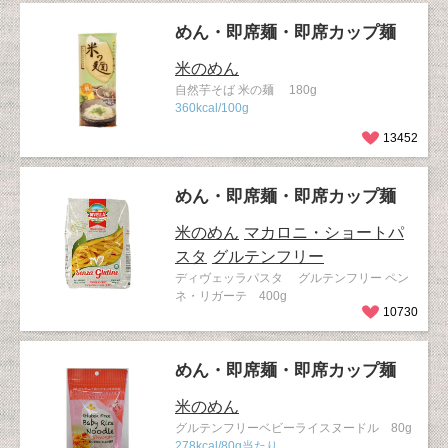
めん・即席麺・即席カップ麺
米のめん
自然芋そば 米の麺 180g
360kcal/100g
13452
めん・即席麺・即席カップ麺
米のめん
マカロニ・ショートパ
スタ
グルテンフリー
ディヴェッラパスタ グルテンフリー ペン
ネ・リガーテ 400g
10730
めん・即席麺・即席カップ麺
米のめん
グルテンフリーベビーライスヌードル 80g
278kcal/80g当たり