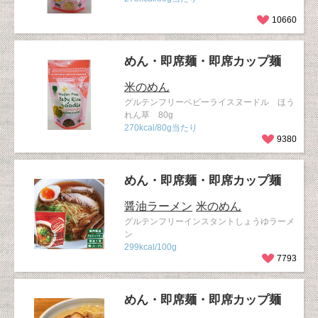
10660
めん・即席麺・即席カップ麺
米のめん
グルテンフリーベビーライスヌードル ほう
れん草 80g
270kcal/80g当たり
9380
めん・即席麺・即席カップ麺
醤油ラーメン
米のめん
グルテンフリーインスタントしょうゆラーメ
ン
299kcal/100g
7793
めん・即席麺・即席カップ麺