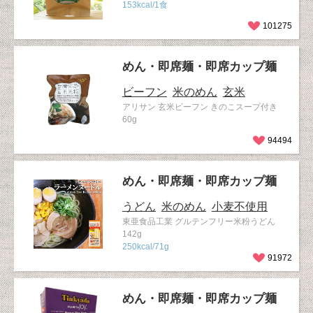
153kcal/1食
101275
めん・即席麺・即席カップ麺
ビーフン
米のめん
玄米
アリサン 玄米ビーフン きのこスープ付き
60g
94494
めん・即席麺・即席カップ麺
うどん
米のめん
小麦不使用
東亜食品工業 グルテンフリー米粉うどん
142g
250kcal/71g
91972
めん・即席麺・即席カップ麺