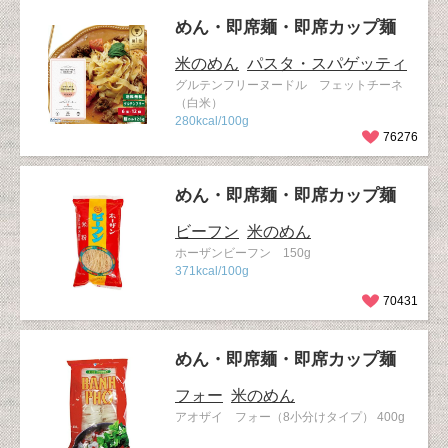
めん・即席麺・即席カップ麺
米のめん
パスタ・スパゲッティ
グルテンフリーヌードル フェットチーネ
（白米）
280kcal/100g
76276
めん・即席麺・即席カップ麺
ビーフン
米のめん
ホーザンビーフン 150g
371kcal/100g
70431
めん・即席麺・即席カップ麺
フォー
米のめん
アオザイ フォー（8小分けタイプ） 400g