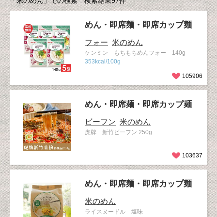
「米のめん」での検索 検索結果97件
めん・即席麺・即席カップ麺
フォー
米のめん
ケンミン もちもちめんフォー 140g
353kcal/100g
105906
めん・即席麺・即席カップ麺
ビーフン
米のめん
虎牌 新竹ビーフン 250g
103637
めん・即席麺・即席カップ麺
米のめん
ライスヌードル 塩味