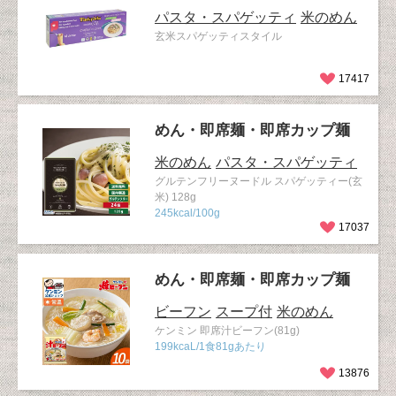
パスタ・スパゲッティ
米のめん
玄米スパゲッティスタイル
17417
めん・即席麺・即席カップ麺
米のめん
パスタ・スパゲッティ
グルテンフリーヌードル スパゲッティー(玄
米) 128g
245kcal/100g
17037
めん・即席麺・即席カップ麺
ビーフン
スープ付
米のめん
ケンミン 即席汁ビーフン(81g)
199kcaL/1食81gあたり
13876