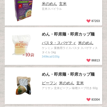
米のめん
玄米
玄米スパイラル
87203
めん・即席麺・即席カップ麺
パスタ・スパゲティ
米のめん
ケンミン 業務用ライスパスタ スパゲティス
タイル 1kg
349kcal/100g
86813
めん・即席麺・即席カップ麺
ビーフン
米のめん
玄米
アリサン 玄米ビーフン 味噌スープ付き 60g
83304