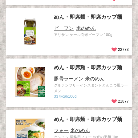
めん・即席麺・即席カップ麺
ビーフン
米のめん
アリサン ケール玄米ビーフン 100g
22773
めん・即席麺・即席カップ麺
豚骨ラーメン
米のめん
グルテンフリーインスタントとんこつ風ラー
メン
337kcal/100g
21877
めん・即席麺・即席カップ麺
フォー
米のめん
ケンミン 業務用フォー お米の平麺 1kg