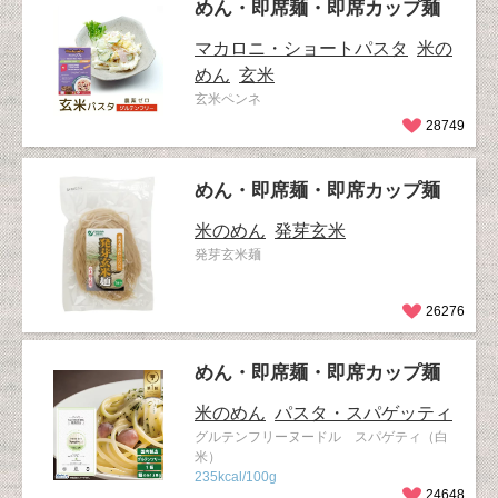
めん・即席麺・即席カップ麺
マカロニ・ショートパスタ
米の
めん
玄米
玄米ペンネ
28749
めん・即席麺・即席カップ麺
米のめん
発芽玄米
発芽玄米麺
26276
めん・即席麺・即席カップ麺
米のめん
パスタ・スパゲッティ
グルテンフリーヌードル スパゲティ（白
米）
235kcal/100g
24648