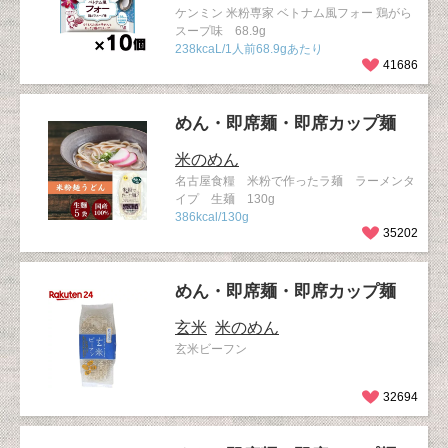
ケンミン 米粉専家 ベトナム風フォー 鶏がら
スープ味 68.9g
238kcaL/1人前68.9gあたり
41686
めん・即席麺・即席カップ麺
米のめん
名古屋食糧 米粉で作ったラ麺 ラーメンタ
イプ 生麺 130g
386kcal/130g
35202
めん・即席麺・即席カップ麺
玄米
米のめん
玄米ビーフン
32694