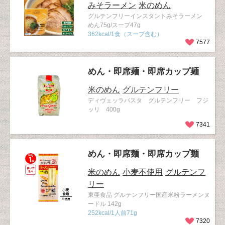
みそラーメン
米のめん
グルテンフリーインスタントみそラーメン
めん75g/スープ47g
362kcal/1食（スープ含む）
7577
めん・即席麺・即席カップ麺
米のめん
グルテンフリー
ディヴェッラパスタ グルテンフリー フジ
ッリ 400g
7341
めん・即席麺・即席カップ麺
米のめん
小麦不使用
グルテンフ
リー
東亜食品 グルテンフリー国産米粉ラーメンヌ
ードル 142g
252kcal/1人前71g
7320