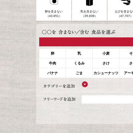
卵を含まない
乳を含まない
えびを含まな
（43,651）
（35,939）
（47,707）
卵
乳
小麦
そ
牛肉
くるみ
さけ
さ
バナナ
ごま
カシューナッツ
アー