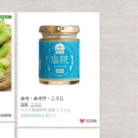
みそ・みそ汁・こうじ
塩糀
こうじ
ヤマト醤油味噌 塩糀 １２０ｇ
65609
140kcal/100ｇ当たり
52208