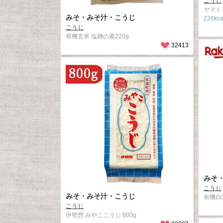
こうじ
ヤマト
みそ・みそ汁・こうじ
226kca
こうじ
有機玄米 塩麹の素220g
32413
みそ
こうじ
みそ・みそ汁・こうじ
有機白
こうじ
伊勢惣 みやここうじ 800g