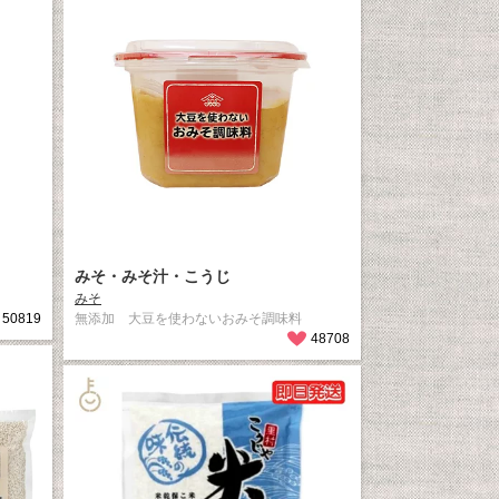
みそ・みそ汁・こうじ
みそ
50819
無添加 大豆を使わないおみそ調味料
48708