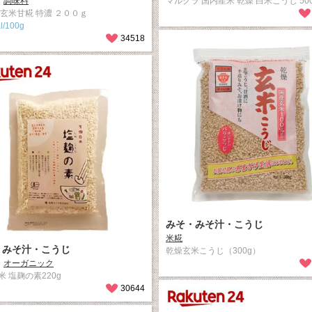
調味料
マルクラ 国内産米 乾燥 白米こうじ 50
 玄米甘糀 特濃 ２００ｇ
l/100g
34518
みそ・みそ汁・こうじ
米糀
・みそ汁・こうじ
乾燥玄米こうじ（300g）
オーガニック
米 塩麹の素220g
30644