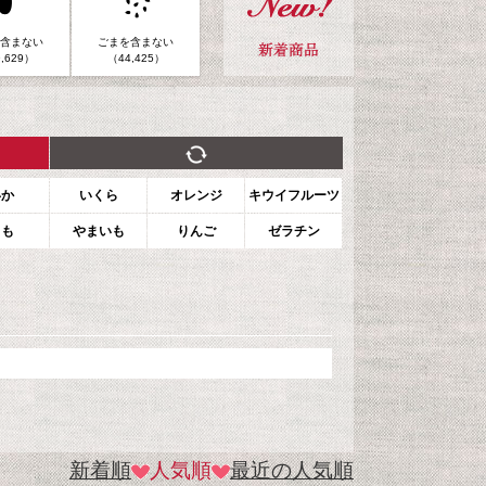
含まない
ごまを含まない
,629）
（44,425）
いか
いくら
オレンジ
キウイフルーツ
もも
やまいも
りんご
ゼラチン
新着順
人気順
最近の人気順