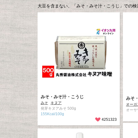
大豆を含まない、「みそ・みそ汁・こうじ」での検
みそ・みそ汁・こうじ
みそ
みそ
キヌア
オーガ
発芽キヌアみそ 500g
オーサ
155Kcal/100g
4251323