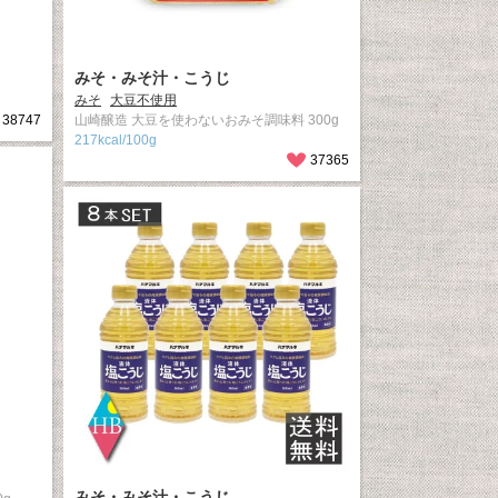
みそ・みそ汁・こうじ
みそ
大豆不使用
38747
山崎醸造 大豆を使わないおみそ調味料 300g
217kcal/100g
37365
みそ・みそ汁・こうじ