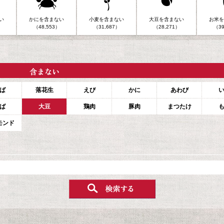
い
かにを含まない
小麦を含まない
大豆を含まない
お米を
（48,553）
（31,687）
（28,271）
（39
ば
落花生
えび
かに
あわび
ば
大豆
鶏肉
豚肉
まつたけ
モンド