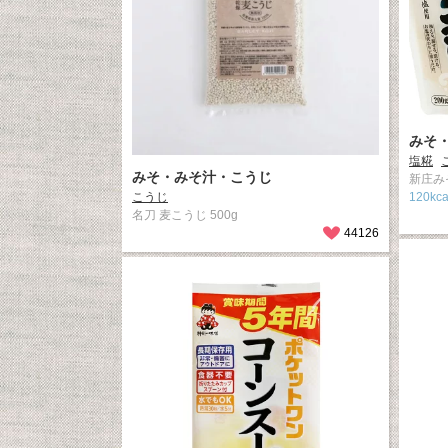
みそ
塩糀
みそ・みそ汁・こうじ
新庄みそ
こうじ
120kca
名刀 麦こうじ 500g
44126