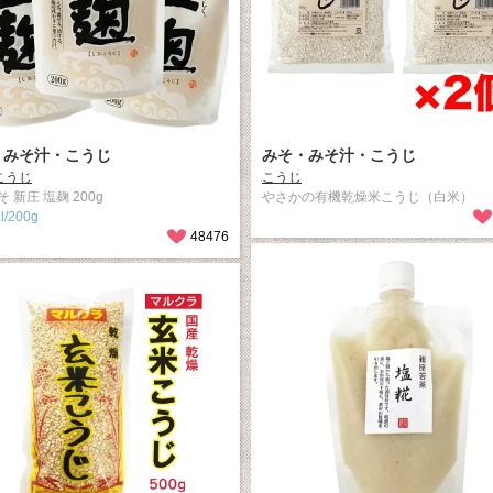
・みそ汁・こうじ
みそ・みそ汁・こうじ
こうじ
こうじ
 新庄 塩麹 200g
やさかの有機乾燥米こうじ（白米）
l/200g
48476