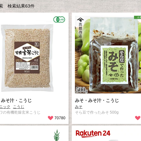
索 検索結果63件
・みそ汁・こうじ
みそ・みそ汁・こうじ
ニック
こうじ
みそ
ワの有機乾燥玄米こうじ
そら豆で作ったみそ 500g
70780