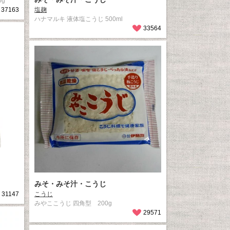
0g
37163
塩麹
ハナマルキ 液体塩こうじ 500ml
33564
みそ・みそ汁・こうじ
31147
こうじ
みやここうじ 四角型 200g
29571