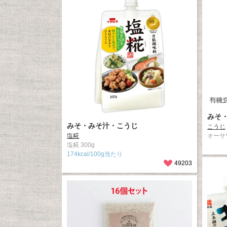
みそ
みそ・みそ汁・こうじ
こうじ
塩糀
オーサ
塩糀 300g
174kcal/100g当たり
49203