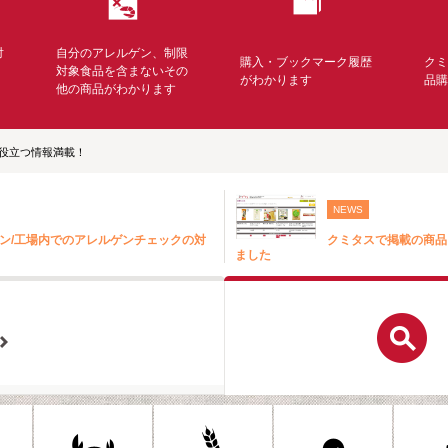
対
自分のアレルゲン、制限
購入・ブックマーク履歴
ク
く
対象食品を含まないその
がわかります
品
他の商品がわかります
役立つ情報満載！
NEWS
ン/工場内でのアレルゲンチェックの対
クミタスで掲載の商品
ました