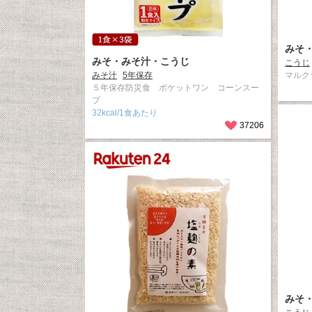
みそ
みそ・みそ汁・こうじ
こうじ
みそ汁
5年保存
マルクラ
５年保存防災食 ポケットワン コーンスー
プ
32kcal/1食あたり
37206
みそ