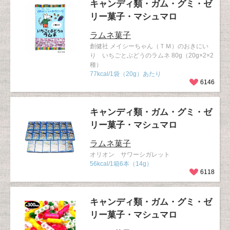
キャンディ類・ガム・グミ・ゼ
リー菓子・マシュマロ
ラムネ菓子
創健社 メイシーちゃん（ＴＭ）のおきにい
り いちごとぶどうのラムネ 80g（20g×2×2
種）
77kcal/1袋（20g）あたり
6146
キャンディ類・ガム・グミ・ゼ
リー菓子・マシュマロ
ラムネ菓子
オリオン サワーシガレット
56kcal/1箱6本（14g）
6118
キャンディ類・ガム・グミ・ゼ
リー菓子・マシュマロ