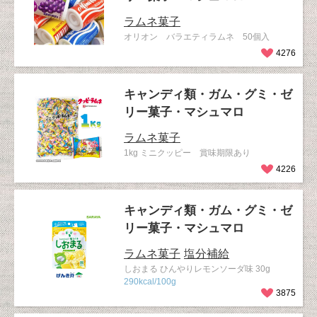
ラムネ菓子
オリオン バラエティラムネ 50個入
4276
キャンディ類・ガム・グミ・ゼ
リー菓子・マシュマロ
ラムネ菓子
1kg ミニクッピー 賞味期限あり
4226
キャンディ類・ガム・グミ・ゼ
リー菓子・マシュマロ
ラムネ菓子
塩分補給
しおまる ひんやりレモンソーダ味 30g
290kcal/100g
3875