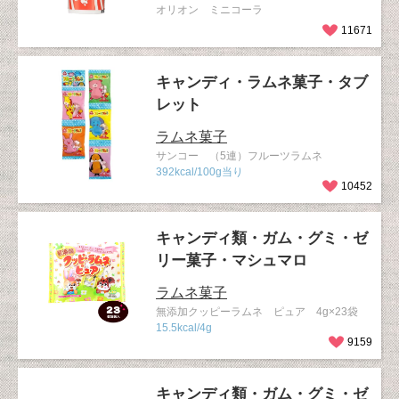
オリオン ミニコーラ
11671
キャンディ・ラムネ菓子・タブ
レット
ラムネ菓子
サンコー （5連）フルーツラムネ
392kcal/100g当り
10452
キャンディ類・ガム・グミ・ゼ
リー菓子・マシュマロ
ラムネ菓子
無添加クッピーラムネ ピュア 4g×23袋
15.5kcal/4g
9159
キャンディ類・ガム・グミ・ゼ