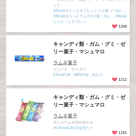
ック
32kcal/カリッとタブレット１小袋（7.5g）、
28kcal/ほろっとラムネ1小袋（7g）、30kcal/
しゃりっとタブレッ
1268
キャンディ類・ガム・グミ・ゼ
リー菓子・マシュマロ
ラムネ菓子
ジューＣ サイダー
87kcal/1本（標準24g）当たり
1212
キャンディ類・ガム・グミ・ゼ
リー菓子・マシュマロ
ラムネ菓子
ボトルラムネ詰め合わせ
36.5kcal/1本(10g)当たり
1191