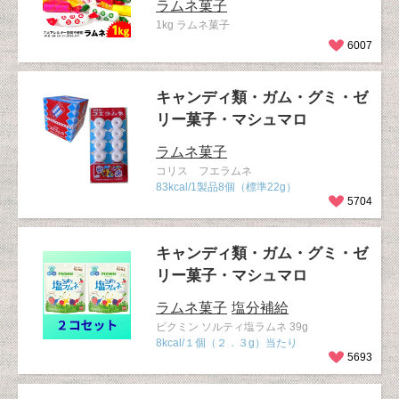
ラムネ菓子
1kg ラムネ菓子
6007
キャンディ類・ガム・グミ・ゼ
リー菓子・マシュマロ
ラムネ菓子
コリス フエラムネ
83kcal/1製品8個（標準22g）
5704
キャンディ類・ガム・グミ・ゼ
リー菓子・マシュマロ
ラムネ菓子
塩分補給
ピクミン ソルティ塩ラムネ 39g
8kcal/１個（２．３g）当たり
5693