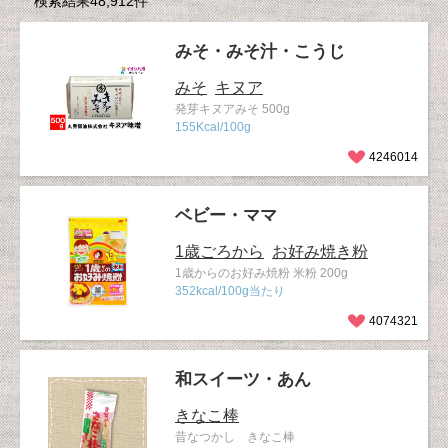
検索結果48,912件
みそ・みそ汁・こうじ
みそ
キヌア
発芽キヌアみそ 500g
155Kcal/100g
4246014
ベビー・ママ
1歳ごろから
お好み焼き粉
1歳からのお好み焼粉 米粉 200g
352kcal/100g当たり
4074321
和スイーツ・あん
きなこ棒
昔なつかし きなこ棒