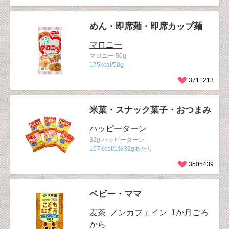
めん・即席麺・即席カップ麺
マロニー
マロニー 50g
175kcal/50g
3711213
米菓・スナック菓子・おつまみ
ハッピーターン
32g ハッピーターン
167Kcal/1袋32gあたり
3505439
ベビー・ママ
麦茶
ノンカフェイン
1か月ごろ
から