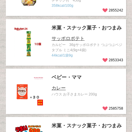
チャック付 450g
358kcal/100g
2855242
米菓・スナック菓子・おつまみ
サッポロポテト
カルビー 36gサッポロポテト つぶつぶベジ
タブル ミニ4(9g×4袋)
44kcal/1袋9g
2853343
ベビー・ママ
カレー
ハウス お子さまカレー 200g
2585758
米菓・スナック菓子・おつまみ