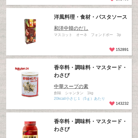
洋風料理・食材・パスタソース
和洋中韓のだし
マスコット オーネ フォンドボー 3p
152891
香辛料・調味料・マスタード・
わさび
中華スープの素
創味 シャンタン 1kg
20kcal/小さじ１（5ｇ）あたり
143232
香辛料・調味料・マスタード・
わさび