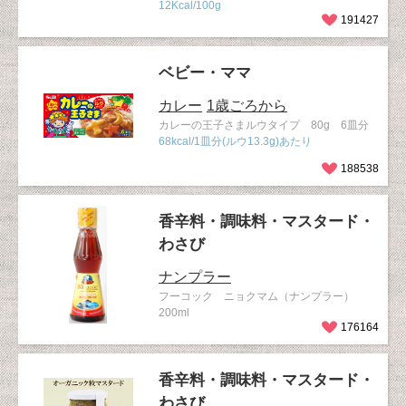
12Kcal/100g
191427
ベビー・ママ
カレー
1歳ごろから
カレーの王子さまルウタイプ 80g 6皿分
68kcal/1皿分(ルウ13.3g)あたり
188538
香辛料・調味料・マスタード・
わさび
ナンプラー
フーコック ニョクマム（ナンプラー）
200ml
176164
香辛料・調味料・マスタード・
わさび