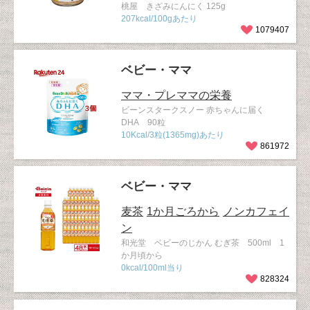
桃屋 きざみにんにく 125g
207kcal/100gあたり
1079407
ベビー・ママ
ママ・プレママの栄養
ビーンスタークスノー 赤ちゃんに届く
DHA 90粒
10Kcal/3粒(1365mg)あたり
861972
ベビー・ママ
麦茶
1か月ごろから
ノンカフェイ
ン
和光堂 ベビーのじかん むぎ茶 500ml 1
か月頃から
0kcal/100ml当り
828324