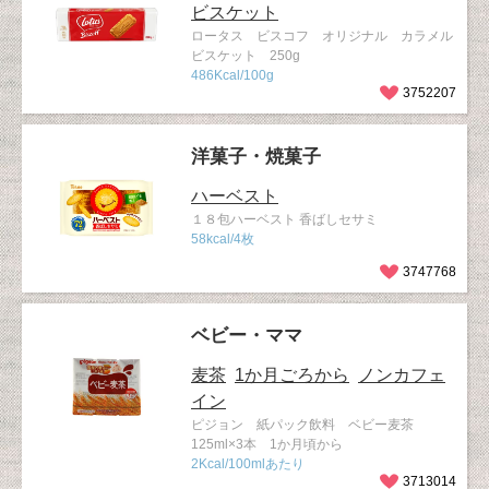
ビスケット
ロータス ビスコフ オリジナル カラメル
ビスケット 250g
486Kcal/100g
3752207
洋菓子・焼菓子
ハーベスト
１８包ハーベスト 香ばしセサミ
58kcal/4枚
3747768
ベビー・ママ
麦茶
1か月ごろから
ノンカフェ
イン
ピジョン 紙パック飲料 ベビー麦茶
125ml×3本 1か月頃から
2Kcal/100mlあたり
3713014