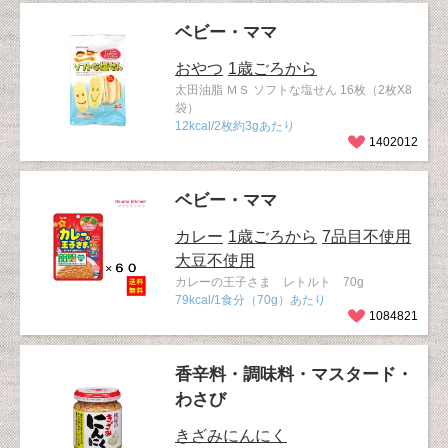
ベビー・ママ
おやつ
1歳ごろから
太田油脂 ＭＳ ソフトな塩せん 16枚（2枚X8
袋）
12kcal/2枚約3gあたり
1402012
ベビー・ママ
カレー
1歳ごろから
7品目不使用
大豆不使用
カレーの王子さま レトルト 70g
79kcal/1食分（70g）あたり
1084821
香辛料・調味料・マスタード・
わさび
きざみにんにく