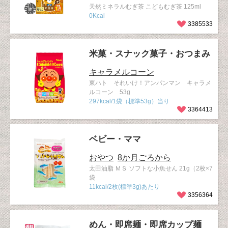
天然ミネラルむぎ茶 こどもむぎ茶 125ml
0Kcal
3385533
米菓・スナック菓子・おつまみ
キャラメルコーン
東ハト それいけ！アンパンマン キャラメ
ルコーン 53g
297kcal/1袋（標準53g）当り
3364413
ベビー・ママ
おやつ
8か月ごろから
太田油脂 ＭＳ ソフトな小魚せん 21g（2枚×7
袋
11kcal/2枚(標準3g)あたり
3356364
めん・即席麺・即席カップ麺