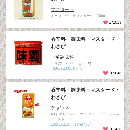
マスタード
オーガニック 粒マスタード 200g
172023
香辛料・調味料・マスタード・
わさび
中華調味料
味覇(ウェイパー) 缶 500g
403kcal/100gあたり
169648
香辛料・調味料・マスタード・
わさび
チャツネ
40ｇ カレーパートナー ＜マンゴーチャツネ
ペースト＞
102kcal/1袋分（製品40g）
161468