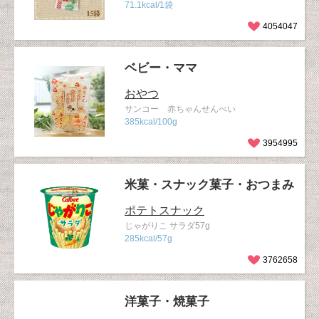
71.1kcal/1袋
4054047
ベビー・ママ
おやつ
サンコー 赤ちゃんせんべい
385kcal/100g
3954995
米菓・スナック菓子・おつまみ
ポテトスナック
じゃがりこ サラダ57g
285kcal/57g
3762658
洋菓子・焼菓子