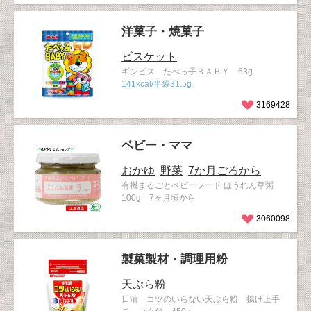
洋菓子・焼菓子
ビスケット
ギンビス たべっ子ＢＡＢＹ 63g
141kcal/半袋31.5g
3169428
ベビー・ママ
おかゆ
野菜
7か月ごろから
有機まるごとベビーフード ほうれん草粥
100g 7ヶ月頃から
3060098
製菓製材・調理用粉
天ぷら粉
日清 コツのいらない天ぷら粉 揚げ上手