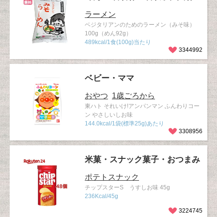
ラーメン
ベジタリアンのためのラーメン（みそ味）
100g（めん92g）
489kcal/1食(100g)当たり
3344992
ベビー・ママ
おやつ
1歳ごろから
東ハト それいけ!アンパンマン ふんわりコー
ン やさしいしお味
144.0kcal/1袋(標準25g)あたり
3308956
米菓・スナック菓子・おつまみ
ポテトスナック
チップスターS うすしお味 45g
236Kcal/45g
3224745