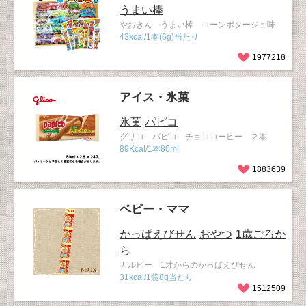
うまい棒
やおきん うまい棒 コーンポタージュ味
43kcal/1本(6g)当たり
1977218
アイス・氷菓
氷菓
パピコ
グリコ パピコ チョココーヒー ２本
89Kcal/1本80ml
1883639
ベビー・ママ
かっぱえびせん
おやつ
1歳ごろか
ら
カルビー 1才からのかっぱえびせん
31kcal/1袋8g当たり
1512509