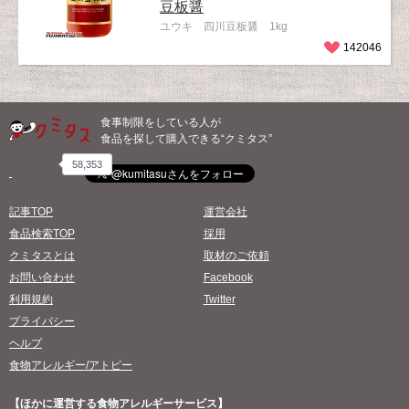
豆板醤
ユウキ 四川豆板醤 1kg
142046
食事制限をしている人が
食品を探して購入できる“クミタス”
58,353
記事TOP
運営会社
食品検索TOP
採用
クミタスとは
取材のご依頼
お問い合わせ
Facebook
利用規約
Twitter
プライバシー
ヘルプ
食物アレルギー/アトピー
【ほかに運営する食物アレルギーサービス】