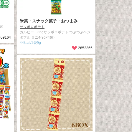
米菓・スナック菓子・おつまみ
粥
サッポロポテト
カルビー 36gサッポロポテト つぶつぶベジ
059164
タブル ミニ4(9g×4袋)
44kcal/1袋9g
2852365