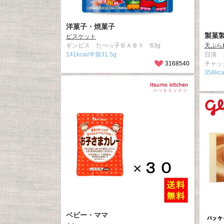
洋菓子・焼菓子
製菓
ビスケット
ギンビス たべっ子ＢＡＢＹ 63g
天ぷら
141kcal/半袋31.5g
日清 
3168540
チャッ
358kca
ベビー・ママ