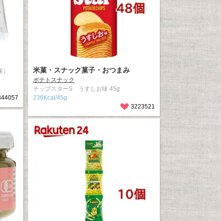
米菓・スナック菓子・おつまみ
味）
ポテトスナック
チップスターS うすしお味 45g
344057
236Kcal/45g
3223521