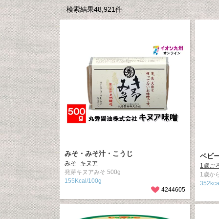
検索結果48,921件
みそ・みそ汁・こうじ
ベビ
みそ
キヌア
1歳ご
発芽キヌアみそ 500g
1歳から
155Kcal/100g
352kc
4244605