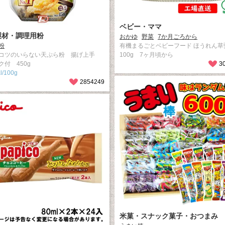
ベビー・ママ
製材・調理用粉
おかゆ
野菜
7か月ごろから
粉
有機まるごとベビーフード ほうれん草
コツのいらない天ぷら粉 揚げ上手
100g 7ヶ月頃から
ク付 450g
3
l/100g
2854249
米菓・スナック菓子・おつまみ