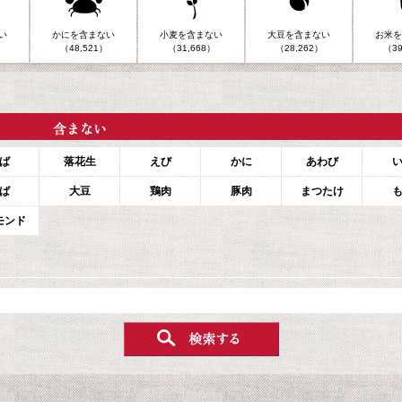
い
かにを含まない
小麦を含まない
大豆を含まない
お米を
（48,521）
（31,668）
（28,262）
（39
ば
落花生
えび
かに
あわび
ば
大豆
鶏肉
豚肉
まつたけ
モンド