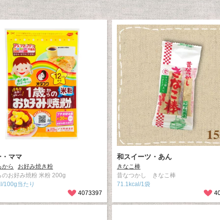
ー・ママ
和スイーツ・あん
ろから
お好み焼き粉
きなこ棒
のお好み焼粉 米粉 200g
昔なつかし きなこ棒
al/100g当たり
71.1kcal/1袋
4073397
4