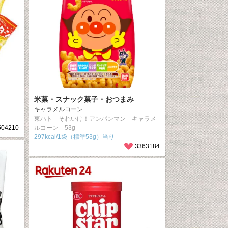
米菓・スナック菓子・おつまみ
キャラメルコーン
東ハト それいけ！アンパンマン キャラメ
504210
ルコーン 53g
297kcal/1袋（標準53g）当り
3363184