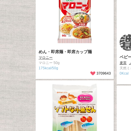
めん・即席麺・即席カップ麺
ベビ
マロニー
マロニー 50g
麦茶
175kcal/50g
天然ミ
3709643
0Kcal