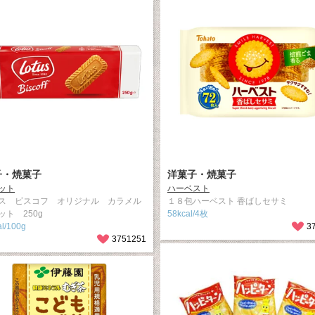
子・焼菓子
洋菓子・焼菓子
ット
ハーベスト
ス ビスコフ オリジナル カラメル
１８包ハーベスト 香ばしセサミ
ット 250g
58kcal/4枚
l/100g
3
3751251