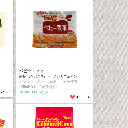
ベビー・ママ
麦茶
1か月ごろから
ノンカフェイン
ピジョン 紙パック飲料 ベビー麦茶
125ml×3本 1か月頃から
746820
2Kcal/100mlあたり
3711894