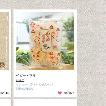
ベビー・ママ
おやつ
サンコー 赤ちゃんせんべい
385kcal/100g
052844
3953825