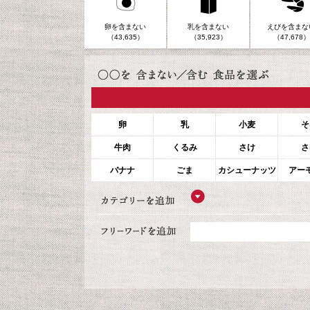
卵を含まない
乳を含まない
えびを含まな
（43,635）
（35,923）
（47,678）
卵
乳
小麦
そ
牛肉
くるみ
さけ
さ
バナナ
ごま
カシューナッツ
アー