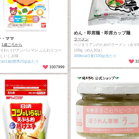
めん・即席麺・即席カップ麺
ー・ママ
ラーメン
1歳ごろから
ベジタリアンのためのラーメン（みそ
 それいけ!アンパンマン ふんわりコー
100g（めん92g）
さしいしお味
489kcal/1食(100g)当たり
kcal/1袋(標準25g)あたり
3
3307999