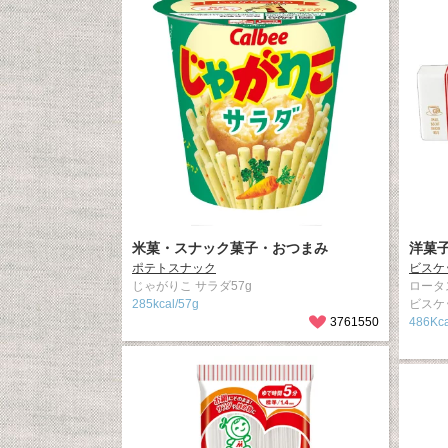
米菓・スナック菓子・おつまみ
洋菓
ポテトスナック
ビスケ
じゃがりこ サラダ57g
ロータ
285kcal/57g
ビスケ
3761550
486Kca