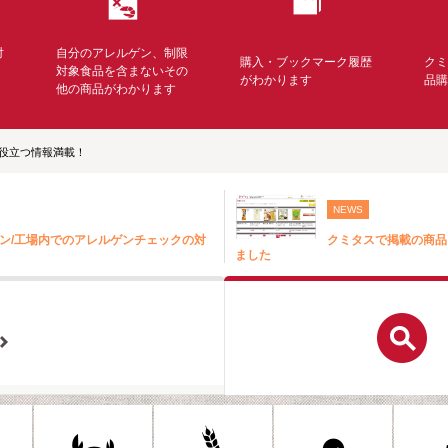
対
自分のアレルゲン、制限
購入・ブックマーク履歴
ク
く
対象食品を含まないその
がわかります
品
他の商品がわかります
役立つ情報満載！
NEWS
ン/工場内でのアレルゲンチェックの対
クミタスで掲載の商品
ました