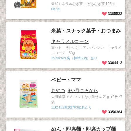
天然ミネラルむぎ茶 こどもむぎ茶 125ml
0Kcal
3385533
米菓・スナック菓子・おつまみ
キャラメルコーン
東ハト それいけ！アンパンマン キャラメ
ルコーン 53g
297kcal/1袋（標準53g）当り
3364413
ベビー・ママ
おやつ
8か月ごろから
太田油脂 ＭＳ ソフトな小魚せん 21g（2枚×7
袋
11kcal/2枚(標準3g)あたり
3356364
めん・即席麺・即席カップ麺