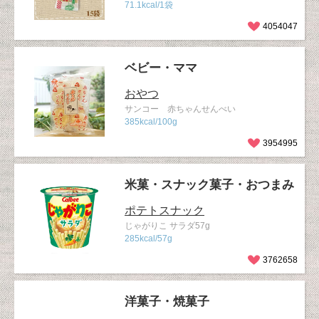
71.1kcal/1袋
4054047
ベビー・ママ
おやつ
サンコー 赤ちゃんせんべい
385kcal/100g
3954995
米菓・スナック菓子・おつまみ
ポテトスナック
じゃがりこ サラダ57g
285kcal/57g
3762658
洋菓子・焼菓子