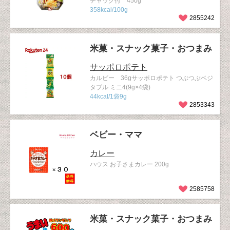
チャック付 450g
358kcal/100g
2855242
米菓・スナック菓子・おつまみ
サッポロポテト
カルビー 36gサッポロポテト つぶつぶベジ
タブル ミニ4(9g×4袋)
44kcal/1袋9g
2853343
ベビー・ママ
カレー
ハウス お子さまカレー 200g
2585758
米菓・スナック菓子・おつまみ