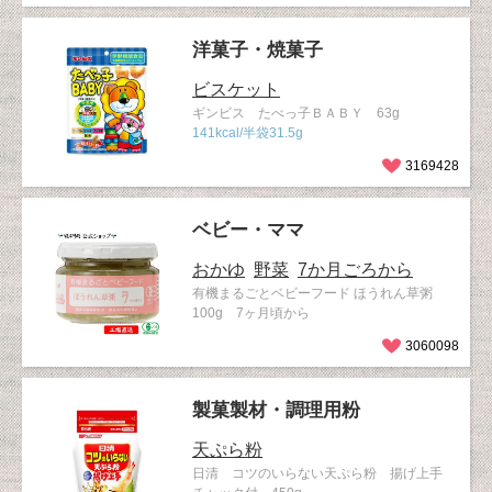
洋菓子・焼菓子
ビスケット
ギンビス たべっ子ＢＡＢＹ 63g
141kcal/半袋31.5g
3169428
ベビー・ママ
おかゆ
野菜
7か月ごろから
有機まるごとベビーフード ほうれん草粥
100g 7ヶ月頃から
3060098
製菓製材・調理用粉
天ぷら粉
日清 コツのいらない天ぷら粉 揚げ上手