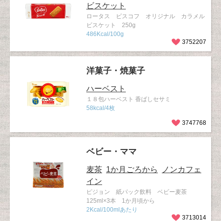
ビスケット
ロータス ビスコフ オリジナル カラメル
ビスケット 250g
486Kcal/100g
3752207
洋菓子・焼菓子
ハーベスト
１８包ハーベスト 香ばしセサミ
58kcal/4枚
3747768
ベビー・ママ
麦茶
1か月ごろから
ノンカフェ
イン
ピジョン 紙パック飲料 ベビー麦茶
125ml×3本 1か月頃から
2Kcal/100mlあたり
3713014