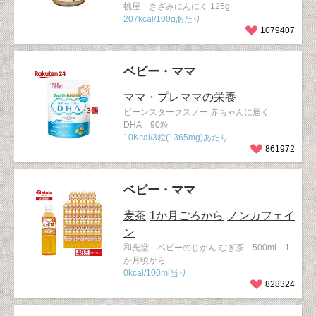
桃屋 きざみにんにく 125g
207kcal/100gあたり
1079407
ベビー・ママ
ママ・プレママの栄養
ビーンスタークスノー 赤ちゃんに届く
DHA 90粒
10Kcal/3粒(1365mg)あたり
861972
ベビー・ママ
麦茶
1か月ごろから
ノンカフェイ
ン
和光堂 ベビーのじかん むぎ茶 500ml 1
か月頃から
0kcal/100ml当り
828324