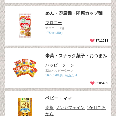
めん・即席麺・即席カップ麺
マロニー
マロニー 50g
175kcal/50g
3711213
米菓・スナック菓子・おつまみ
ハッピーターン
32g ハッピーターン
167Kcal/1袋32gあたり
3505439
ベビー・ママ
麦茶
ノンカフェイン
1か月ごろ
から