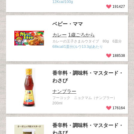
12Kcal/100g
191427
ベビー・ママ
カレー
1歳ごろから
カレーの王子さまルウタイプ 80g 6皿分
68kcal/1皿分(ルウ13.3g)あたり
188538
香辛料・調味料・マスタード・
わさび
ナンプラー
フーコック ニョクマム（ナンプラー）
200ml
176164
香辛料・調味料・マスタード・
わさび