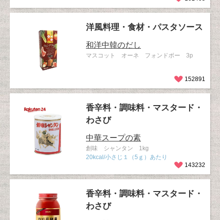
洋風料理・食材・パスタソース
和洋中韓のだし
マスコット オーネ フォンドボー 3p
152891
香辛料・調味料・マスタード・
わさび
中華スープの素
創味 シャンタン 1kg
20kcal/小さじ１（5ｇ）あたり
143232
香辛料・調味料・マスタード・
わさび