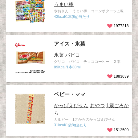
うまい棒
やおきん うまい棒 コーンポタージュ味
43kcal/1本(6g)当たり
1977218
アイス・氷菓
氷菓
パピコ
グリコ パピコ チョココーヒー ２本
89Kcal/1本80ml
1883639
ベビー・ママ
かっぱえびせん
おやつ
1歳ごろか
ら
カルビー 1才からのかっぱえびせん
31kcal/1袋8g当たり
1512509