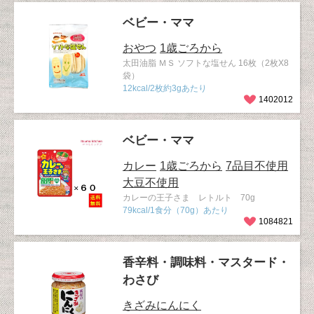
ベビー・ママ
おやつ
1歳ごろから
太田油脂 ＭＳ ソフトな塩せん 16枚（2枚X8
袋）
12kcal/2枚約3gあたり
1402012
ベビー・ママ
カレー
1歳ごろから
7品目不使用
大豆不使用
カレーの王子さま レトルト 70g
79kcal/1食分（70g）あたり
1084821
香辛料・調味料・マスタード・
わさび
きざみにんにく