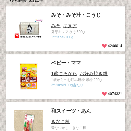
検索結果48,911件
みそ・みそ汁・こうじ
みそ
キヌア
発芽キヌアみそ 500g
155Kcal/100g
4246014
ベビー・ママ
1歳ごろから
お好み焼き粉
1歳からのお好み焼粉 米粉 200g
352kcal/100g当たり
4074321
和スイーツ・あん
きなこ棒
昔なつかし きなこ棒