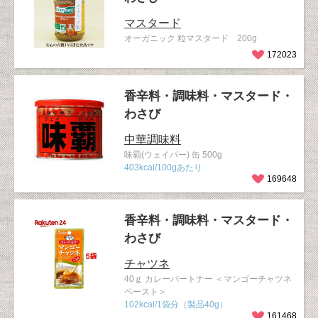
マスタード
オーガニック 粒マスタード 200g
172023
香辛料・調味料・マスタード・
わさび
中華調味料
味覇(ウェイパー) 缶 500g
403kcal/100gあたり
169648
香辛料・調味料・マスタード・
わさび
チャツネ
40ｇ カレーパートナー ＜マンゴーチャツネ
ペースト＞
102kcal/1袋分（製品40g）
161468