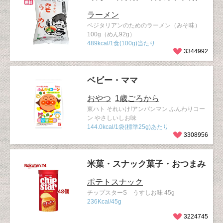
ラーメン
ベジタリアンのためのラーメン（みそ味）
100g（めん92g）
489kcal/1食(100g)当たり
3344992
ベビー・ママ
おやつ
1歳ごろから
東ハト それいけ!アンパンマン ふんわりコー
ン やさしいしお味
144.0kcal/1袋(標準25g)あたり
3308956
米菓・スナック菓子・おつまみ
ポテトスナック
チップスターS うすしお味 45g
236Kcal/45g
3224745