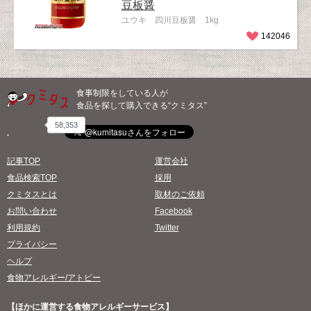
豆板醤
ユウキ 四川豆板醤 1kg
142046
食事制限をしている人が
食品を探して購入できる“クミタス”
58,353
記事TOP
運営会社
食品検索TOP
採用
クミタスとは
取材のご依頼
お問い合わせ
Facebook
利用規約
Twitter
プライバシー
ヘルプ
食物アレルギー/アトピー
【ほかに運営する食物アレルギーサービス】