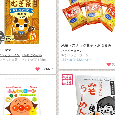
米菓・スナック菓子・おつまみ
ー・ママ
ハッピーターン
ノンカフェイン
1か月ごろから
32g ハッピーターン
ネラルむぎ茶 こどもむぎ茶 125ml
167Kcal/1袋32gあたり
3
3386695