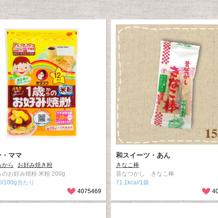
ー・ママ
和スイーツ・あん
ろから
お好み焼き粉
きなこ棒
のお好み焼粉 米粉 200g
昔なつかし きなこ棒
al/100g当たり
71.1kcal/1袋
4075469
4