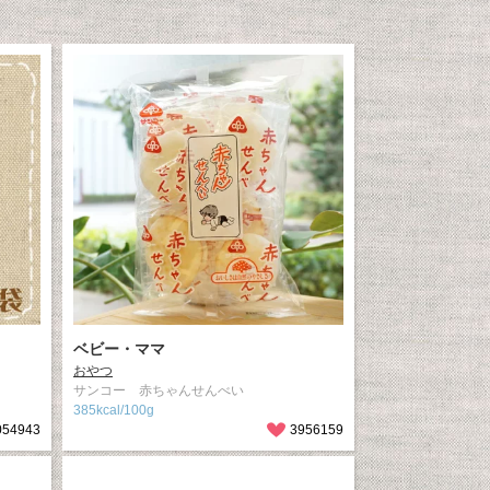
ベビー・ママ
おやつ
サンコー 赤ちゃんせんべい
385kcal/100g
054943
3956159