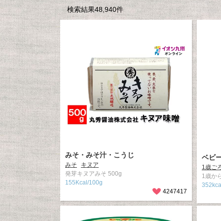
検索結果48,940件
みそ・みそ汁・こうじ
ベビ
みそ
キヌア
1歳ご
発芽キヌアみそ 500g
1歳から
155Kcal/100g
352kc
4247417