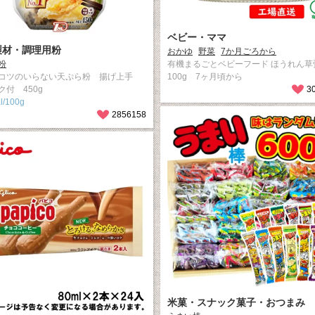
ベビー・ママ
製材・調理用粉
おかゆ
野菜
7か月ごろから
粉
有機まるごとベビーフード ほうれん草
コツのいらない天ぷら粉 揚げ上手
100g 7ヶ月頃から
ク付 450g
3
l/100g
2856158
米菓・スナック菓子・おつまみ