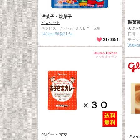
洋菓子・焼菓子
製菓
ビスケット
ギンビス たべっ子ＢＡＢＹ 63g
天ぷら
141kcal/半袋31.5g
日清 
3170654
チャッ
358kca
ベビー・ママ