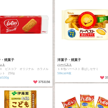
子・焼菓子
洋菓子・焼菓子
ット
ハーベスト
ス ビスコフ オリジナル カラメル
１８包ハーベスト 香ばしセサミ
ット 250g
58kcal/4枚
l/100g
3
3753156