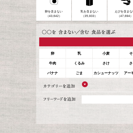
卵を含まない
乳を含まない
えびを含まな
（43,642）
（35,933）
（47,694）
卵
乳
小麦
そ
牛肉
くるみ
さけ
さ
バナナ
ごま
カシューナッツ
アー