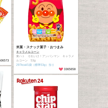
米菓・スナック菓子・おつまみ
キャラメルコーン
東ハト それいけ！アンパンマン キャラメ
506573
ルコーン 53g
297kcal/1袋（標準53g）当り
3365658