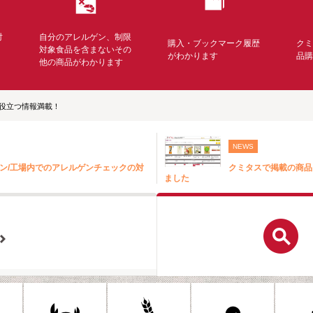
対
自分のアレルゲン、制限
購入・ブックマーク履歴
ク
く
対象食品を含まないその
がわかります
品
他の商品がわかります
役立つ情報満載！
NEWS
ン/工場内でのアレルゲンチェックの対
クミタスで掲載の商品
ました