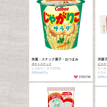
米菓・スナック菓子・おつまみ
洋菓
ポテトスナック
ビスケ
じゃがりこ サラダ57g
ロータ
285kcal/57g
ビスケ
3763738
486Kca