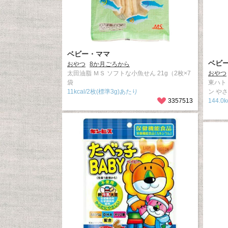
ベビー・ママ
ベビ
おやつ
8か月ごろから
太田油脂 ＭＳ ソフトな小魚せん 21g（2枚×7
おやつ
袋
東ハト
11kcal/2枚(標準3g)あたり
ン や
3357513
144.0