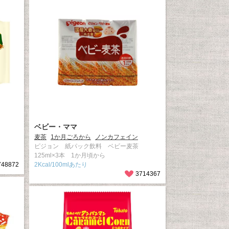
ベビー・ママ
麦茶
1か月ごろから
ノンカフェイン
ピジョン 紙パック飲料 ベビー麦茶
125ml×3本 1か月頃から
748872
2Kcal/100mlあたり
3714367