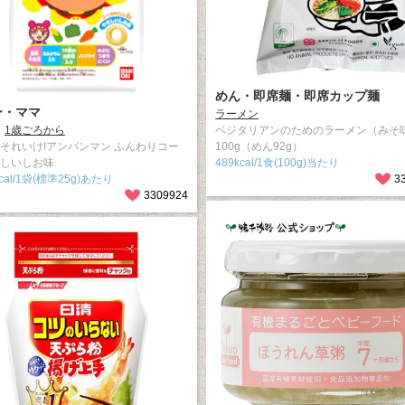
めん・即席麺・即席カップ麺
ー・ママ
ラーメン
1歳ごろから
ベジタリアンのためのラーメン（みそ
 それいけ!アンパンマン ふんわりコー
100g（めん92g）
さしいしお味
489kcal/1食(100g)当たり
kcal/1袋(標準25g)あたり
3
3309924