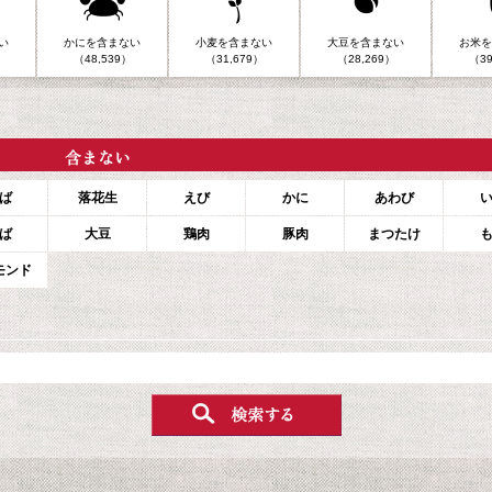
い
かにを含まない
小麦を含まない
大豆を含まない
お米を
（48,539）
（31,679）
（28,269）
（39
ば
落花生
えび
かに
あわび
ば
大豆
鶏肉
豚肉
まつたけ
モンド