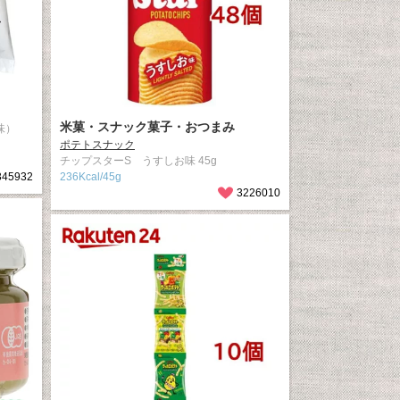
米菓・スナック菓子・おつまみ
味）
ポテトスナック
チップスターS うすしお味 45g
345932
236Kcal/45g
3226010