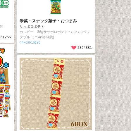
米菓・スナック菓子・おつまみ
粥
サッポロポテト
カルビー 36gサッポロポテト つぶつぶベジ
061256
タブル ミニ4(9g×4袋)
44kcal/1袋9g
2854381