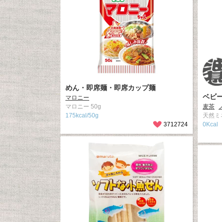
めん・即席麺・即席カップ麺
ベビ
マロニー
マロニー 50g
麦茶
175kcal/50g
天然ミ
3712724
0Kcal