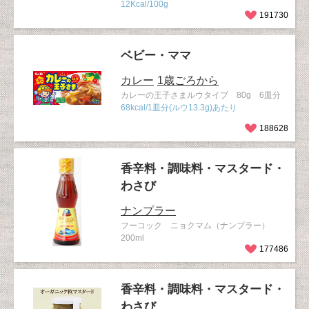
12Kcal/100g
191730
ベビー・ママ
カレー
1歳ごろから
カレーの王子さまルウタイプ 80g 6皿分
68kcal/1皿分(ルウ13.3g)あたり
188628
香辛料・調味料・マスタード・
わさび
ナンプラー
フーコック ニョクマム（ナンプラー）
200ml
177486
香辛料・調味料・マスタード・
わさび