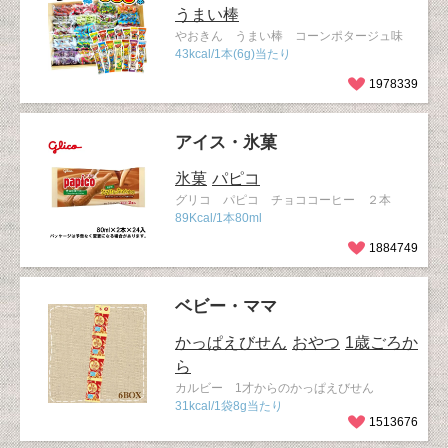
うまい棒
やおきん うまい棒 コーンポタージュ味
43kcal/1本(6g)当たり
1978339
アイス・氷菓
氷菓
パピコ
グリコ パピコ チョココーヒー ２本
89Kcal/1本80ml
1884749
ベビー・ママ
かっぱえびせん
おやつ
1歳ごろか
ら
カルビー 1才からのかっぱえびせん
31kcal/1袋8g当たり
1513676