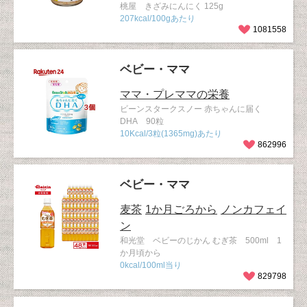
桃屋 きざみにんにく 125g
207kcal/100gあたり
1081558
ベビー・ママ
ママ・プレママの栄養
ビーンスタークスノー 赤ちゃんに届く
DHA 90粒
10Kcal/3粒(1365mg)あたり
862996
ベビー・ママ
麦茶
1か月ごろから
ノンカフェイ
ン
和光堂 ベビーのじかん むぎ茶 500ml 1
か月頃から
0kcal/100ml当り
829798