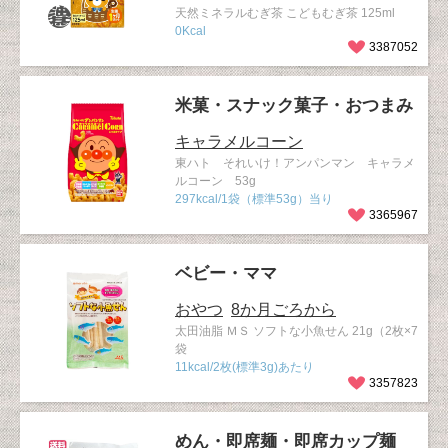
天然ミネラルむぎ茶 こどもむぎ茶 125ml
0Kcal
3387052
米菓・スナック菓子・おつまみ
キャラメルコーン
東ハト それいけ！アンパンマン キャラメ
ルコーン 53g
297kcal/1袋（標準53g）当り
3365967
ベビー・ママ
おやつ
8か月ごろから
太田油脂 ＭＳ ソフトな小魚せん 21g（2枚×7
袋
11kcal/2枚(標準3g)あたり
3357823
めん・即席麺・即席カップ麺