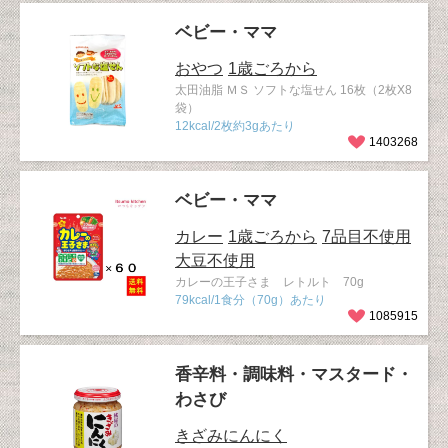
ベビー・ママ
おやつ
1歳ごろから
太田油脂 ＭＳ ソフトな塩せん 16枚（2枚X8
袋）
12kcal/2枚約3gあたり
1403268
ベビー・ママ
カレー
1歳ごろから
7品目不使用
大豆不使用
カレーの王子さま レトルト 70g
79kcal/1食分（70g）あたり
1085915
香辛料・調味料・マスタード・
わさび
きざみにんにく