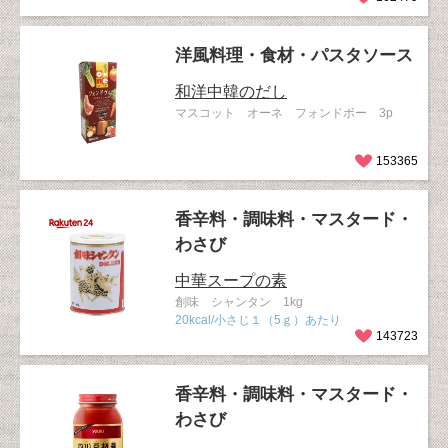
洋風料理・食材・パスタソース
和洋中韓のだし
マスコット オーネ フォンドボー 3p
153365
香辛料・調味料・マスタード・
わさび
中華スープの素
創味 シャンタン 1kg
20kcal/小さじ１（5ｇ）あたり
143723
香辛料・調味料・マスタード・
わさび