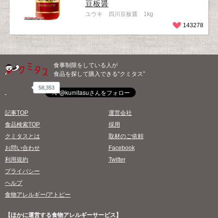
豆板醤
ユウキ 四川豆板醤 1kg
143278
食事制限をしている人が
食品を探して購入できる“クミタス”
58,353
記事TOP
運営会社
食品検索TOP
採用
クミタスとは
取材のご依頼
お問い合わせ
Facebook
利用規約
Twitter
プライバシー
ヘルプ
食物アレルギー/アトピー
【ほかに運営する食物アレルギーサービス】