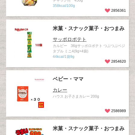
チャック付 450g
358kcal/100g
2856361
米菓・スナック菓子・おつまみ
サッポロポテト
カルビー 36gサッポロポテト つぶつぶベジ
タブル ミニ4(9g×4袋)
44kcal/1袋9g
2854620
ベビー・ママ
カレー
ハウス お子さまカレー 200g
2586989
米菓・スナック菓子・おつまみ