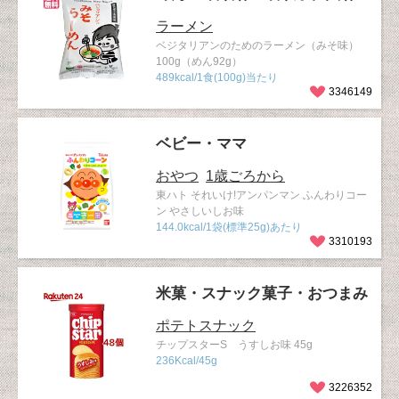
ラーメン
ベジタリアンのためのラーメン（みそ味）
100g（めん92g）
489kcal/1食(100g)当たり
3346149
ベビー・ママ
おやつ
1歳ごろから
東ハト それいけ!アンパンマン ふんわりコー
ン やさしいしお味
144.0kcal/1袋(標準25g)あたり
3310193
米菓・スナック菓子・おつまみ
ポテトスナック
チップスターS うすしお味 45g
236Kcal/45g
3226352