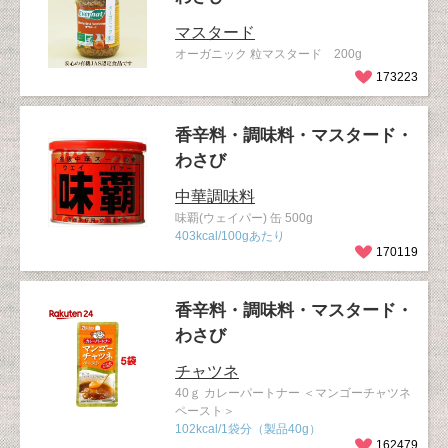
マスタード
オーガニック 粒マスタード 200g
173223
香辛料・調味料・マスタード・
わさび
中華調味料
味覇(ウェイパー) 缶 500g
403kcal/100gあたり
170119
香辛料・調味料・マスタード・
わさび
チャツネ
40ｇ カレーパートナー ＜マンゴーチャツネ
ペースト＞
102kcal/1袋分（製品40g）
162479