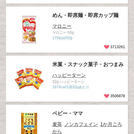
めん・即席麺・即席カップ麺
マロニー
マロニー 50g
175kcal/50g
3713261
米菓・スナック菓子・おつまみ
ハッピーターン
32g ハッピーターン
167Kcal/1袋32gあたり
3506878
ベビー・ママ
麦茶
ノンカフェイン
1か月ごろ
から