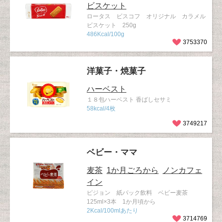
ビスケット
ロータス ビスコフ オリジナル カラメル
ビスケット 250g
486Kcal/100g
3753370
洋菓子・焼菓子
ハーベスト
１８包ハーベスト 香ばしセサミ
58kcal/4枚
3749217
ベビー・ママ
麦茶
1か月ごろから
ノンカフェ
イン
ピジョン 紙パック飲料 ベビー麦茶
125ml×3本 1か月頃から
2Kcal/100mlあたり
3714769