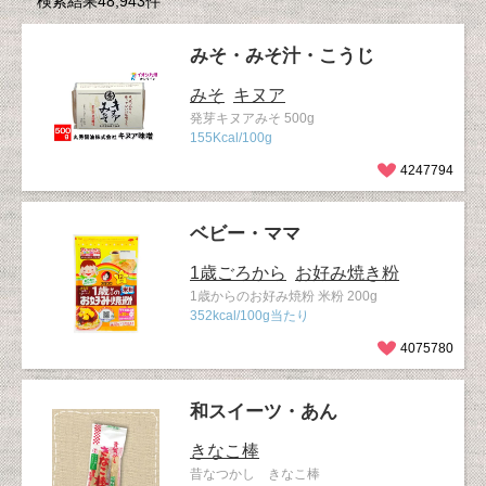
検索結果48,943件
みそ・みそ汁・こうじ
みそ
キヌア
発芽キヌアみそ 500g
155Kcal/100g
4247794
ベビー・ママ
1歳ごろから
お好み焼き粉
1歳からのお好み焼粉 米粉 200g
352kcal/100g当たり
4075780
和スイーツ・あん
きなこ棒
昔なつかし きなこ棒