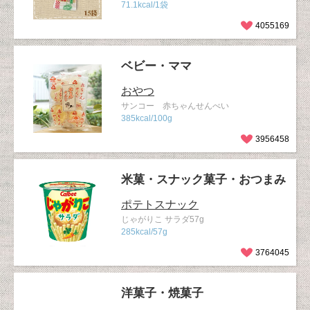
71.1kcal/1袋
4055169
ベビー・ママ
おやつ
サンコー 赤ちゃんせんべい
385kcal/100g
3956458
米菓・スナック菓子・おつまみ
ポテトスナック
じゃがりこ サラダ57g
285kcal/57g
3764045
洋菓子・焼菓子