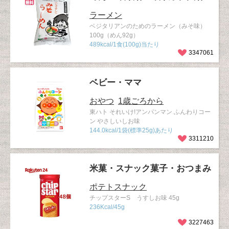
ラーメン
ベジタリアンのためのラーメン（みそ味）
100g（めん92g）
489kcal/1食(100g)当たり
3347061
ベビー・ママ
おやつ
1歳ごろから
東ハト それいけ!アンパンマン ふんわりコー
ン やさしいしお味
144.0kcal/1袋(標準25g)あたり
3311210
米菓・スナック菓子・おつまみ
ポテトスナック
チップスターS うすしお味 45g
236Kcal/45g
3227463