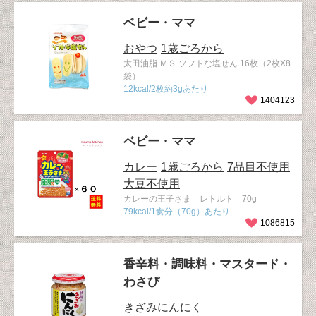
ベビー・ママ
おやつ
1歳ごろから
太田油脂 ＭＳ ソフトな塩せん 16枚（2枚X8
袋）
12kcal/2枚約3gあたり
1404123
ベビー・ママ
カレー
1歳ごろから
7品目不使用
大豆不使用
カレーの王子さま レトルト 70g
79kcal/1食分（70g）あたり
1086815
香辛料・調味料・マスタード・
わさび
きざみにんにく