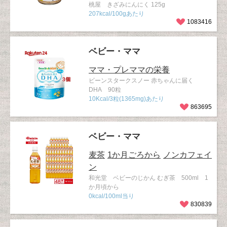
桃屋 きざみにんにく 125g
207kcal/100gあたり
1083416
ベビー・ママ
ママ・プレママの栄養
ビーンスタークスノー 赤ちゃんに届く
DHA 90粒
10Kcal/3粒(1365mg)あたり
863695
ベビー・ママ
麦茶
1か月ごろから
ノンカフェイ
ン
和光堂 ベビーのじかん むぎ茶 500ml 1
か月頃から
0kcal/100ml当り
830839