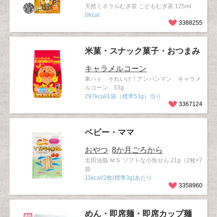
天然ミネラルむぎ茶 こどもむぎ茶 125ml
0Kcal
3388255
米菓・スナック菓子・おつまみ
キャラメルコーン
東ハト それいけ！アンパンマン キャラメ
ルコーン 53g
297kcal/1袋（標準53g）当り
3367124
ベビー・ママ
おやつ
8か月ごろから
太田油脂 ＭＳ ソフトな小魚せん 21g（2枚×7
袋
11kcal/2枚(標準3g)あたり
3358960
めん・即席麺・即席カップ麺