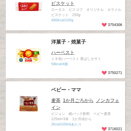
ビスケット
ロータス ビスコフ オリジナル カラメル
ビスケット 250g
486Kcal/100g
3754306
洋菓子・焼菓子
ハーベスト
１８包ハーベスト 香ばしセサミ
58kcal/4枚
3750271
ベビー・ママ
麦茶
1か月ごろから
ノンカフェ
イン
ピジョン 紙パック飲料 ベビー麦茶
125ml×3本 1か月頃から
2Kcal/100mlあたり
3716021