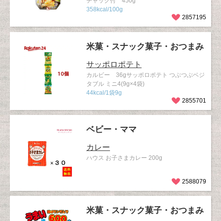
チャック付 450g
358kcal/100g
2857195
米菓・スナック菓子・おつまみ
サッポロポテト
カルビー 36gサッポロポテト つぶつぶベジ
タブル ミニ4(9g×4袋)
44kcal/1袋9g
2855701
ベビー・ママ
カレー
ハウス お子さまカレー 200g
2588079
米菓・スナック菓子・おつまみ