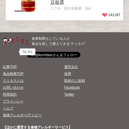
豆板醤
ユウキ 四川豆板醤 1kg
141197
食事制限をしている人が
食品を探して購入できる“クミタス”
58,353
記事TOP
運営会社
食品検索TOP
採用
クミタスとは
取材のご依頼
お問い合わせ
Facebook
利用規約
Twitter
プライバシー
ヘルプ
食物アレルギー/アトピー
【ほかに運営する食物アレルギーサービス】