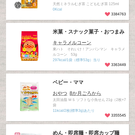
天然ミネラルむぎ茶 こどもむぎ茶 125ml
0Kcal
3384763
米菓・スナック菓子・おつまみ
キャラメルコーン
東ハト それいけ！アンパンマン キャラメ
ルコーン 53g
297kcal/1袋（標準53g）当り
3363449
ベビー・ママ
おやつ
8か月ごろから
太田油脂 ＭＳ ソフトな小魚せん 21g（2枚×7
袋
11kcal/2枚(標準3g)あたり
3355545
めん・即席麺・即席カップ麺