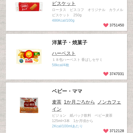
ビスケット
ロータス ビスコフ オリジナル カラメル
ビスケット 250g
486Kcal/100g
3751450
洋菓子・焼菓子
ハーベスト
１８包ハーベスト 香ばしセサミ
58kcal/4枚
3747031
ベビー・ママ
麦茶
1か月ごろから
ノンカフェ
イン
ピジョン 紙パック飲料 ベビー麦茶
125ml×3本 1か月頃から
2Kcal/100mlあたり
3712128