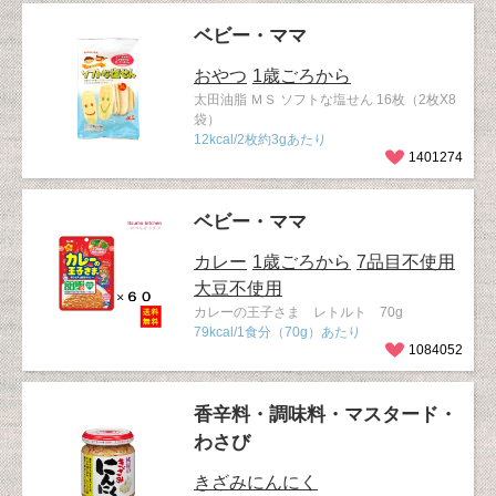
ベビー・ママ
おやつ
1歳ごろから
太田油脂 ＭＳ ソフトな塩せん 16枚（2枚X8
袋）
12kcal/2枚約3gあたり
1401274
ベビー・ママ
カレー
1歳ごろから
7品目不使用
大豆不使用
カレーの王子さま レトルト 70g
79kcal/1食分（70g）あたり
1084052
香辛料・調味料・マスタード・
わさび
きざみにんにく