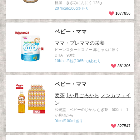
桃屋 きざみにんにく 125g
207kcal/100gあたり
1077856
ベビー・ママ
ママ・プレママの栄養
ビーンスタークスノー 赤ちゃんに届く
DHA 90粒
10Kcal/3粒(1365mg)あたり
861306
ベビー・ママ
麦茶
1か月ごろから
ノンカフェイ
ン
和光堂 ベビーのじかん むぎ茶 500ml 1
か月頃から
0kcal/100ml当り
827547