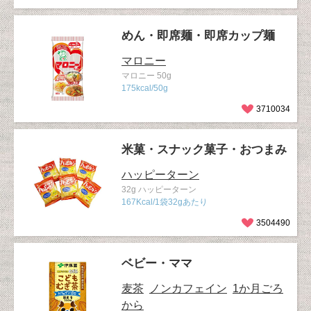
めん・即席麺・即席カップ麺
マロニー
マロニー 50g
175kcal/50g
3710034
米菓・スナック菓子・おつまみ
ハッピーターン
32g ハッピーターン
167Kcal/1袋32gあたり
3504490
ベビー・ママ
麦茶
ノンカフェイン
1か月ごろ
から