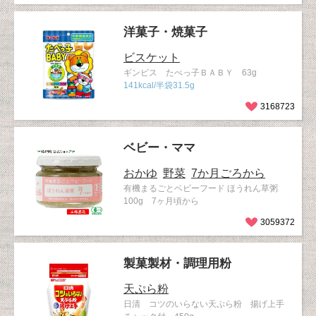
洋菓子・焼菓子
ビスケット
ギンビス たべっ子ＢＡＢＹ 63g
141kcal/半袋31.5g
3168723
ベビー・ママ
おかゆ
野菜
7か月ごろから
有機まるごとベビーフード ほうれん草粥
100g 7ヶ月頃から
3059372
製菓製材・調理用粉
天ぷら粉
日清 コツのいらない天ぷら粉 揚げ上手