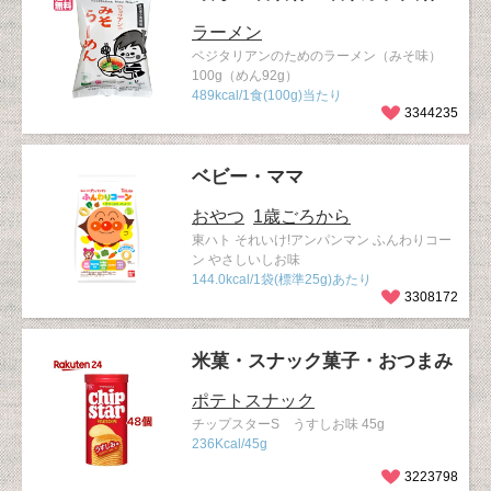
ラーメン
ベジタリアンのためのラーメン（みそ味）
100g（めん92g）
489kcal/1食(100g)当たり
3344235
ベビー・ママ
おやつ
1歳ごろから
東ハト それいけ!アンパンマン ふんわりコー
ン やさしいしお味
144.0kcal/1袋(標準25g)あたり
3308172
米菓・スナック菓子・おつまみ
ポテトスナック
チップスターS うすしお味 45g
236Kcal/45g
3223798