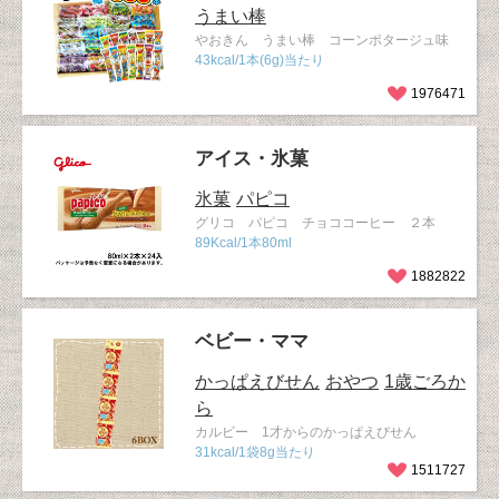
うまい棒
やおきん うまい棒 コーンポタージュ味
43kcal/1本(6g)当たり
1976471
アイス・氷菓
氷菓
パピコ
グリコ パピコ チョココーヒー ２本
89Kcal/1本80ml
1882822
ベビー・ママ
かっぱえびせん
おやつ
1歳ごろか
ら
カルビー 1才からのかっぱえびせん
31kcal/1袋8g当たり
1511727