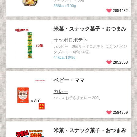
チャック付 450g
358kcal/100g
2854482
米菓・スナック菓子・おつまみ
サッポロポテト
カルビー 36gサッポロポテト つぶつぶベジ
タブル ミニ4(9g×4袋)
44kcal/1袋9g
2852558
ベビー・ママ
カレー
ハウス お子さまカレー 200g
2584959
米菓・スナック菓子・おつまみ