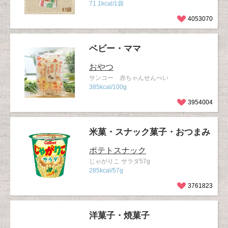
71.1kcal/1袋
4053070
ベビー・ママ
おやつ
サンコー 赤ちゃんせんべい
385kcal/100g
3954004
米菓・スナック菓子・おつまみ
ポテトスナック
じゃがりこ サラダ57g
285kcal/57g
3761823
洋菓子・焼菓子