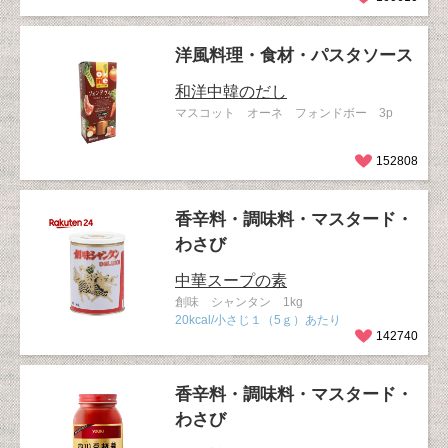
洋風料理・食材・パスタソース
和洋中韓のだし
マスコット オーネ フォンドボー 3p
152808
香辛料・調味料・マスタード・
わさび
中華スープの素
創味 シャンタン 1kg
20kcal/小さじ１（5ｇ）あたり
142740
香辛料・調味料・マスタード・
わさび