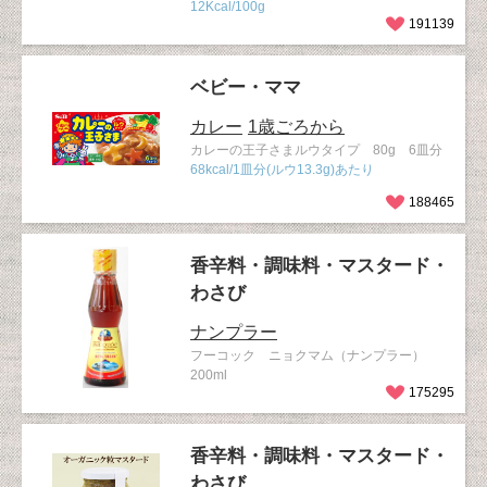
12Kcal/100g
191139
ベビー・ママ
カレー
1歳ごろから
カレーの王子さまルウタイプ 80g 6皿分
68kcal/1皿分(ルウ13.3g)あたり
188465
香辛料・調味料・マスタード・
わさび
ナンプラー
フーコック ニョクマム（ナンプラー）
200ml
175295
香辛料・調味料・マスタード・
わさび