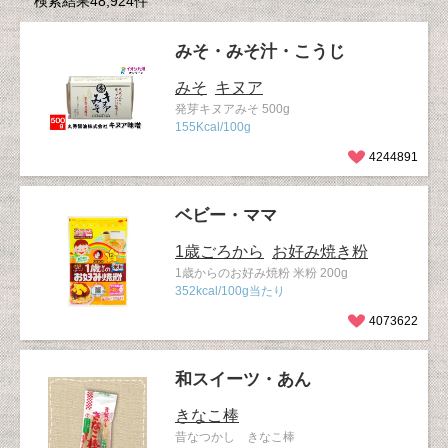
検索結果48,924件
みそ・みそ汁・こうじ
みそ
キヌア
発芽キヌアみそ 500g
155Kcal/100g
4244891
ベビー・ママ
1歳ごろから
お好み焼き粉
1歳からのお好み焼粉 米粉 200g
352kcal/100g当たり
4073622
和スイーツ・あん
きなこ棒
昔なつかし きなこ棒