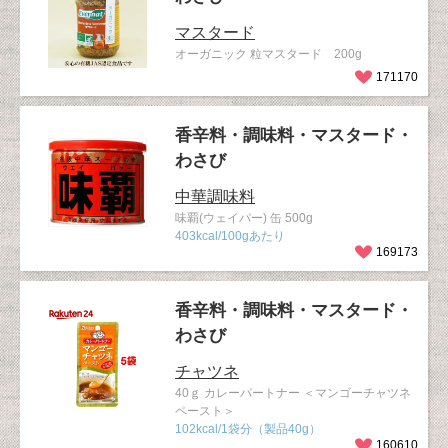
マスタード
オーガニック 粒マスタード 200g
171170
香辛料・調味料・マスタード・
わさび
中華調味料
味覇(ウェイパー) 缶 500g
403kcal/100gあたり
169173
香辛料・調味料・マスタード・
わさび
チャツネ
40ｇ カレーパートナー ＜マンゴーチャツネ
ペースト＞
102kcal/1袋分（製品40g）
160610