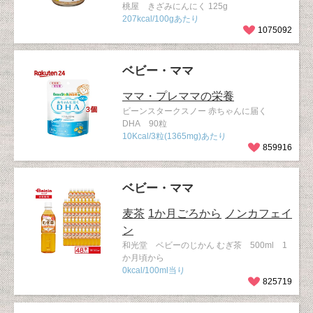
桃屋 きざみにんにく 125g
207kcal/100gあたり
1075092
ベビー・ママ
ママ・プレママの栄養
ビーンスタークスノー 赤ちゃんに届く
DHA 90粒
10Kcal/3粒(1365mg)あたり
859916
ベビー・ママ
麦茶
1か月ごろから
ノンカフェイ
ン
和光堂 ベビーのじかん むぎ茶 500ml 1
か月頃から
0kcal/100ml当り
825719