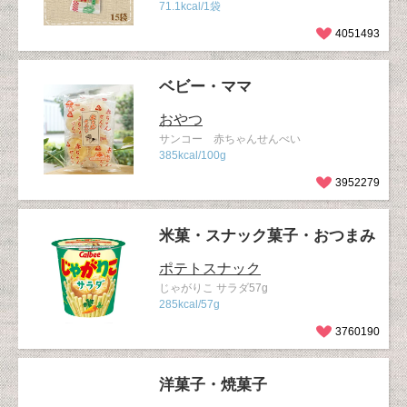
71.1kcal/1袋
4051493
ベビー・ママ
おやつ
サンコー 赤ちゃんせんべい
385kcal/100g
3952279
米菓・スナック菓子・おつまみ
ポテトスナック
じゃがりこ サラダ57g
285kcal/57g
3760190
洋菓子・焼菓子