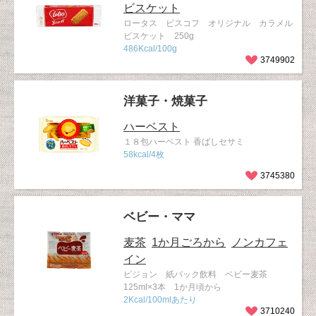
ビスケット
ロータス ビスコフ オリジナル カラメル
ビスケット 250g
486Kcal/100g
3749902
洋菓子・焼菓子
ハーベスト
１８包ハーベスト 香ばしセサミ
58kcal/4枚
3745380
ベビー・ママ
麦茶
1か月ごろから
ノンカフェ
イン
ピジョン 紙パック飲料 ベビー麦茶
125ml×3本 1か月頃から
2Kcal/100mlあたり
3710240