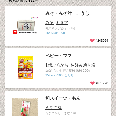
検索結果48,912件
みそ・みそ汁・こうじ
みそ
キヌア
発芽キヌアみそ 500g
155Kcal/100g
4243029
ベビー・ママ
1歳ごろから
お好み焼き粉
1歳からのお好み焼粉 米粉 200g
352kcal/100g当たり
4071778
和スイーツ・あん
きなこ棒
昔なつかし きなこ棒