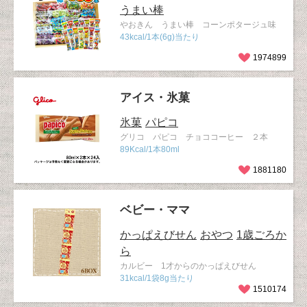
うまい棒
やおきん うまい棒 コーンポタージュ味
43kcal/1本(6g)当たり
1974899
アイス・氷菓
氷菓
パピコ
グリコ パピコ チョココーヒー ２本
89Kcal/1本80ml
1881180
ベビー・ママ
かっぱえびせん
おやつ
1歳ごろか
ら
カルビー 1才からのかっぱえびせん
31kcal/1袋8g当たり
1510174