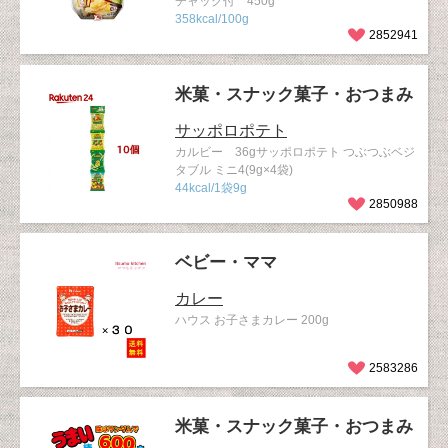
チャック付 450g
358kcal/100g
2852941
米菓・スナック菓子・おつまみ
サッポロポテト
カルビー 36gサッポロポテト つぶつぶベジ
タブル ミニ4(9g×4袋)
44kcal/1袋9g
2850988
ベビー・ママ
カレー
ハウス お子さまカレー 200g
2583286
米菓・スナック菓子・おつまみ