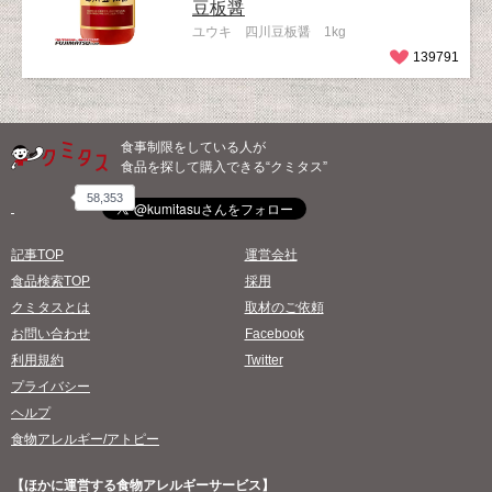
豆板醤
ユウキ 四川豆板醤 1kg
139791
食事制限をしている人が
食品を探して購入できる“クミタス”
58,353
記事TOP
運営会社
食品検索TOP
採用
クミタスとは
取材のご依頼
お問い合わせ
Facebook
利用規約
Twitter
プライバシー
ヘルプ
食物アレルギー/アトピー
【ほかに運営する食物アレルギーサービス】