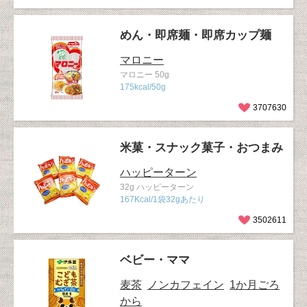
めん・即席麺・即席カップ麺
マロニー
マロニー 50g
175kcal/50g
3707630
米菓・スナック菓子・おつまみ
ハッピーターン
32g ハッピーターン
167Kcal/1袋32gあたり
3502611
ベビー・ママ
麦茶
ノンカフェイン
1か月ごろ
から