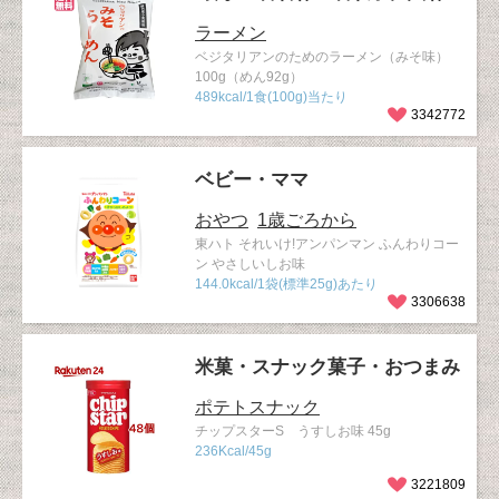
ラーメン
ベジタリアンのためのラーメン（みそ味）
100g（めん92g）
489kcal/1食(100g)当たり
3342772
ベビー・ママ
おやつ
1歳ごろから
東ハト それいけ!アンパンマン ふんわりコー
ン やさしいしお味
144.0kcal/1袋(標準25g)あたり
3306638
米菓・スナック菓子・おつまみ
ポテトスナック
チップスターS うすしお味 45g
236Kcal/45g
3221809