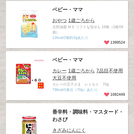
ベビー・ママ
おやつ
1歳ごろから
太田油脂 ＭＳ ソフトな塩せん 16枚（2枚X8
袋）
12kcal/2枚約3gあたり
1399524
ベビー・ママ
カレー
1歳ごろから
7品目不使用
大豆不使用
カレーの王子さま レトルト 70g
79kcal/1食分（70g）あたり
1082449
香辛料・調味料・マスタード・
わさび
きざみにんにく