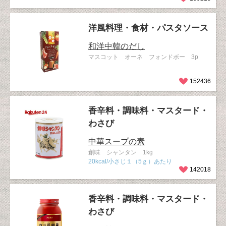
洋風料理・食材・パスタソース
和洋中韓のだし
マスコット オーネ フォンドボー 3p
152436
香辛料・調味料・マスタード・
わさび
中華スープの素
創味 シャンタン 1kg
20kcal/小さじ１（5ｇ）あたり
142018
香辛料・調味料・マスタード・
わさび