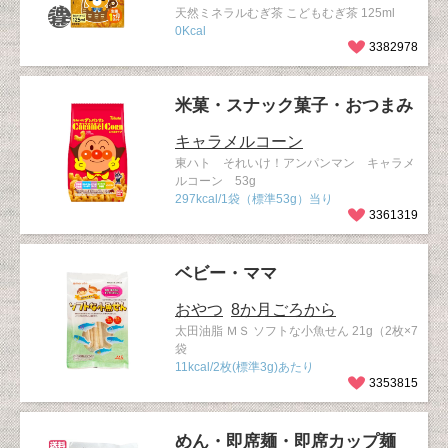
天然ミネラルむぎ茶 こどもむぎ茶 125ml
0Kcal
3382978
米菓・スナック菓子・おつまみ
キャラメルコーン
東ハト それいけ！アンパンマン キャラメ
ルコーン 53g
297kcal/1袋（標準53g）当り
3361319
ベビー・ママ
おやつ
8か月ごろから
太田油脂 ＭＳ ソフトな小魚せん 21g（2枚×7
袋
11kcal/2枚(標準3g)あたり
3353815
めん・即席麺・即席カップ麺