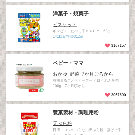
洋菓子・焼菓子
ビスケット
ギンビス たべっ子ＢＡＢＹ 63g
141kcal/半袋31.5g
3167157
ベビー・ママ
おかゆ
野菜
7か月ごろから
有機まるごとベビーフード ほうれん草粥
100g 7ヶ月頃から
3057690
製菓製材・調理用粉
天ぷら粉
日清 コツのいらない天ぷら粉 揚げ上手