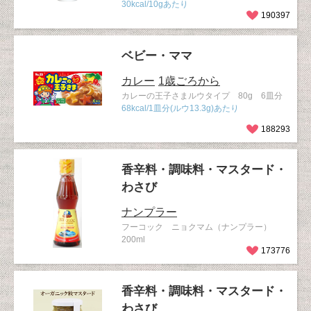
30kcal/10gあたり
190397
ベビー・ママ
カレー
1歳ごろから
カレーの王子さまルウタイプ 80g 6皿分
68kcal/1皿分(ルウ13.3g)あたり
188293
香辛料・調味料・マスタード・
わさび
ナンプラー
フーコック ニョクマム（ナンプラー）
200ml
173776
香辛料・調味料・マスタード・
わさび