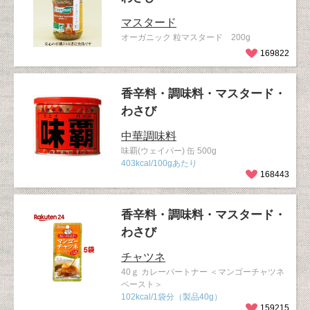
マスタード
オーガニック 粒マスタード 200g
169822
香辛料・調味料・マスタード・
わさび
中華調味料
味覇(ウェイパー) 缶 500g
403kcal/100gあたり
168443
香辛料・調味料・マスタード・
わさび
チャツネ
40ｇ カレーパートナー ＜マンゴーチャツネ
ペースト＞
102kcal/1袋分（製品40g）
159215