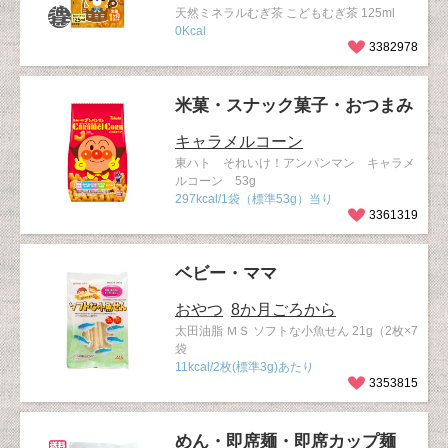
天然ミネラルむぎ茶 こどもむぎ茶 125ml
0Kcal
3382978
米菓・スナック菓子・おつまみ
キャラメルコーン
東ハト それいけ！アンパンマン キャラメ
ルコーン 53g
297kcal/1袋（標準53g）当り
3361319
ベビー・ママ
おやつ
8か月ごろから
太田油脂 ＭＳ ソフトな小魚せん 21g（2枚×7
袋
11kcal/2枚(標準3g)あたり
3353815
めん・即席麺・即席カップ麺