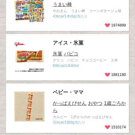
うまい棒
やおきん うまい棒 コーンポタージュ味
43kcal/1本(6g)当たり
1974899
アイス・氷菓
氷菓
パピコ
グリコ パピコ チョココーヒー ２本
89Kcal/1本80ml
1881180
ベビー・ママ
かっぱえびせん
おやつ
1歳ごろか
ら
カルビー 1才からのかっぱえびせん
31kcal/1袋8g当たり
1510174