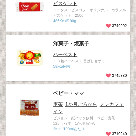
ビスケット
ロータス ビスコフ オリジナル カラメル
ビスケット 250g
486Kcal/100g
3749902
洋菓子・焼菓子
ハーベスト
１８包ハーベスト 香ばしセサミ
58kcal/4枚
3745380
ベビー・ママ
麦茶
1か月ごろから
ノンカフェ
イン
ピジョン 紙パック飲料 ベビー麦茶
125ml×3本 1か月頃から
2Kcal/100mlあたり
3710240