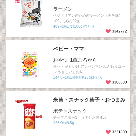
ラーメン
ベジタリアンのためのラーメン（みそ味）
100g（めん92g）
489kcal/1食(100g)当たり
3342772
ベビー・ママ
おやつ
1歳ごろから
東ハト それいけ!アンパンマン ふんわりコー
ン やさしいしお味
144.0kcal/1袋(標準25g)あたり
3306638
米菓・スナック菓子・おつまみ
ポテトスナック
チップスターS うすしお味 45g
236Kcal/45g
3221809