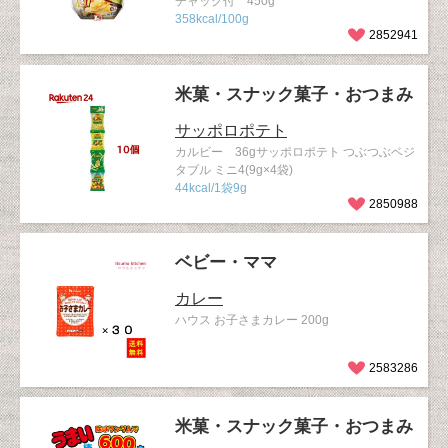
チャック付 450g
358kcal/100g
2852941
米菓・スナック菓子・おつまみ
サッポロポテト
カルビー 36gサッポロポテト つぶつぶベジ
タブル ミニ4(9g×4袋)
44kcal/1袋9g
2850988
ベビー・ママ
カレー
ハウス お子さまカレー 200g
2583286
米菓・スナック菓子・おつまみ