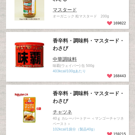
マスタード
オーガニック 粒マスタード 200g
169822
香辛料・調味料・マスタード・
わさび
中華調味料
味覇(ウェイパー) 缶 500g
403kcal/100gあたり
168443
香辛料・調味料・マスタード・
わさび
チャツネ
40ｇ カレーパートナー ＜マンゴーチャツネ
ペースト＞
102kcal/1袋分（製品40g）
159215