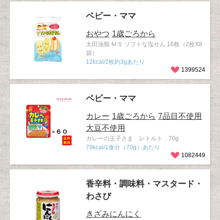
ベビー・ママ
おやつ
1歳ごろから
太田油脂 ＭＳ ソフトな塩せん 16枚（2枚X8
袋）
12kcal/2枚約3gあたり
1399524
ベビー・ママ
カレー
1歳ごろから
7品目不使用
大豆不使用
カレーの王子さま レトルト 70g
79kcal/1食分（70g）あたり
1082449
香辛料・調味料・マスタード・
わさび
きざみにんにく