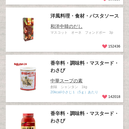
洋風料理・食材・パスタソース
和洋中韓のだし
マスコット オーネ フォンドボー 3p
152436
香辛料・調味料・マスタード・
わさび
中華スープの素
創味 シャンタン 1kg
20kcal/小さじ１（5ｇ）あたり
142018
香辛料・調味料・マスタード・
わさび