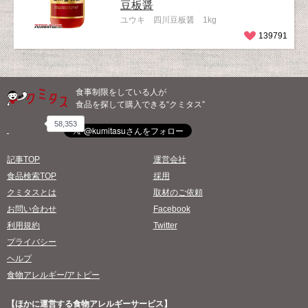
豆板醤
ユウキ 四川豆板醤 1kg
139791
食事制限をしている人が
食品を探して購入できる“クミタス”
58,353
記事TOP
運営会社
食品検索TOP
採用
クミタスとは
取材のご依頼
お問い合わせ
Facebook
利用規約
Twitter
プライバシー
ヘルプ
食物アレルギー/アトピー
【ほかに運営する食物アレルギーサービス】