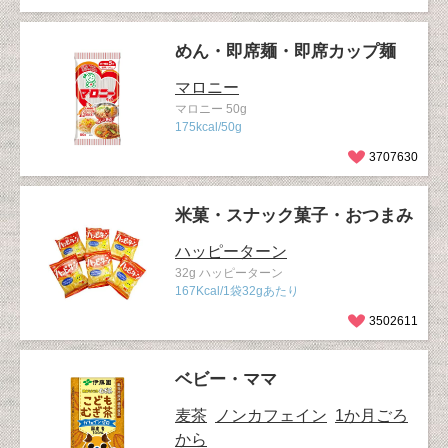
めん・即席麺・即席カップ麺
マロニー
マロニー 50g
175kcal/50g
3707630
米菓・スナック菓子・おつまみ
ハッピーターン
32g ハッピーターン
167Kcal/1袋32gあたり
3502611
ベビー・ママ
麦茶
ノンカフェイン
1か月ごろ
から