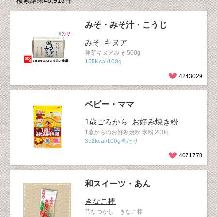
検索結果48,913件
みそ・みそ汁・こうじ
みそ
キヌア
発芽キヌアみそ 500g
155Kcal/100g
4243029
ベビー・ママ
1歳ごろから
お好み焼き粉
1歳からのお好み焼粉 米粉 200g
352kcal/100g当たり
4071778
和スイーツ・あん
きなこ棒
昔なつかし きなこ棒