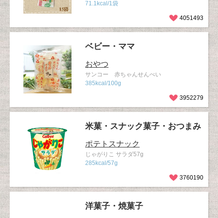
71.1kcal/1袋
4051493
ベビー・ママ
おやつ
サンコー 赤ちゃんせんべい
385kcal/100g
3952279
米菓・スナック菓子・おつまみ
ポテトスナック
じゃがりこ サラダ57g
285kcal/57g
3760190
洋菓子・焼菓子