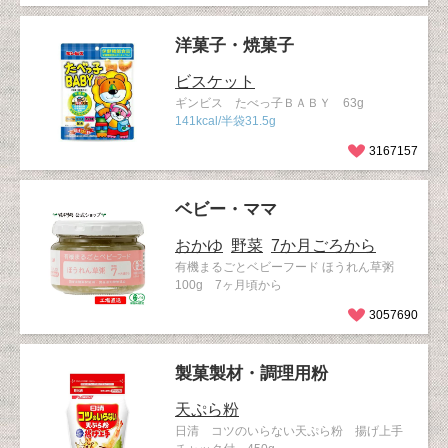
洋菓子・焼菓子
ビスケット
ギンビス たべっ子ＢＡＢＹ 63g
141kcal/半袋31.5g
3167157
ベビー・ママ
おかゆ
野菜
7か月ごろから
有機まるごとベビーフード ほうれん草粥
100g 7ヶ月頃から
3057690
製菓製材・調理用粉
天ぷら粉
日清 コツのいらない天ぷら粉 揚げ上手