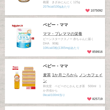
桃屋 きざみにんにく 125g
207kcal/100gあたり
1075092
ベビー・ママ
ママ・プレママの栄養
ビーンスタークスノー 赤ちゃんに届く
DHA 90粒
10Kcal/3粒(1365mg)あたり
859916
ベビー・ママ
麦茶
1か月ごろから
ノンカフェイ
ン
和光堂 ベビーのじかん むぎ茶 500ml 1
か月頃から
0kcal/100ml当り
825719