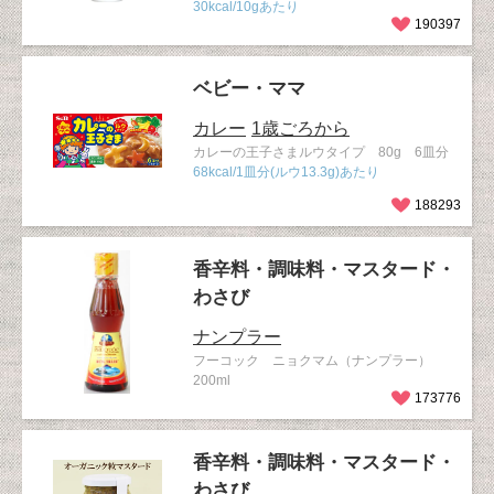
30kcal/10gあたり
190397
ベビー・ママ
カレー
1歳ごろから
カレーの王子さまルウタイプ 80g 6皿分
68kcal/1皿分(ルウ13.3g)あたり
188293
香辛料・調味料・マスタード・
わさび
ナンプラー
フーコック ニョクマム（ナンプラー）
200ml
173776
香辛料・調味料・マスタード・
わさび