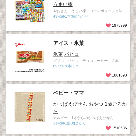
うまい棒
やおきん うまい棒 コーンポタージュ味
43kcal/1本(6g)当たり
1975399
アイス・氷菓
氷菓
パピコ
グリコ パピコ チョココーヒー ２本
89Kcal/1本80ml
1881693
ベビー・ママ
かっぱえびせん
おやつ
1歳ごろか
ら
カルビー 1才からのかっぱえびせん
31kcal/1袋8g当たり
1510686