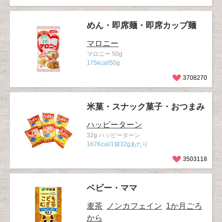
めん・即席麺・即席カップ麺
マロニー
マロニー 50g
175kcal/50g
3708270
米菓・スナック菓子・おつまみ
ハッピーターン
32g ハッピーターン
167Kcal/1袋32gあたり
3503118
ベビー・ママ
麦茶
ノンカフェイン
1か月ごろ
から