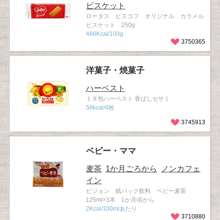
ビスケット
ロータス ビスコフ オリジナル カラメル
ビスケット 250g
486Kcal/100g
3750365
洋菓子・焼菓子
ハーベスト
１８包ハーベスト 香ばしセサミ
58kcal/4枚
3745913
ベビー・ママ
麦茶
1か月ごろから
ノンカフェ
イン
ピジョン 紙パック飲料 ベビー麦茶
125ml×3本 1か月頃から
2Kcal/100mlあたり
3710880