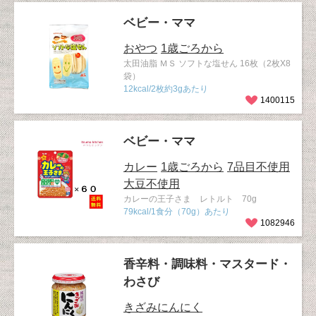
ベビー・ママ
おやつ
1歳ごろから
太田油脂 ＭＳ ソフトな塩せん 16枚（2枚X8
袋）
12kcal/2枚約3gあたり
1400115
ベビー・ママ
カレー
1歳ごろから
7品目不使用
大豆不使用
カレーの王子さま レトルト 70g
79kcal/1食分（70g）あたり
1082946
香辛料・調味料・マスタード・
わさび
きざみにんにく