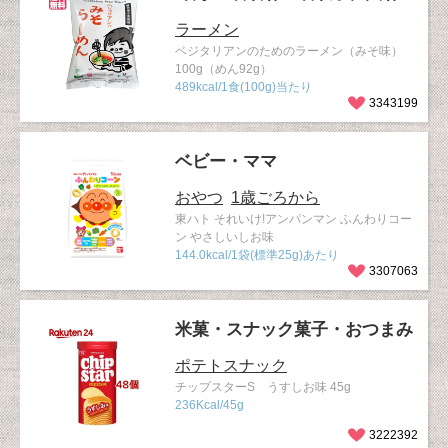
ラーメン
ベジタリアンのためのラーメン（みそ味）
100g（めん92g）
489kcal/1食(100g)当たり
3343199
ベビー・ママ
おやつ
1歳ごろから
東ハト それいけ!アンパンマン ふんわりコー
ン やさしいしお味
144.0kcal/1袋(標準25g)あたり
3307063
米菓・スナック菓子・おつまみ
ポテトスナック
チップスターS うすしお味 45g
236Kcal/45g
3222392