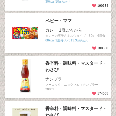
30kcal/10gあたり
190634
ベビー・ママ
カレー
1歳ごろから
カレーの王子さまルウタイプ 80g 6皿分
68kcal/1皿分(ルウ13.3g)あたり
188360
香辛料・調味料・マスタード・
わさび
ナンプラー
フーコック ニョクマム（ナンプラー）
200ml
174065
香辛料・調味料・マスタード・
わさび