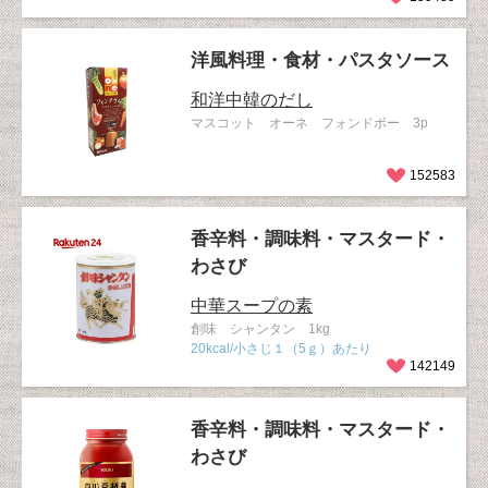
洋風料理・食材・パスタソース
和洋中韓のだし
マスコット オーネ フォンドボー 3p
152583
香辛料・調味料・マスタード・
わさび
中華スープの素
創味 シャンタン 1kg
20kcal/小さじ１（5ｇ）あたり
142149
香辛料・調味料・マスタード・
わさび