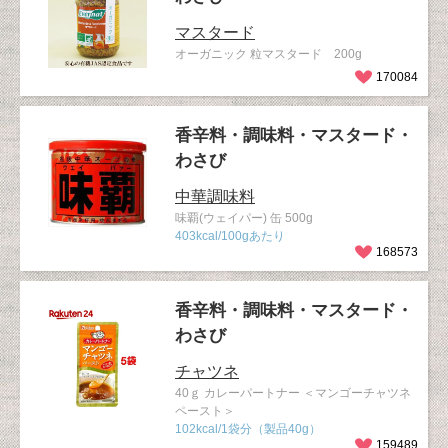
マスタード
オーガニック 粒マスタード 200g
170084
香辛料・調味料・マスタード・
わさび
中華調味料
味覇(ウェイパー) 缶 500g
403kcal/100gあたり
168573
香辛料・調味料・マスタード・
わさび
チャツネ
40ｇ カレーパートナー ＜マンゴーチャツネ
ペースト＞
102kcal/1袋分（製品40g）
159489