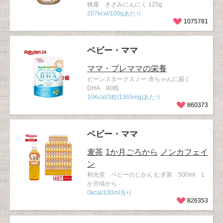
桃屋 きざみにんにく 125g
207kcal/100gあたり
1075781
ベビー・ママ
ママ・プレママの栄養
ビーンスタークスノー 赤ちゃんに届く
DHA 90粒
10Kcal/3粒(1365mg)あたり
860373
ベビー・ママ
麦茶
1か月ごろから
ノンカフェイ
ン
和光堂 ベビーのじかん むぎ茶 500ml 1
か月頃から
0kcal/100ml当り
826353