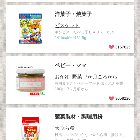
洋菓子・焼菓子
ビスケット
ギンビス たべっ子ＢＡＢＹ 63g
141kcal/半袋31.5g
3167625
ベビー・ママ
おかゆ
野菜
7か月ごろから
有機まるごとベビーフード ほうれん草粥
100g 7ヶ月頃から
3058220
製菓製材・調理用粉
天ぷら粉
日清 コツのいらない天ぷら粉 揚げ上手