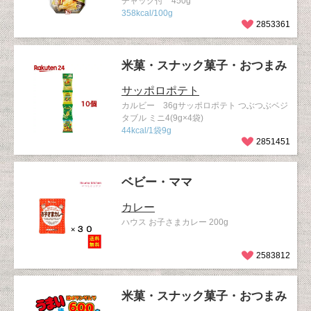
チャック付 450g
358kcal/100g
2853361
米菓・スナック菓子・おつまみ
サッポロポテト
カルビー 36gサッポロポテト つぶつぶベジ
タブル ミニ4(9g×4袋)
44kcal/1袋9g
2851451
ベビー・ママ
カレー
ハウス お子さまカレー 200g
2583812
米菓・スナック菓子・おつまみ