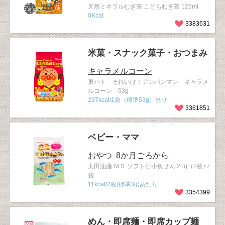
天然ミネラルむぎ茶 こどもむぎ茶 125ml
0Kcal
3383631
米菓・スナック菓子・おつまみ
キャラメルコーン
東ハト それいけ！アンパンマン キャラメ
ルコーン 53g
297kcal/1袋（標準53g）当り
3361851
ベビー・ママ
おやつ
8か月ごろから
太田油脂 ＭＳ ソフトな小魚せん 21g（2枚×7
袋
11kcal/2枚(標準3g)あたり
3354399
めん・即席麺・即席カップ麺