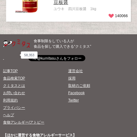
豆板醤
ユウキ 四川豆板醤 1kg
140066
食事制限をしている人が
食品を探して購入できる“クミタス”
58,353
記事TOP
運営会社
食品検索TOP
採用
クミタスとは
取材のご依頼
お問い合わせ
Facebook
利用規約
Twitter
プライバシー
ヘルプ
食物アレルギー/アトピー
【ほかに運営する食物アレルギーサービス】