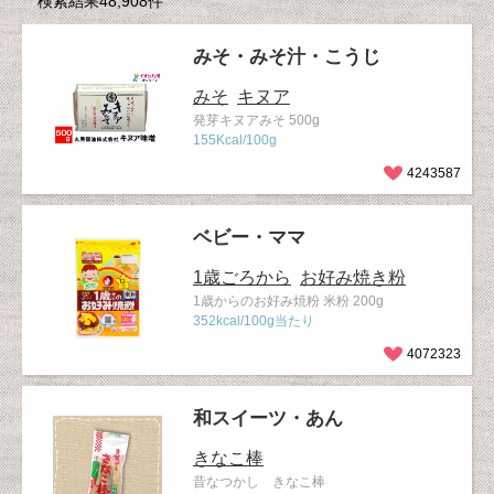
検索結果48,908件
みそ・みそ汁・こうじ
みそ
キヌア
発芽キヌアみそ 500g
155Kcal/100g
4243587
ベビー・ママ
1歳ごろから
お好み焼き粉
1歳からのお好み焼粉 米粉 200g
352kcal/100g当たり
4072323
和スイーツ・あん
きなこ棒
昔なつかし きなこ棒