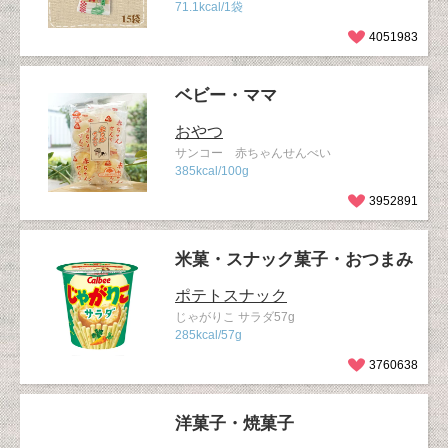
71.1kcal/1袋
4051983
ベビー・ママ
おやつ
サンコー 赤ちゃんせんべい
385kcal/100g
3952891
米菓・スナック菓子・おつまみ
ポテトスナック
じゃがりこ サラダ57g
285kcal/57g
3760638
洋菓子・焼菓子