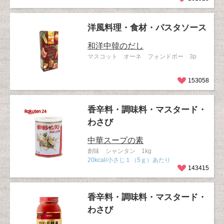
洋風料理・食材・パスタソース
和洋中韓のだし
マスコット オーネ フォンドボー 3p
153058
香辛料・調味料・マスタード・
わさび
中華スープの素
創味 シャンタン 1kg
20kcal/小さじ１（5ｇ）あたり
143415
香辛料・調味料・マスタード・
わさび