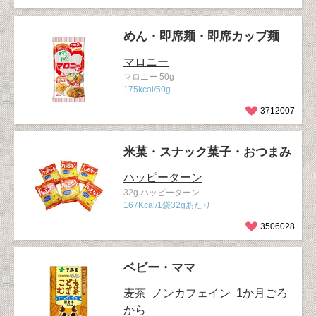
めん・即席麺・即席カップ麺
マロニー
マロニー 50g
175kcal/50g
3712007
米菓・スナック菓子・おつまみ
ハッピーターン
32g ハッピーターン
167Kcal/1袋32gあたり
3506028
ベビー・ママ
麦茶
ノンカフェイン
1か月ごろ
から