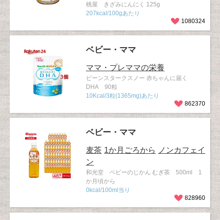
桃屋 きざみにんにく 125g
207kcal/100gあたり
1080324
ベビー・ママ
ママ・プレママの栄養
ビーンスタークスノー 赤ちゃんに届く
DHA 90粒
10Kcal/3粒(1365mg)あたり
862370
ベビー・ママ
麦茶
1か月ごろから
ノンカフェイ
ン
和光堂 ベビーのじかん むぎ茶 500ml 1
か月頃から
0kcal/100ml当り
828960