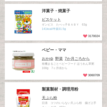
洋菓子・焼菓子
ビスケット
ギンビス たべっ子ＢＡＢＹ 63g
141kcal/半袋31.5g
3170024
ベビー・ママ
おかゆ
野菜
7か月ごろから
有機まるごとベビーフード ほうれん草粥
100g 7ヶ月頃から
3060709
製菓製材・調理用粉
天ぷら粉
日清 コツのいらない天ぷら粉 揚げ上手