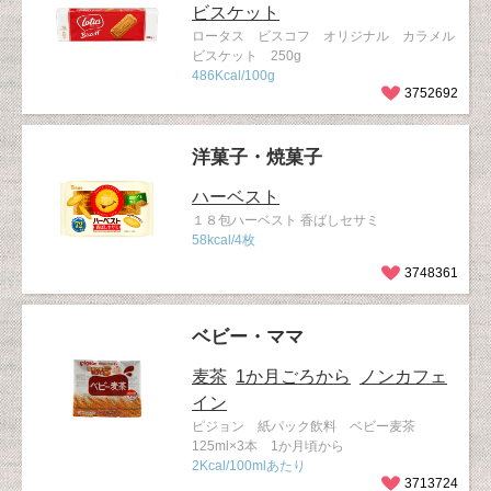
ビスケット
ロータス ビスコフ オリジナル カラメル
ビスケット 250g
486Kcal/100g
3752692
洋菓子・焼菓子
ハーベスト
１８包ハーベスト 香ばしセサミ
58kcal/4枚
3748361
ベビー・ママ
麦茶
1か月ごろから
ノンカフェ
イン
ピジョン 紙パック飲料 ベビー麦茶
125ml×3本 1か月頃から
2Kcal/100mlあたり
3713724