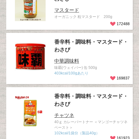
マスタード
オーガニック 粒マスタード 200g
172488
香辛料・調味料・マスタード・
わさび
中華調味料
味覇(ウェイパー) 缶 500g
403kcal/100gあたり
169837
香辛料・調味料・マスタード・
わさび
チャツネ
40ｇ カレーパートナー ＜マンゴーチャツネ
ペースト＞
102kcal/1袋分（製品40g）
161923