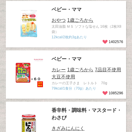
ベビー・ママ
おやつ
1歳ごろから
太田油脂 ＭＳ ソフトな塩せん 16枚（2枚X8
袋）
12kcal/2枚約3gあたり
1402576
ベビー・ママ
カレー
1歳ごろから
7品目不使用
大豆不使用
カレーの王子さま レトルト 70g
79kcal/1食分（70g）あたり
1085296
香辛料・調味料・マスタード・
わさび
きざみにんにく