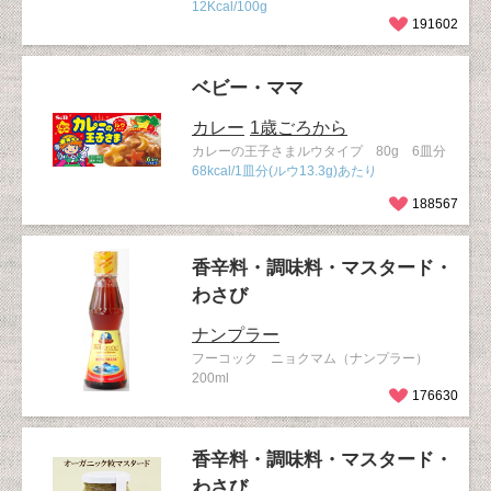
12Kcal/100g
191602
ベビー・ママ
カレー
1歳ごろから
カレーの王子さまルウタイプ 80g 6皿分
68kcal/1皿分(ルウ13.3g)あたり
188567
香辛料・調味料・マスタード・
わさび
ナンプラー
フーコック ニョクマム（ナンプラー）
200ml
176630
香辛料・調味料・マスタード・
わさび