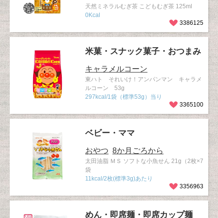
天然ミネラルむぎ茶 こどもむぎ茶 125ml
0Kcal
3386125
米菓・スナック菓子・おつまみ
キャラメルコーン
東ハト それいけ！アンパンマン キャラメ
ルコーン 53g
297kcal/1袋（標準53g）当り
3365100
ベビー・ママ
おやつ
8か月ごろから
太田油脂 ＭＳ ソフトな小魚せん 21g（2枚×7
袋
11kcal/2枚(標準3g)あたり
3356963
めん・即席麺・即席カップ麺