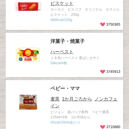
ビスケット
ロータス ビスコフ オリジナル カラメル
ビスケット 250g
486Kcal/100g
3750365
洋菓子・焼菓子
ハーベスト
１８包ハーベスト 香ばしセサミ
58kcal/4枚
3745913
ベビー・ママ
麦茶
1か月ごろから
ノンカフェ
イン
ピジョン 紙パック飲料 ベビー麦茶
125ml×3本 1か月頃から
2Kcal/100mlあたり
3710880