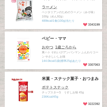
ラーメン
ベジタリアンのためのラーメン（みそ味）
100g（めん92g）
489kcal/1食(100g)当たり
3343199
ベビー・ママ
おやつ
1歳ごろから
東ハト それいけ!アンパンマン ふんわりコー
ン やさしいしお味
144.0kcal/1袋(標準25g)あたり
3307063
米菓・スナック菓子・おつまみ
ポテトスナック
チップスターS うすしお味 45g
236Kcal/45g
3222392