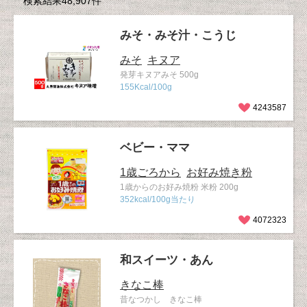
検索結果48,907件
みそ・みそ汁・こうじ
みそ
キヌア
発芽キヌアみそ 500g
155Kcal/100g
4243587
ベビー・ママ
1歳ごろから
お好み焼き粉
1歳からのお好み焼粉 米粉 200g
352kcal/100g当たり
4072323
和スイーツ・あん
きなこ棒
昔なつかし きなこ棒