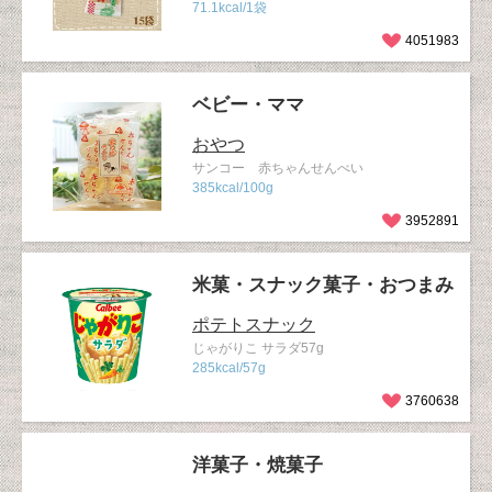
71.1kcal/1袋
4051983
ベビー・ママ
おやつ
サンコー 赤ちゃんせんべい
385kcal/100g
3952891
米菓・スナック菓子・おつまみ
ポテトスナック
じゃがりこ サラダ57g
285kcal/57g
3760638
洋菓子・焼菓子