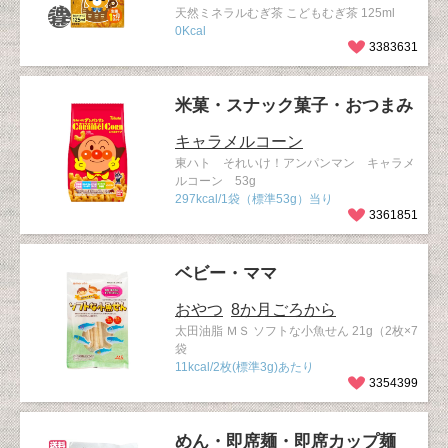
天然ミネラルむぎ茶 こどもむぎ茶 125ml
0Kcal
3383631
米菓・スナック菓子・おつまみ
キャラメルコーン
東ハト それいけ！アンパンマン キャラメ
ルコーン 53g
297kcal/1袋（標準53g）当り
3361851
ベビー・ママ
おやつ
8か月ごろから
太田油脂 ＭＳ ソフトな小魚せん 21g（2枚×7
袋
11kcal/2枚(標準3g)あたり
3354399
めん・即席麺・即席カップ麺