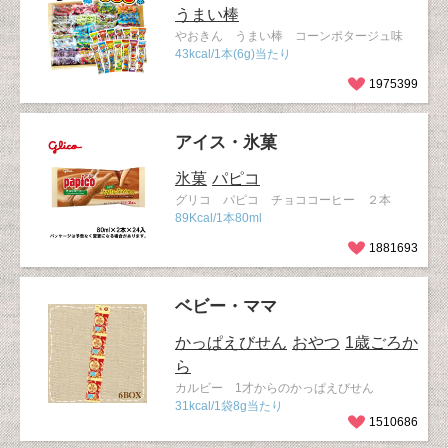
うまい棒
やおきん うまい棒 コーンポタージュ味
43kcal/1本(6g)当たり
1975399
アイス・氷菓
氷菓
パピコ
グリコ パピコ チョココーヒー ２本
89Kcal/1本80ml
1881693
ベビー・ママ
かっぱえびせん
おやつ
1歳ごろか
ら
カルビー 1才からのかっぱえびせん
31kcal/1袋8g当たり
1510686