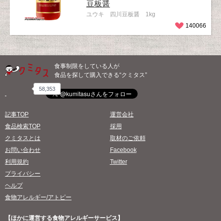
豆板醤
ユウキ 四川豆板醤 1kg
140066
食事制限をしている人が
食品を探して購入できる“クミタス”
58,353
記事TOP
運営会社
食品検索TOP
採用
クミタスとは
取材のご依頼
お問い合わせ
Facebook
利用規約
Twitter
プライバシー
ヘルプ
食物アレルギー/アトピー
【ほかに運営する食物アレルギーサービス】