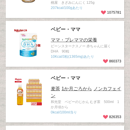
桃屋 きざみにんにく 125g
207kcal/100gあたり
1075781
ベビー・ママ
ママ・プレママの栄養
ビーンスタークスノー 赤ちゃんに届く
DHA 90粒
10Kcal/3粒(1365mg)あたり
860373
ベビー・ママ
麦茶
1か月ごろから
ノンカフェイ
ン
和光堂 ベビーのじかん むぎ茶 500ml 1
か月頃から
0kcal/100ml当り
826353