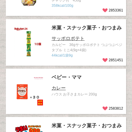
チャック付 450g
358kcal/100g
2853361
米菓・スナック菓子・おつまみ
サッポロポテト
カルビー 36gサッポロポテト つぶつぶベジ
タブル ミニ4(9g×4袋)
44kcal/1袋9g
2851451
ベビー・ママ
カレー
ハウス お子さまカレー 200g
2583812
米菓・スナック菓子・おつまみ