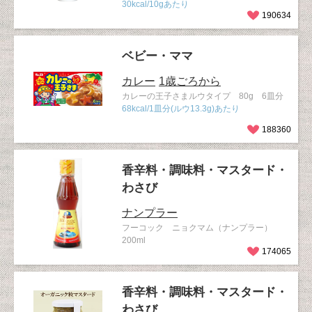
30kcal/10gあたり
190634
ベビー・ママ
カレー
1歳ごろから
カレーの王子さまルウタイプ 80g 6皿分
68kcal/1皿分(ルウ13.3g)あたり
188360
香辛料・調味料・マスタード・
わさび
ナンプラー
フーコック ニョクマム（ナンプラー）
200ml
174065
香辛料・調味料・マスタード・
わさび