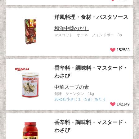
洋風料理・食材・パスタソース
和洋中韓のだし
マスコット オーネ フォンドボー 3p
152583
香辛料・調味料・マスタード・
わさび
中華スープの素
創味 シャンタン 1kg
20kcal/小さじ１（5ｇ）あたり
142149
香辛料・調味料・マスタード・
わさび