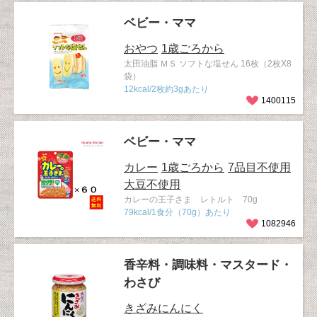
ベビー・ママ
おやつ
1歳ごろから
太田油脂 ＭＳ ソフトな塩せん 16枚（2枚X8
袋）
12kcal/2枚約3gあたり
1400115
ベビー・ママ
カレー
1歳ごろから
7品目不使用
大豆不使用
カレーの王子さま レトルト 70g
79kcal/1食分（70g）あたり
1082946
香辛料・調味料・マスタード・
わさび
きざみにんにく