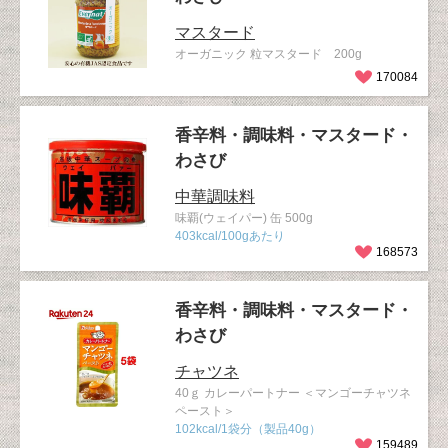
マスタード
オーガニック 粒マスタード 200g
170084
香辛料・調味料・マスタード・
わさび
中華調味料
味覇(ウェイパー) 缶 500g
403kcal/100gあたり
168573
香辛料・調味料・マスタード・
わさび
チャツネ
40ｇ カレーパートナー ＜マンゴーチャツネ
ペースト＞
102kcal/1袋分（製品40g）
159489