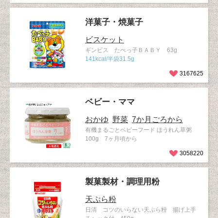
洋菓子・焼菓子
ビスケット
ギンビス たべっ子ＢＡＢＹ 63g
141kcal/半袋31.5g
3167625
ベビー・ママ
おかゆ
野菜
7か月ごろから
有機まるごとベビーフード ほうれん草粥
100g 7ヶ月頃から
3058220
製菓製材・調理用粉
天ぷら粉
日清 コツのいらない天ぷら粉 揚げ上手