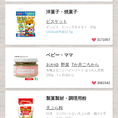
洋菓子・焼菓子
ビスケット
ギンビス たべっ子ＢＡＢＹ 63g
141kcal/半袋31.5g
3171057
ベビー・ママ
おかゆ
野菜
7か月ごろから
有機まるごとベビーフード ほうれん草粥
100g 7ヶ月頃から
3061542
製菓製材・調理用粉
天ぷら粉
日清 コツのいらない天ぷら粉 揚げ上手