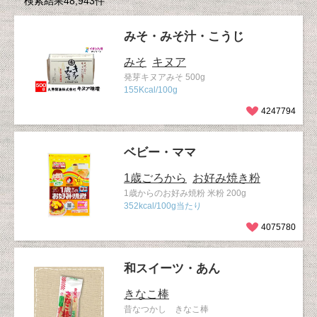
検索結果48,943件
みそ・みそ汁・こうじ
みそ
キヌア
発芽キヌアみそ 500g
155Kcal/100g
4247794
ベビー・ママ
1歳ごろから
お好み焼き粉
1歳からのお好み焼粉 米粉 200g
352kcal/100g当たり
4075780
和スイーツ・あん
きなこ棒
昔なつかし きなこ棒