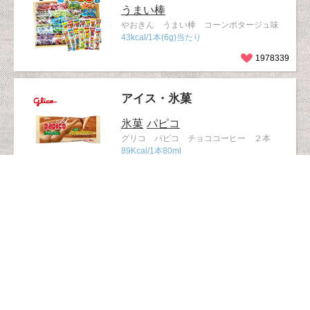
うまい棒
やおきん うまい棒 コーンポタージュ味
43kcal/1本(6g)当たり
1978339
アイス・氷菓
氷菓
パピコ
グリコ パピコ チョココーヒー ２本
89Kcal/1本80ml
1884749
ベビー・ママ
かっぱえびせん
おやつ
1歳ごろか
ら
カルビー 1才からのかっぱえびせん
31kcal/1袋8g当たり
1513676