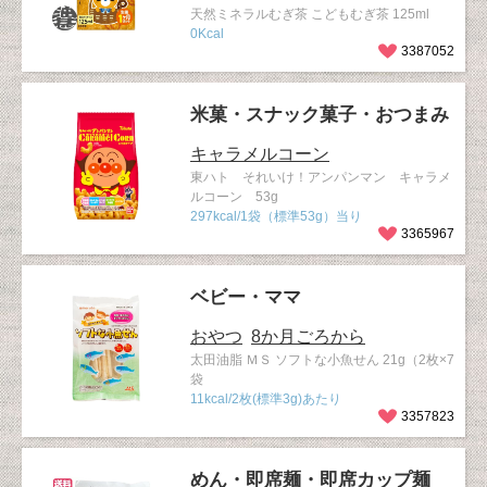
天然ミネラルむぎ茶 こどもむぎ茶 125ml
0Kcal
3387052
米菓・スナック菓子・おつまみ
キャラメルコーン
東ハト それいけ！アンパンマン キャラメ
ルコーン 53g
297kcal/1袋（標準53g）当り
3365967
ベビー・ママ
おやつ
8か月ごろから
太田油脂 ＭＳ ソフトな小魚せん 21g（2枚×7
袋
11kcal/2枚(標準3g)あたり
3357823
めん・即席麺・即席カップ麺