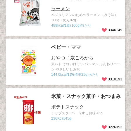
ラーメン
ベジタリアンのためのラーメン（みそ味）
100g（めん92g）
489kcal/1食(100g)当たり
3346149
ベビー・ママ
おやつ
1歳ごろから
東ハト それいけ!アンパンマン ふんわりコー
ン やさしいしお味
144.0kcal/1袋(標準25g)あたり
3310193
米菓・スナック菓子・おつまみ
ポテトスナック
チップスターS うすしお味 45g
236Kcal/45g
3226352