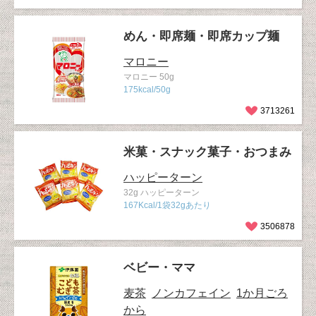
めん・即席麺・即席カップ麺
マロニー
マロニー 50g
175kcal/50g
3713261
米菓・スナック菓子・おつまみ
ハッピーターン
32g ハッピーターン
167Kcal/1袋32gあたり
3506878
ベビー・ママ
麦茶
ノンカフェイン
1か月ごろ
から