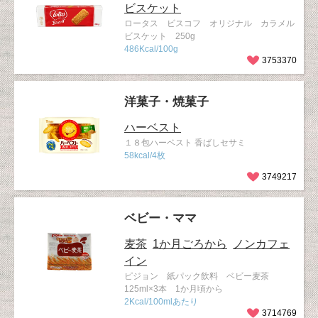
ビスケット
ロータス ビスコフ オリジナル カラメル
ビスケット 250g
486Kcal/100g
3753370
洋菓子・焼菓子
ハーベスト
１８包ハーベスト 香ばしセサミ
58kcal/4枚
3749217
ベビー・ママ
麦茶
1か月ごろから
ノンカフェ
イン
ピジョン 紙パック飲料 ベビー麦茶
125ml×3本 1か月頃から
2Kcal/100mlあたり
3714769