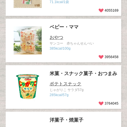
71.1kcal/1袋
4055169
ベビー・ママ
おやつ
サンコー 赤ちゃんせんべい
385kcal/100g
3956458
米菓・スナック菓子・おつまみ
ポテトスナック
じゃがりこ サラダ57g
285kcal/57g
3764045
洋菓子・焼菓子