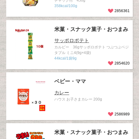
チャック付 450g
358kcal/100g
2856361
米菓・スナック菓子・おつまみ
サッポロポテト
カルビー 36gサッポロポテト つぶつぶベジ
タブル ミニ4(9g×4袋)
44kcal/1袋9g
2854620
ベビー・ママ
カレー
ハウス お子さまカレー 200g
2586989
米菓・スナック菓子・おつまみ