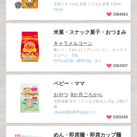
天然ミネラルむぎ茶 こどもむぎ茶 125ml
0Kcal
3384663
米菓・スナック菓子・おつまみ
キャラメルコーン
東ハト それいけ！アンパンマン キャラメ
ルコーン 53g
297kcal/1袋（標準53g）当り
3363307
ベビー・ママ
おやつ
8か月ごろから
太田油脂 ＭＳ ソフトな小魚せん 21g（2枚×7
袋
11kcal/2枚(標準3g)あたり
3355439
めん・即席麺・即席カップ麺