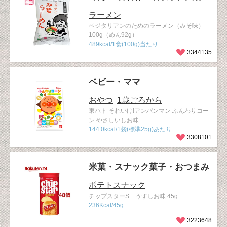
ラーメン
ベジタリアンのためのラーメン（みそ味）
100g（めん92g）
489kcal/1食(100g)当たり
3344135
ベビー・ママ
おやつ
1歳ごろから
東ハト それいけ!アンパンマン ふんわりコー
ン やさしいしお味
144.0kcal/1袋(標準25g)あたり
3308101
米菓・スナック菓子・おつまみ
ポテトスナック
チップスターS うすしお味 45g
236Kcal/45g
3223648