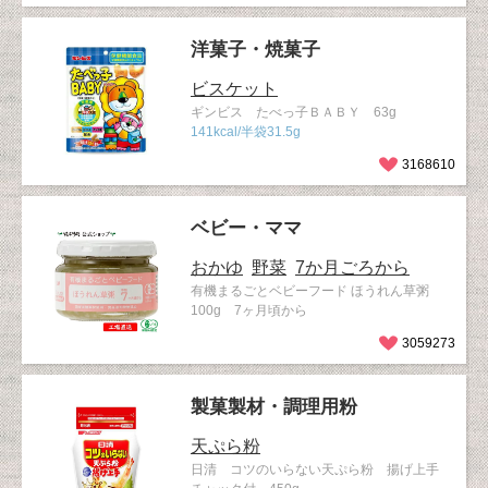
洋菓子・焼菓子
ビスケット
ギンビス たべっ子ＢＡＢＹ 63g
141kcal/半袋31.5g
3168610
ベビー・ママ
おかゆ
野菜
7か月ごろから
有機まるごとベビーフード ほうれん草粥
100g 7ヶ月頃から
3059273
製菓製材・調理用粉
天ぷら粉
日清 コツのいらない天ぷら粉 揚げ上手