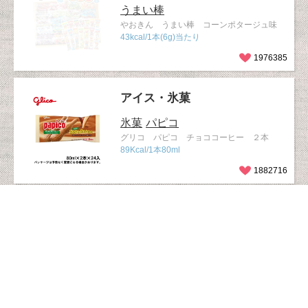
うまい棒
やおきん うまい棒 コーンポタージュ味
43kcal/1本(6g)当たり
1976385
アイス・氷菓
氷菓
パピコ
グリコ パピコ チョココーヒー ２本
89Kcal/1本80ml
1882716
ベビー・ママ
かっぱえびせん
おやつ
1歳ごろか
ら
カルビー 1才からのかっぱえびせん
31kcal/1袋8g当たり
1511630