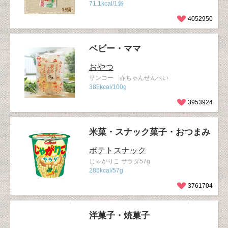
71.1kcal/1袋
4052950
ベビー・ママ
おやつ
サンコー 赤ちゃんせんべい
385kcal/100g
3953924
米菓・スナック菓子・おつまみ
ポテトスナック
じゃがりこ サラダ57g
285kcal/57g
3761704
洋菓子・焼菓子