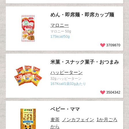
めん・即席麺・即席カップ麺
マロニー
マロニー 50g
175kcal/50g
3709870
米菓・スナック菓子・おつまみ
ハッピーターン
32g ハッピーターン
167Kcal/1袋32gあたり
3504342
ベビー・ママ
麦茶
ノンカフェイン
1か月ごろ
から