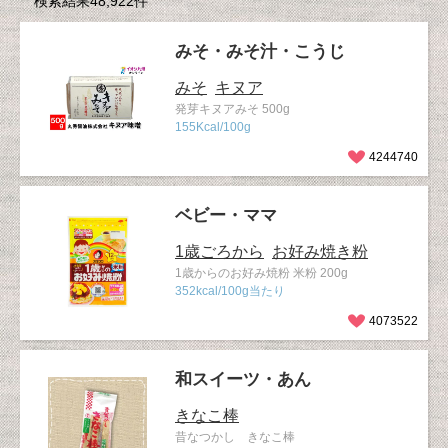
検索結果48,922件
みそ・みそ汁・こうじ
みそ
キヌア
発芽キヌアみそ 500g
155Kcal/100g
4244740
ベビー・ママ
1歳ごろから
お好み焼き粉
1歳からのお好み焼粉 米粉 200g
352kcal/100g当たり
4073522
和スイーツ・あん
きなこ棒
昔なつかし きなこ棒