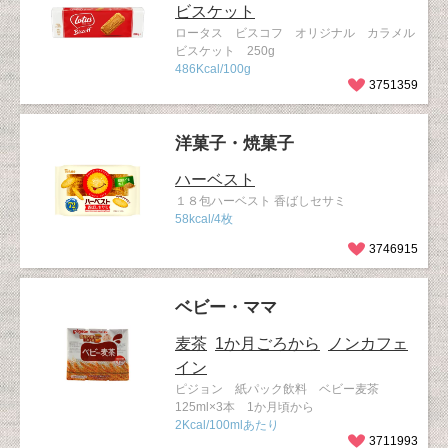
ビスケット
ロータス ビスコフ オリジナル カラメル
ビスケット 250g
486Kcal/100g
3751359
洋菓子・焼菓子
ハーベスト
１８包ハーベスト 香ばしセサミ
58kcal/4枚
3746915
ベビー・ママ
麦茶
1か月ごろから
ノンカフェ
イン
ピジョン 紙パック飲料 ベビー麦茶
125ml×3本 1か月頃から
2Kcal/100mlあたり
3711993