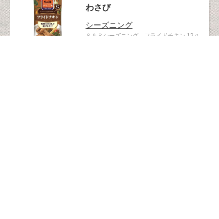
わさび
シーズニング
Ｓ＆Ｂシーズニング フライドチキン 12ｇ
6kcal/1袋（6g）あたり
127741
ベビー・ママ
カレー
1歳ごろから
7品目不使用
大豆不使用
カレーのお姫さまレトルト 70g
63kcal/1食分（70g）あたり
126679
アイス・氷菓
氷菓
パピコ
パピコ 10本入
チョココーヒー47kcal、ホワイトサワー
41kcal、グレープ43kcal/1本