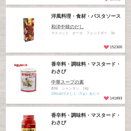
洋風料理・食材・パスタソース
和洋中韓のだし
マスコット オーネ フォンドボー 3p
152300
香辛料・調味料・マスタード・
わさび
中華スープの素
創味 シャンタン 1kg
20kcal/小さじ１（5ｇ）あたり
141893
香辛料・調味料・マスタード・
わさび