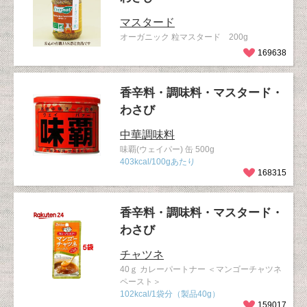
マスタード
オーガニック 粒マスタード 200g
169638
香辛料・調味料・マスタード・
わさび
中華調味料
味覇(ウェイパー) 缶 500g
403kcal/100gあたり
168315
香辛料・調味料・マスタード・
わさび
チャツネ
40ｇ カレーパートナー ＜マンゴーチャツネ
ペースト＞
102kcal/1袋分（製品40g）
159017