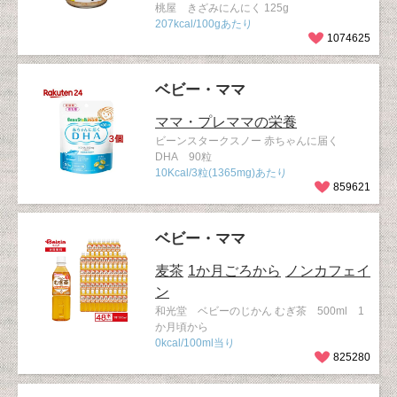
桃屋 きざみにんにく 125g
207kcal/100gあたり
1074625
ベビー・ママ
ママ・プレママの栄養
ビーンスタークスノー 赤ちゃんに届く
DHA 90粒
10Kcal/3粒(1365mg)あたり
859621
ベビー・ママ
麦茶
1か月ごろから
ノンカフェイ
ン
和光堂 ベビーのじかん むぎ茶 500ml 1
か月頃から
0kcal/100ml当り
825280