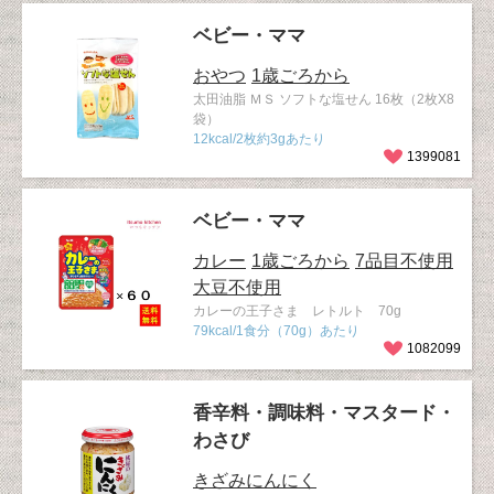
ベビー・ママ
おやつ
1歳ごろから
太田油脂 ＭＳ ソフトな塩せん 16枚（2枚X8
袋）
12kcal/2枚約3gあたり
1399081
ベビー・ママ
カレー
1歳ごろから
7品目不使用
大豆不使用
カレーの王子さま レトルト 70g
79kcal/1食分（70g）あたり
1082099
香辛料・調味料・マスタード・
わさび
きざみにんにく