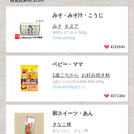
検索結果48,913件
みそ・みそ汁・こうじ
みそ
キヌア
発芽キヌアみそ 500g
155Kcal/100g
4242645
ベビー・ママ
1歳ごろから
お好み焼き粉
1歳からのお好み焼粉 米粉 200g
352kcal/100g当たり
4071384
和スイーツ・あん
きなこ棒
昔なつかし きなこ棒