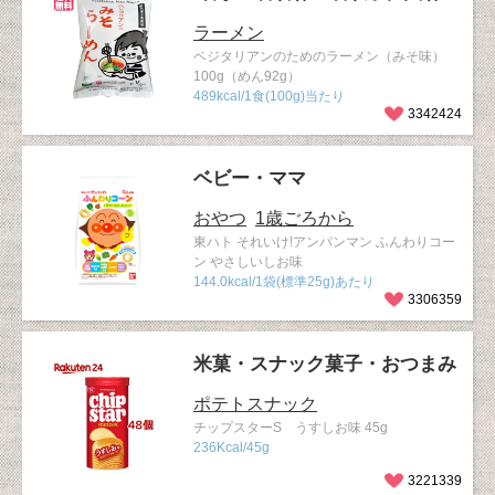
ラーメン
ベジタリアンのためのラーメン（みそ味）
100g（めん92g）
489kcal/1食(100g)当たり
3342424
ベビー・ママ
おやつ
1歳ごろから
東ハト それいけ!アンパンマン ふんわりコー
ン やさしいしお味
144.0kcal/1袋(標準25g)あたり
3306359
米菓・スナック菓子・おつまみ
ポテトスナック
チップスターS うすしお味 45g
236Kcal/45g
3221339