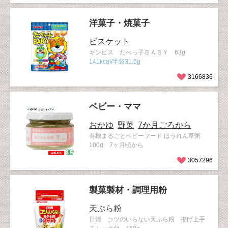
洋菓子・焼菓子
ビスケット
ギンビス たべっ子ＢＡＢＹ 63g
141kcal/半袋31.5g
3166836
ベビー・ママ
おかゆ
野菜
7か月ごろから
有機まるごとベビーフード ほうれん草粥
100g 7ヶ月頃から
3057296
製菓製材・調理用粉
天ぷら粉
日清 コツのいらない天ぷら粉 揚げ上手