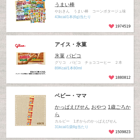
うまい棒
やおきん うまい棒 コーンポタージュ味
43kcal/1本(6g)当たり
1974519
アイス・氷菓
氷菓
パピコ
グリコ パピコ チョココーヒー ２本
89Kcal/1本80ml
1880812
ベビー・ママ
かっぱえびせん
おやつ
1歳ごろか
ら
カルビー 1才からのかっぱえびせん
31kcal/1袋8g当たり
1509823