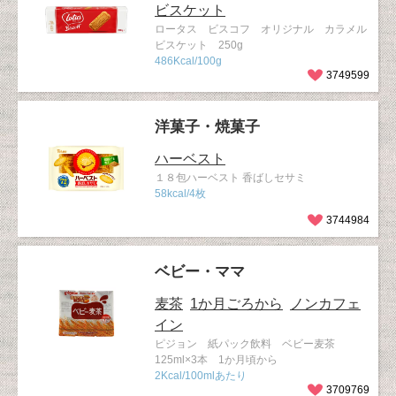
ビスケット
ロータス ビスコフ オリジナル カラメル
ビスケット 250g
486Kcal/100g
3749599
洋菓子・焼菓子
ハーベスト
１８包ハーベスト 香ばしセサミ
58kcal/4枚
3744984
ベビー・ママ
麦茶
1か月ごろから
ノンカフェ
イン
ピジョン 紙パック飲料 ベビー麦茶
125ml×3本 1か月頃から
2Kcal/100mlあたり
3709769