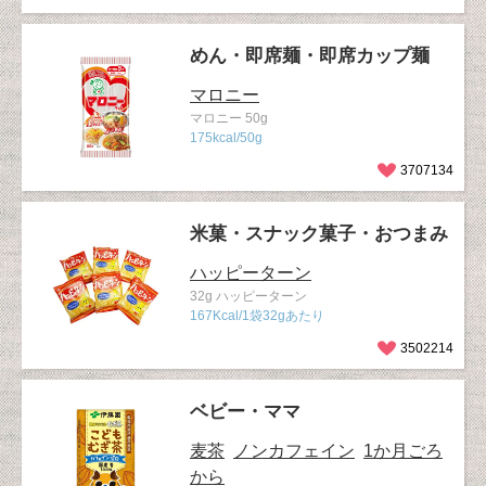
めん・即席麺・即席カップ麺
マロニー
マロニー 50g
175kcal/50g
3707134
米菓・スナック菓子・おつまみ
ハッピーターン
32g ハッピーターン
167Kcal/1袋32gあたり
3502214
ベビー・ママ
麦茶
ノンカフェイン
1か月ごろ
から