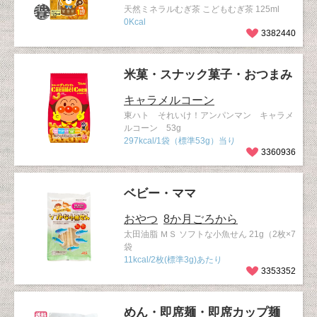
天然ミネラルむぎ茶 こどもむぎ茶 125ml
0Kcal
3382440
米菓・スナック菓子・おつまみ
キャラメルコーン
東ハト それいけ！アンパンマン キャラメ
ルコーン 53g
297kcal/1袋（標準53g）当り
3360936
ベビー・ママ
おやつ
8か月ごろから
太田油脂 ＭＳ ソフトな小魚せん 21g（2枚×7
袋
11kcal/2枚(標準3g)あたり
3353352
めん・即席麺・即席カップ麺