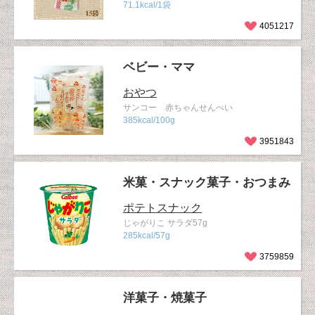
71.1kcal/1袋
4051217
ベビー・ママ
おやつ
サンコー 赤ちゃんせんべい
385kcal/100g
3951843
米菓・スナック菓子・おつまみ
ポテトスナック
じゃがりこ サラダ57g
285kcal/57g
3759859
洋菓子・焼菓子