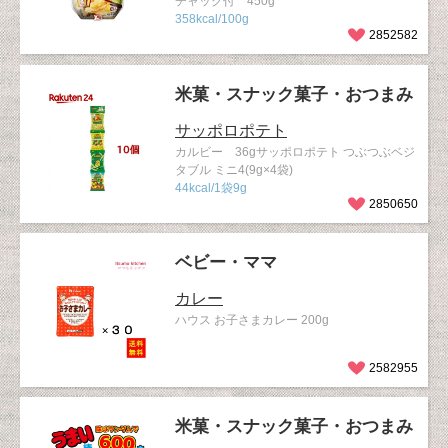
チャック付 450g
358kcal/100g
2852582
米菓・スナック菓子・おつまみ
サッポロポテト
カルビー 36gサッポロポテト つぶつぶベジ
タブル ミニ4(9g×4袋)
44kcal/1袋9g
2850650
ベビー・ママ
カレー
ハウス お子さまカレー 200g
2582955
米菓・スナック菓子・おつまみ