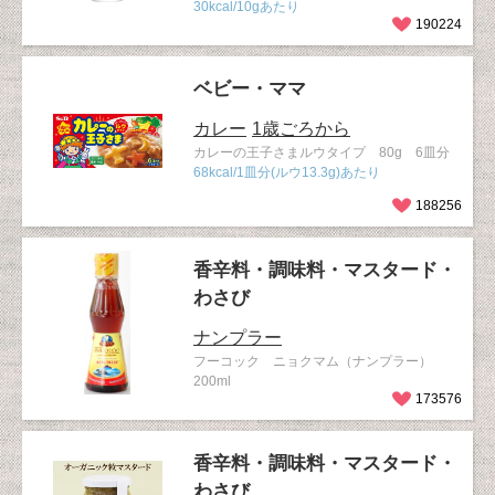
30kcal/10gあたり
190224
ベビー・ママ
カレー
1歳ごろから
カレーの王子さまルウタイプ 80g 6皿分
68kcal/1皿分(ルウ13.3g)あたり
188256
香辛料・調味料・マスタード・
わさび
ナンプラー
フーコック ニョクマム（ナンプラー）
200ml
173576
香辛料・調味料・マスタード・
わさび