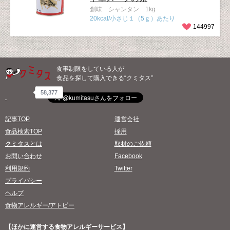
創味 シャンタン 1kg
20kcal/小さじ１（5ｇ）あたり
144997
食事制限をしている人が
食品を探して購入できる“クミタス”
58,377
記事TOP
運営会社
食品検索TOP
採用
クミタスとは
取材のご依頼
お問い合わせ
Facebook
利用規約
Twitter
プライバシー
ヘルプ
食物アレルギー/アトピー
【ほかに運営する食物アレルギーサービス】