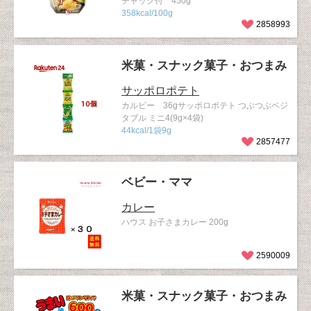
チャック付 450g
358kcal/100g
2858993
米菓・スナック菓子・おつまみ
サッポロポテト
カルビー 36gサッポロポテト つぶつぶベジ
タブル ミニ4(9g×4袋)
44kcal/1袋9g
2857477
ベビー・ママ
カレー
ハウス お子さまカレー 200g
2590009
米菓・スナック菓子・おつまみ