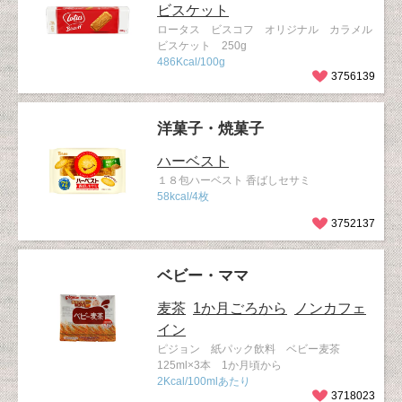
ビスケット
ロータス ビスコフ オリジナル カラメル
ビスケット 250g
486Kcal/100g
3756139
洋菓子・焼菓子
ハーベスト
１８包ハーベスト 香ばしセサミ
58kcal/4枚
3752137
ベビー・ママ
麦茶
1か月ごろから
ノンカフェ
イン
ピジョン 紙パック飲料 ベビー麦茶
125ml×3本 1か月頃から
2Kcal/100mlあたり
3718023