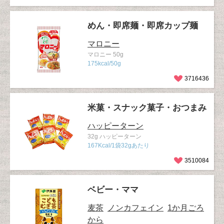
めん・即席麺・即席カップ麺
マロニー
マロニー 50g
175kcal/50g
3716436
米菓・スナック菓子・おつまみ
ハッピーターン
32g ハッピーターン
167Kcal/1袋32gあたり
3510084
ベビー・ママ
麦茶
ノンカフェイン
1か月ごろ
から