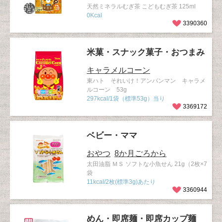
天然ミネラルむぎ茶 こどもむぎ茶 125ml
0Kcal
3390360
米菓・スナック菓子・おつまみ
キャラメルコーン
東ハト それいけ！アンパンマン キャラメ
ルコーン 53g
297kcal/1袋（標準53g）当り
3369172
ベビー・ママ
おやつ
8か月ごろから
太田油脂 ＭＳ ソフトな小魚せん 21g（2枚×7
袋
11kcal/2枚(標準3g)あたり
3360944
めん・即席麺・即席カップ麺