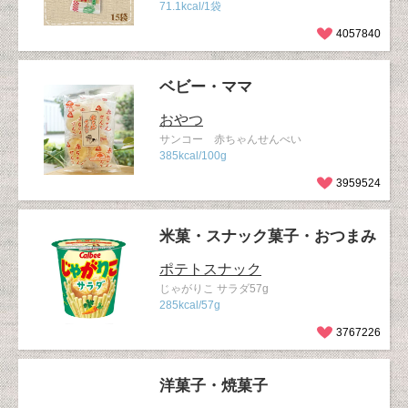
71.1kcal/1袋
4057840
ベビー・ママ
おやつ
サンコー 赤ちゃんせんべい
385kcal/100g
3959524
米菓・スナック菓子・おつまみ
ポテトスナック
じゃがりこ サラダ57g
285kcal/57g
3767226
洋菓子・焼菓子