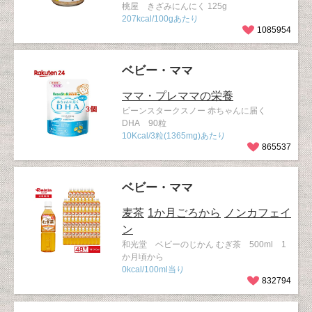
桃屋 きざみにんにく 125g
207kcal/100gあたり
1085954
ベビー・ママ
ママ・プレママの栄養
ビーンスタークスノー 赤ちゃんに届く
DHA 90粒
10Kcal/3粒(1365mg)あたり
865537
ベビー・ママ
麦茶
1か月ごろから
ノンカフェイ
ン
和光堂 ベビーのじかん むぎ茶 500ml 1
か月頃から
0kcal/100ml当り
832794