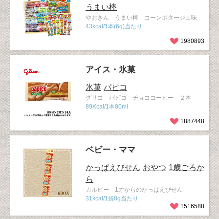
うまい棒
やおきん うまい棒 コーンポタージュ味
43kcal/1本(6g)当たり
1980893
アイス・氷菓
氷菓
パピコ
グリコ パピコ チョココーヒー ２本
89Kcal/1本80ml
1887448
ベビー・ママ
かっぱえびせん
おやつ
1歳ごろか
ら
カルビー 1才からのかっぱえびせん
31kcal/1袋8g当たり
1516588