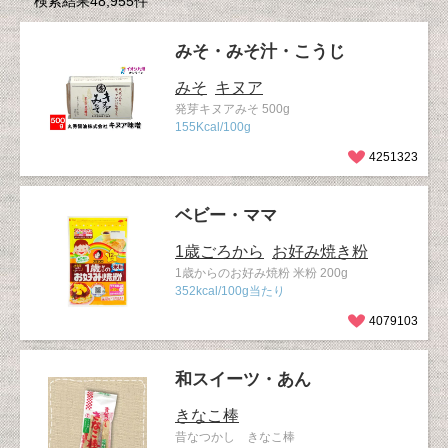
検索結果48,955件
みそ・みそ汁・こうじ
みそ
キヌア
発芽キヌアみそ 500g
155Kcal/100g
4251323
ベビー・ママ
1歳ごろから
お好み焼き粉
1歳からのお好み焼粉 米粉 200g
352kcal/100g当たり
4079103
和スイーツ・あん
きなこ棒
昔なつかし きなこ棒