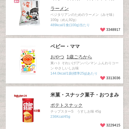
ラーメン
ベジタリアンのためのラーメン（みそ味）
100g（めん92g）
489kcal/1食(100g)当たり
3348917
ベビー・ママ
おやつ
1歳ごろから
東ハト それいけ!アンパンマン ふんわりコー
ン やさしいしお味
144.0kcal/1袋(標準25g)あたり
3313036
米菓・スナック菓子・おつまみ
ポテトスナック
チップスターS うすしお味 45g
236Kcal/45g
3229415