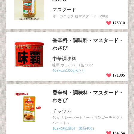
マスタード
オーガニック 粒マスタード 200g
175310
香辛料・調味料・マスタード・
わさび
中華調味料
味覇(ウェイパー) 缶 500g
403kcal/100gあたり
171305
香辛料・調味料・マスタード・
わさび
チャツネ
40ｇ カレーパートナー ＜マンゴーチャツネ
ペースト＞
102kcal/1袋分（製品40g）
164154