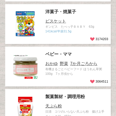
洋菓子・焼菓子
ビスケット
ギンビス たべっ子ＢＡＢＹ 63g
141kcal/半袋31.5g
3174203
ベビー・ママ
おかゆ
野菜
7か月ごろから
有機まるごとベビーフード ほうれん草粥
100g 7ヶ月頃から
3064511
製菓製材・調理用粉
天ぷら粉
日清 コツのいらない天ぷら粉 揚げ上手