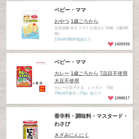
ベビー・ママ
おやつ
1歳ごろから
太田油脂 ＭＳ ソフトな塩せん 16枚（2枚X8
袋）
12kcal/2枚約3gあたり
1405939
ベビー・ママ
カレー
1歳ごろから
7品目不使用
大豆不使用
カレーの王子さま レトルト 70g
79kcal/1食分（70g）あたり
1088617
香辛料・調味料・マスタード・
わさび
きざみにんにく