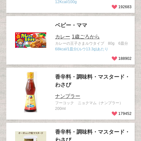
12Kcal/100g
192683
ベビー・ママ
カレー
1歳ごろから
カレーの王子さまルウタイプ 80g 6皿分
68kcal/1皿分(ルウ13.3g)あたり
188902
香辛料・調味料・マスタード・
わさび
ナンプラー
フーコック ニョクマム（ナンプラー）
200ml
179452
香辛料・調味料・マスタード・
わさび