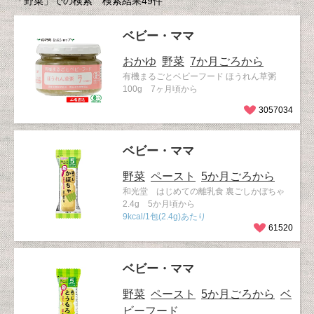
「野菜」での検索 検索結果49件
ベビー・ママ
おかゆ
野菜
7か月ごろから
有機まるごとベビーフード ほうれん草粥
100g 7ヶ月頃から
3057034
ベビー・ママ
野菜
ペースト
5か月ごろから
和光堂 はじめての離乳食 裏ごしかぼちゃ
2.4g 5か月頃から
9kcal/1包(2.4g)あたり
61520
ベビー・ママ
野菜
ペースト
5か月ごろから
ベ
ビーフード