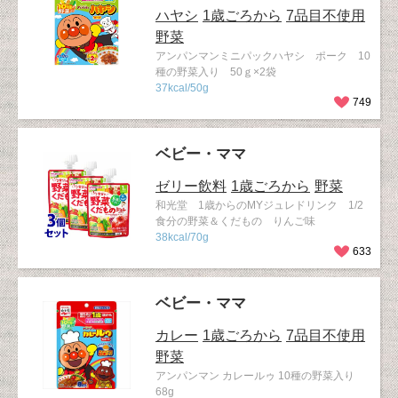
ハヤシ
1歳ごろから
7品目不使用
野菜
アンパンマンミニパックハヤシ ポーク 10
種の野菜入り 50ｇ×2袋
37kcal/50g
749
ベビー・ママ
ゼリー飲料
1歳ごろから
野菜
和光堂 1歳からのMYジュレドリンク 1/2
食分の野菜＆くだもの りんご味
38kcal/70g
633
ベビー・ママ
カレー
1歳ごろから
7品目不使用
野菜
アンパンマン カレールゥ 10種の野菜入り
68g