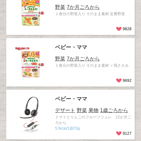
野菜
7か月ごろから
１食分の野菜入り そのまま素材 定番野菜
9828
ベビー・ママ
野菜
7か月ごろから
１食分の野菜入り そのまま素材 ＋鶏ささみ
9692
ベビー・ママ
デザート
野菜
果物
1歳ごろから
トマトとりんごのフルーツジュレ 12か月ご
ろから
57kcal/1袋70g
9127