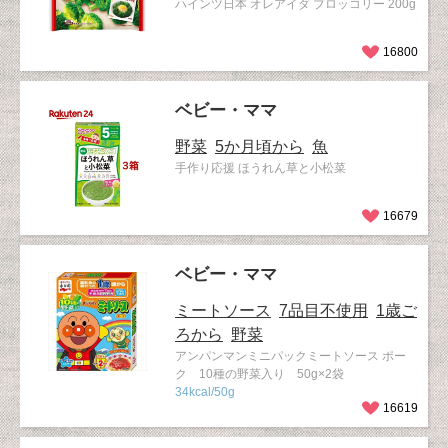
ハインツ日本 オレアイダ ブロッコリー 200g
16800
ベビー・ママ
野菜
5か月頃から
魚
手作り応援 ほうれん草と小松菜
16679
ベビー・ママ
ミートソース
7品目不使用
1歳ご
ろから
野菜
アンパンマンミニパックミートソース ポー
ク 10種の野菜入り 50g×2袋
34kcal/50g
16619