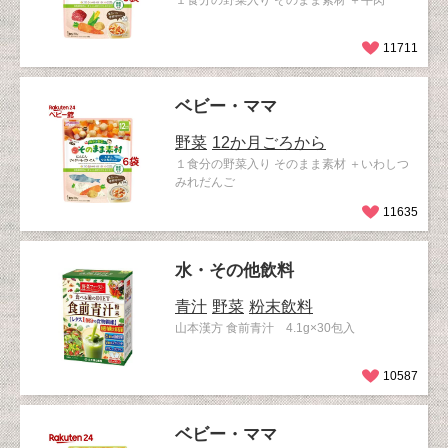
１食分の野菜入り そのまま素材 ＋牛肉
11711
ベビー・ママ
野菜
12か月ごろから
１食分の野菜入り そのまま素材 ＋いわしつ
みれだんご
11635
水・その他飲料
青汁
野菜
粉末飲料
山本漢方 食前青汁 4.1g×30包入
10587
ベビー・ママ