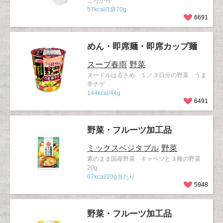
ごろから
57kcal/1袋70g
6691
めん・即席麺・即席カップ麺
スープ春雨
野菜
ヌードルはるさめ １／３日分の野菜 うま
辛チゲ
144kcal/44g
6491
野菜・フルーツ加工品
ミックスベジタブル
野菜
素のまま国産野菜 キャベツと３種の野菜
20g
67kcal/20g当たり
5948
野菜・フルーツ加工品