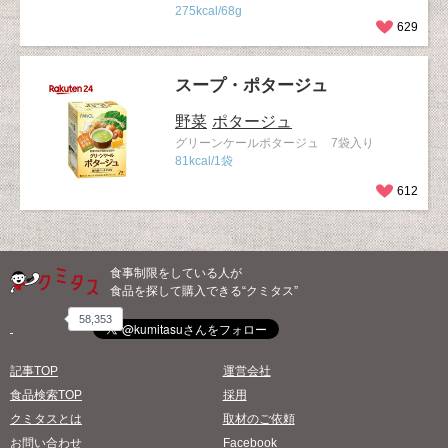
275kcal/68g
629
スープ・ポタージュ
野菜
ポタージュ
グリーンケールポタージュ 7袋入り
81kcal/1袋
612
食事制限をしている人が
食品を探して購入できる“クミタス”
58,353
記事TOP
運営会社
食品検索TOP
採用
クミタスとは
取材のご依頼
お問い合わせ
Facebook