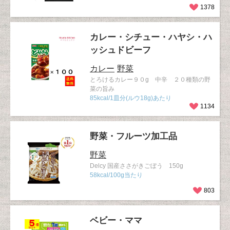
1378
カレー・シチュー・ハヤシ・ハ
ッシュドビーフ
カレー
野菜
とろけるカレー９０g 中辛 ２０種類の野
菜の旨み
85kcal/1皿分(ルウ18g)あたり
1134
野菜・フルーツ加工品
野菜
Delcy 国産ささがきごぼう 150g
58kcal/100g当たり
803
ベビー・ママ