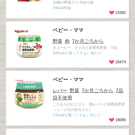
10種の野菜入り 50g×2袋
24kcal/50g
21092
ベビー・ママ
野菜
肉
7か月ごろから
キューピー ささみと緑黄色野菜 70g
54Kcal/１瓶（７０ｇ）当たり
20473
ベビー・ママ
レバー
野菜
7か月ごろから
7品
目不使用
こだわりのひとさじ 鶏レバーと緑黄色野菜
（１／２日の鉄分入り）
27kcal/１瓶（７０ｇ）当たり
19095