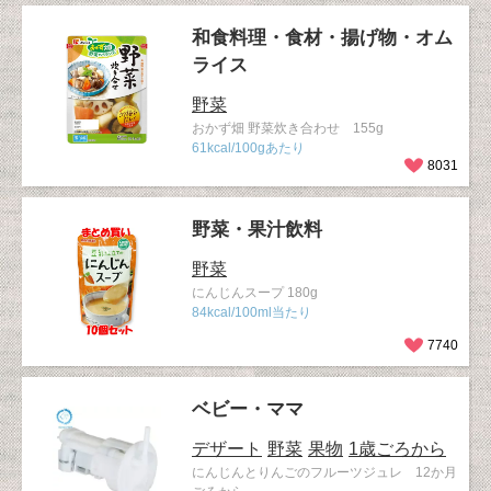
和食料理・食材・揚げ物・オム
ライス
野菜
おかず畑 野菜炊き合わせ 155g
61kcal/100gあたり
8031
野菜・果汁飲料
野菜
にんじんスープ 180g
84kcal/100ml当たり
7740
ベビー・ママ
デザート
野菜
果物
1歳ごろから
にんじんとりんごのフルーツジュレ 12か月