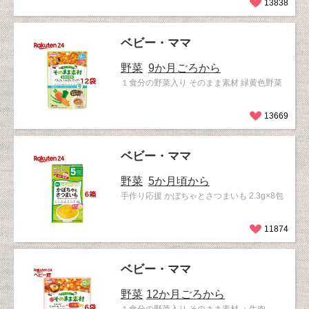
13838
ベビー・ママ
野菜
9か月ごろから
１食分の野菜入り そのまま素材 緑黄色野菜
13669
ベビー・ママ
野菜
5か月頃から
手作り応援 かぼちゃとさつまいも 2.3g×8包
11874
ベビー・ママ
野菜
12か月ごろから