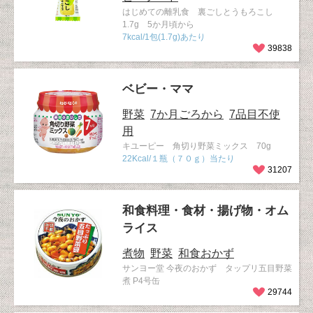
はじめての離乳食 裏ごしとうもろこし
1.7g 5か月頃から
7kcal/1包(1.7g)あたり
39838
ベビー・ママ
野菜
7か月ごろから
7品目不使
用
キユーピー 角切り野菜ミックス 70g
22Kcal/１瓶（７０ｇ）当たり
31207
和食料理・食材・揚げ物・オム
ライス
煮物
野菜
和食おかず
サンヨー堂 今夜のおかず タップリ五目野菜
煮 P4号缶
29744