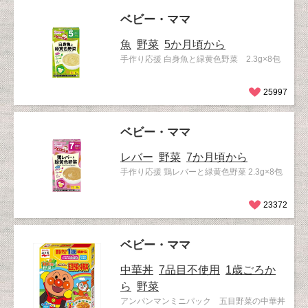
ベビー・ママ
魚
野菜
5か月頃から
手作り応援 白身魚と緑黄色野菜 2.3g×8包
25997
ベビー・ママ
レバー
野菜
7か月頃から
手作り応援 鶏レバーと緑黄色野菜 2.3g×8包
23372
ベビー・ママ
中華丼
7品目不使用
1歳ごろか
ら
野菜
アンパンマンミニパック 五目野菜の中華丼