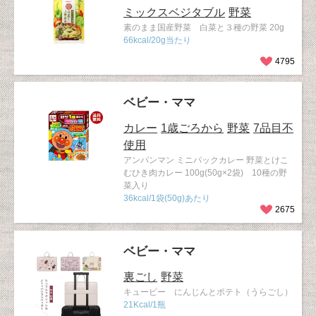
ミックスベジタブル
野菜
素のまま国産野菜 白菜と３種の野菜 20g
66kcal/20g当たり
4795
ベビー・ママ
カレー
1歳ごろから
野菜
7品目不
使用
アンパンマン ミニパックカレー 野菜とけこ
むひき肉カレー 100g(50g×2袋) 10種の野
菜入り
36kcal/1袋(50g)あたり
2675
ベビー・ママ
裏ごし
野菜
キューピー にんじんとポテト（うらごし）
21Kcal/1瓶