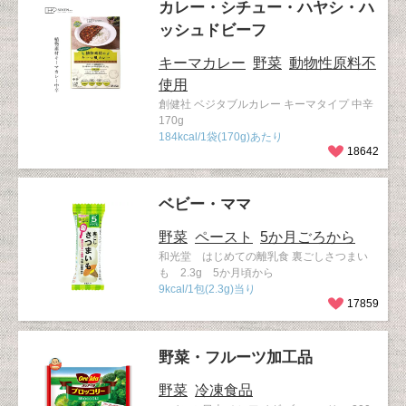
カレー・シチュー・ハヤシ・ハ
ッシュドビーフ
キーマカレー
野菜
動物性原料不
使用
創健社 ベジタブルカレー キーマタイプ 中辛
170g
184kcal/1袋(170g)あたり
18642
ベビー・ママ
野菜
ペースト
5か月ごろから
和光堂 はじめての離乳食 裏ごしさつまい
も 2.3g 5か月頃から
9kcal/1包(2.3g)当り
17859
野菜・フルーツ加工品
野菜
冷凍食品