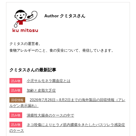
Author クミタスさん
クミタスの運営者。
食物アレルギーのこと、食の安全について、発信していきます。
クミタスさんの最新記事
小児サルモネラ菌血症とは
読み物
加齢と皮脂欠乏症
読み物
2026年7月26日～8月2日までの海外製品の回収情報（アレ
回収情報
ルゲン表示漏れ）
潰瘍性大腸炎のケースの中で
読み物
ネコ咬傷によりヒラメ筋内膿瘍をきたしたパスツレラ感染症
読み物
のケース