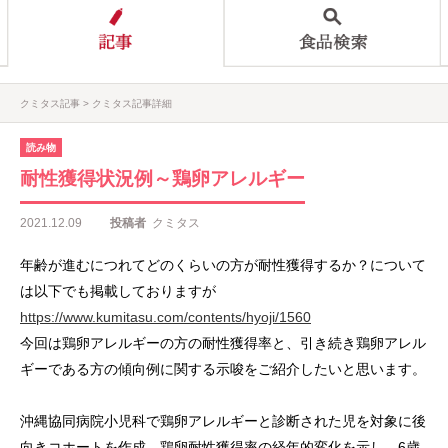
クミタス記事
クミタス記事詳細
読み物
耐性獲得状況例～鶏卵アレルギー
2021.12.09
投稿者
クミタス
年齢が進むにつれてどのくらいの方が耐性獲得するか？について
は以下でも掲載しておりますが
https://www.kumitasu.com/contents/hyoji/1560
今回は鶏卵アレルギーの方の耐性獲得率と、引き続き鶏卵アレル
ギーである方の傾向例に関する示唆をご紹介したいと思います。
沖縄協同病院小児科で鶏卵アレルギーと診断された児を対象に後
向きコホートを作成。鶏卵耐性獲得率の経年的変化を示し、6歳