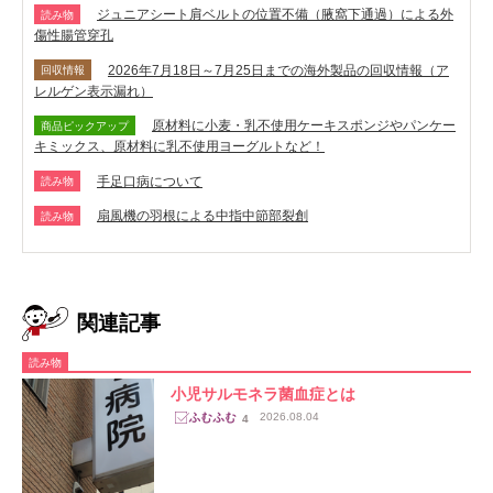
ジュニアシート肩ベルトの位置不備（腋窩下通過）による外
読み物
傷性腸管穿孔
2026年7月18日～7月25日までの海外製品の回収情報（ア
回収情報
レルゲン表示漏れ）
原材料に小麦・乳不使用ケーキスポンジやパンケー
商品ピックアップ
キミックス、原材料に乳不使用ヨーグルトなど！
手足口病について
読み物
扇風機の羽根による中指中節部裂創
読み物
関連記事
読み物
小児サルモネラ菌血症とは
2026.08.04
4