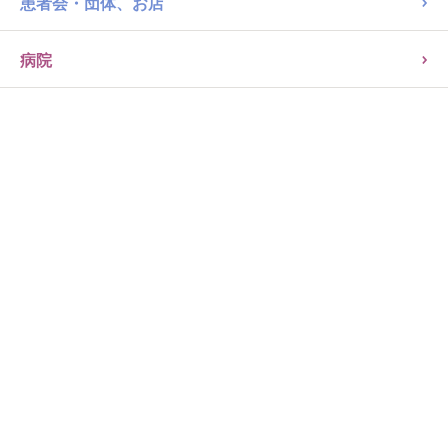
患者会・団体、お店
病院
パン類・ピザ
米粉パン
28品目不使用
タイナイ おこめ食パン
252kcal/100g
77093