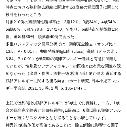
時点における鶏卵除去継続に関連する1歳台の背景因子に関して
検討を行ったところ
対象210例の鶏卵耐性獲得率は、2歳12％、3歳34％、4歳54％、
5歳68％、6歳で79％（134/170）であり、6歳時点で解除群134
例、遷延群36例、脱落群40例であった。
多重ロジスティック回帰分析では、鶏卵完全除去（オッズ比：
13.8、P＜0.01）、卵白特異的IgE値（class）高値（オッズ比：
3.84、P＜0.01）が6歳時の鶏卵アレルギー遷延と有意に関連し
ていたが、性別及びアナフィラキシーの既往とは有意な関連を認
めなかった（出典・参照：酒井一徳 杉浦 至郎 尾辻健太 遷延する
鶏卵アレルギーに関する後ろ向きコホート研究, 日本小児アレル
ギー学会誌, 2021, 35 巻, 2 号, p. 135-144）。
上記では約8割の鶏卵アレルギーは6歳までに寛解し、一方、1歳
台の鶏卵完全除去と卵白特異的IgE高値は、6歳以降も鶏卵アレル
ギーが続くリスク因子となり得ることを示唆しています。
特異的IgE抗体価が高値であることは、除去解除に影響する因子