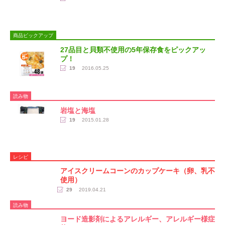
商品ピックアップ
27品目と貝類不使用の5年保存食をピックアッ
プ！
19
2016.05.25
読み物
岩塩と海塩
19
2015.01.28
レシピ
アイスクリームコーンのカップケーキ（卵、乳不
使用）
29
2019.04.21
読み物