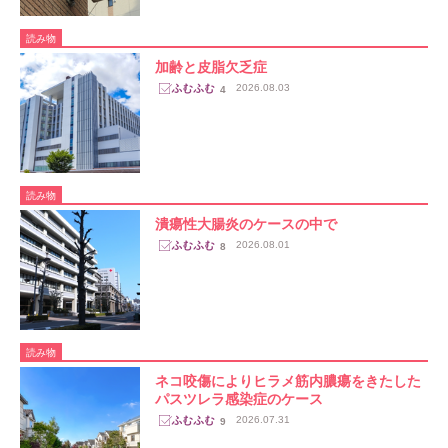
読み物
加齢と皮脂欠乏症
2026.08.03
4
読み物
潰瘍性大腸炎のケースの中で
2026.08.01
8
読み物
ネコ咬傷によりヒラメ筋内膿瘍をきたした
パスツレラ感染症のケース
2026.07.31
9