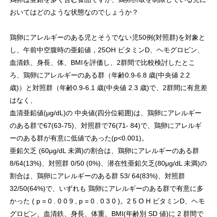
おいてはどのような状態なのでしょうか？
鶏卵にアレルギーのある児とそうでない児50例(対照群)を対象と
し、午前中空腹時の亜鉛値，25OH ビタミンD、ヘモグロビン、
血清鉄、身長、体、BMIを評価し、2群間で比較検討したとこ
ろ、鶏卵にアレルギーのある群（年齢0.9-6.8 歳(中央値 2.2
歳)）と対照群（年齢0.9-6.1 歳(中央値 2.3 歳)で、2群間に有意差
はなく、
血清亜鉛値(μg/dL)の 中央値(四分位範囲)は、鶏卵にアレルギー
のある群で67(63-75)、対照群で76(71- 84)で、鶏卵にアレルギ
ーのある群が有意に低値であった(p<0.001)。
亜鉛欠乏 (60μg/dL 未満)の割合は、鶏卵にアレルギーのある群
8/64(13%)、対照群 0/50 (0%)、潜在性亜鉛欠乏(80μg/dL 未満)の
割合は、鶏卵にアレルギーのある群 53/ 64(83%)、対照群
32/50(64%)で、いずれも 鶏卵にアレルギーのある群で有意に多
かった ( p = 0 . 0 0 9 , p = 0 . 0 3 0 )。2 5 O H ビタミンD、ヘモ
グロビン、血清鉄、身長、体重、BMI(年齢別 SD 値)に 2 群間で