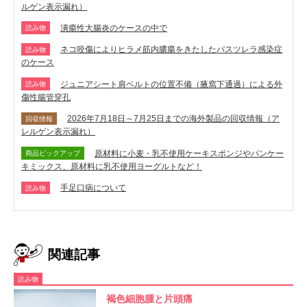
ルゲン表示漏れ）
潰瘍性大腸炎のケースの中で
読み物
ネコ咬傷によりヒラメ筋内膿瘍をきたしたパスツレラ感染症
読み物
のケース
ジュニアシート肩ベルトの位置不備（腋窩下通過）による外
読み物
傷性腸管穿孔
2026年7月18日～7月25日までの海外製品の回収情報（ア
回収情報
レルゲン表示漏れ）
原材料に小麦・乳不使用ケーキスポンジやパンケー
商品ピックアップ
キミックス、原材料に乳不使用ヨーグルトなど！
手足口病について
読み物
関連記事
読み物
褐色細胞腫と片頭痛