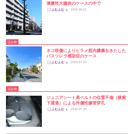
潰瘍性大腸炎のケースの中で
2026.08.01
8
読み物
ネコ咬傷によりヒラメ筋内膿瘍をきたした
パスツレラ感染症のケース
2026.07.31
9
読み物
ジュニアシート肩ベルトの位置不備（腋窩
下通過）による外傷性腸管穿孔
2026.07.30
9