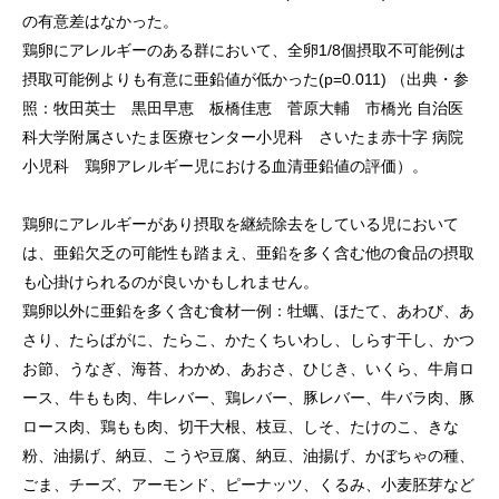
の有意差はなかった。
鶏卵にアレルギーのある群において、全卵1/8個摂取不可能例は
摂取可能例よりも有意に亜鉛値が低かった(p=0.011) （出典・参
照：牧田英士 黒田早恵 板橋佳恵 菅原大輔 市橋光 自治医
科大学附属さいたま医療センター小児科 さいたま赤十字 病院
小児科 鶏卵アレルギー児における血清亜鉛値の評価）。
鶏卵にアレルギーがあり摂取を継続除去をしている児において
は、亜鉛欠乏の可能性も踏まえ、亜鉛を多く含む他の食品の摂取
も心掛けられるのが良いかもしれません。
鶏卵以外に亜鉛を多く含む食材一例：牡蠣、ほたて、あわび、あ
さり、たらばがに、たらこ、かたくちいわし、しらす干し、かつ
お節、うなぎ、海苔、わかめ、あおさ、ひじき、いくら、牛肩ロ
ース、牛もも肉、牛レバー、鶏レバー、豚レバー、牛バラ肉、豚
ロース肉、鶏もも肉、切干大根、枝豆、しそ、たけのこ、きな
粉、油揚げ、納豆、こうや豆腐、納豆、油揚げ、かぼちゃの種、
ごま、チーズ、アーモンド、ピーナッツ、くるみ、小麦胚芽など