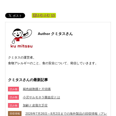
13
Author クミタスさん
クミタスの運営者。
食物アレルギーのこと、食の安全について、発信していきます。
クミタスさんの最新記事
褐色細胞腫と片頭痛
読み物
小児サルモネラ菌血症とは
読み物
加齢と皮脂欠乏症
読み物
2026年7月26日～8月2日までの海外製品の回収情報（アレ
回収情報