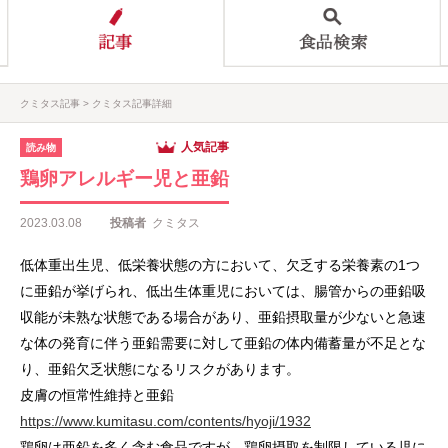
クミタス記事
クミタス記事詳細
人気記事
読み物
鶏卵アレルギー児と亜鉛
2023.03.08
投稿者
クミタス
低体重出生児、低栄養状態の方において、欠乏する栄養素の1つ
に亜鉛が挙げられ、低出生体重児においては、腸管からの亜鉛吸
収能が未熟な状態である場合があり、亜鉛摂取量が少ないと急速
な体の発育に伴う亜鉛需要に対して亜鉛の体内備蓄量が不足とな
り、亜鉛欠乏状態になるリスクがあります。
皮膚の恒常性維持と亜鉛
https://www.kumitasu.com/contents/hyoji/1932
鶏卵は亜鉛を多く含む食品ですが、鶏卵摂取を制限している児に