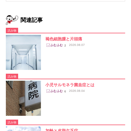
関連記事
読み物
褐色細胞腫と片頭痛
2026.08.07
2
読み物
小児サルモネラ菌血症とは
2026.08.04
6
読み物
加齢と皮脂欠乏症