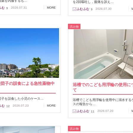
菌薬を内服するも…
を2回嘔吐し，腹痛を訴え…
2026.07.31
MORE
9
2026.07.30
9
読み物
酸団子の誤食による急性薬物中
浴槽でのこども用浮輪の使用に
て
団子を誤食した小児のケース…
浴槽でこども用浮輪を使用中に溺水する
スの報告から…
2026.07.23
MORE
12
2026.07.20
11
読み物