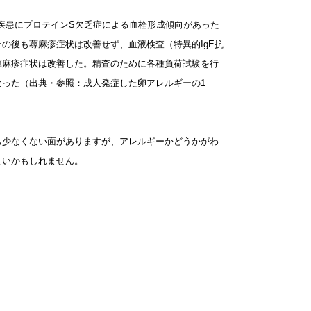
礎疾患にプロテインS欠乏症による血栓形成傾向があった
の後も蕁麻疹症状は改善せず、血液検査（特異的IgE抗
蕁麻疹症状は改善した。精査のために各種負荷試験を行
った（出典・参照：成人発症した卵アレルギーの1
も少なくない面がありますが、アレルギーかどうかがわ
よいかもしれません。