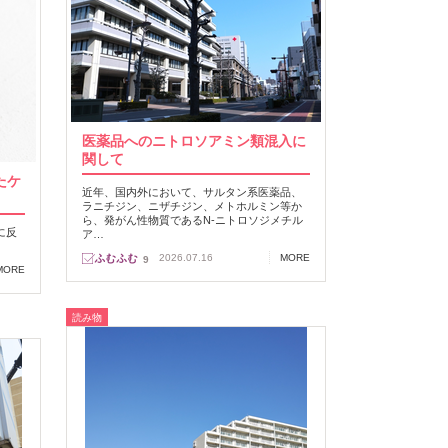
医薬品へのニトロソアミン類混入に
関して
たケ
近年、国内外において、サルタン系医薬品、
ラニチジン、ニザチジン、メトホルミン等か
ら、発がん性物質であるN‐ニトロソジメチル
に反
ア…
2026.07.16
MORE
9
MORE
読み物