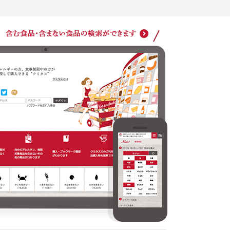
ショッ
クミタスでのご利用は商品購入時も無料です
どの商