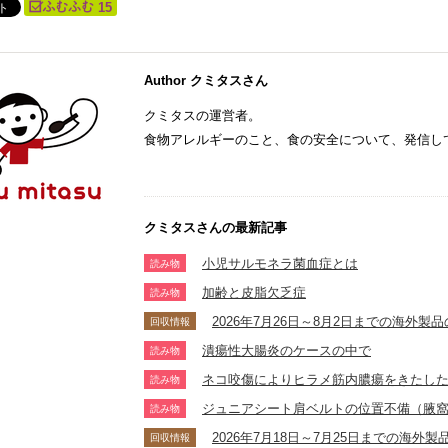
15
Author クミタスさん
クミタスの運営者。
食物アレルギーのこと、食の安全について、発信し
クミタスさんの最新記事
小児サルモネラ菌血症とは
読み物
加齢と皮脂欠乏症
読み物
2026年7月26日～8月2日までの海外
回収情報
潰瘍性大腸炎のケースの中で
読み物
ネコ咬傷によりヒラメ筋内膿瘍をきたし
読み物
ジュニアシート肩ベルトの位置不備（腋
読み物
2026年7月18日～7月25日までの海
回収情報