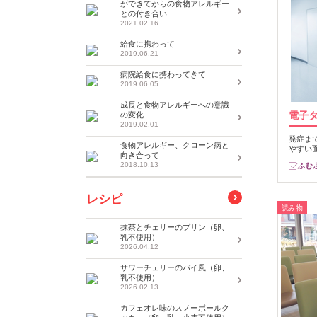
ができてからの食物アレルギー
との付き合い
2021.02.16
給食に携わって
2019.06.21
病院給食に携わってきて
2019.06.05
成長と食物アレルギーへの意識
電子
の変化
2019.02.01
発症ま
食物アレルギー、クローン病と
やすい
向き合って
2018.10.13
レシピ
読み物
抹茶とチェリーのプリン（卵、
乳不使用）
2026.04.12
サワーチェリーのパイ風（卵、
乳不使用）
2026.02.13
カフェオレ味のスノーボールク