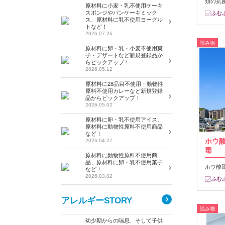
類の抗
原材料に小麦・乳不使用ケーキ
スポンジやパンケーキミック
ス、原材料に乳不使用ヨーグル
トなど！
2026.07.26
読み物
原材料に卵・乳・小麦不使用菓
子・デザートなど新規登録品か
らピックアップ！
2026.05.12
原材料に28品目不使用・動物性
原料不使用カレーなど新規登録
品からピックアップ！
2026.05.02
原材料に卵・乳不使用アイス、
原材料に動物性原料不使用商品
など！
ホウ
2026.04.27
毒
原材料に動物性原料不使用商
品、原材料に卵・乳不使用菓子
ホウ酸
など！
2026.03.02
アレルギーSTORY
読み物
幼少期からの喘息、そして子供