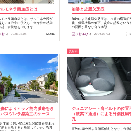
サルモネラ菌血症とは
加齢と皮脂欠乏症
ルモネラ菌血症とは、サルモネラ菌が
加齢による皮脂欠乏症は、皮膚の構造的
越えて血液中に侵入し、全身性の感染
化、保湿機構の低下、炎症の誘発という
き起こす状態を指します。…
の要因が重なり合う病態…
2026.08.04
MORE
2026.08.03
4
4
読み物
咬傷によりヒラメ筋内膿瘍をき
ジュニアシート肩ベルトの位置
たパスツレラ感染症のケース
（腋窩下通過）による外傷性腸
孔
カ月半前に飼い猫に左足関節部を咬まれ
疼痛を自覚するも放置していた。数種
事故の10分後より傾眠傾向となり，食物