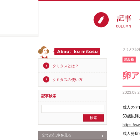
クミタス記
読み物
クミタスとは？
卵ア
クミタスの使い方
2023.08.2
記事検索
成人のア
50歳以
https://w
成人発症
全ての記事を見る