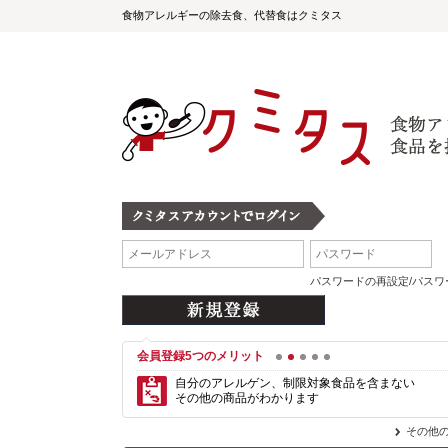
食物アレルギーの除去食、代替食はクミタス
パスワードの再設定/パス
会員登録5つのメリット
1
2
3
4
5
自分のアレルゲン、制限対象食品を含まない
その他の商品がわかります
その他