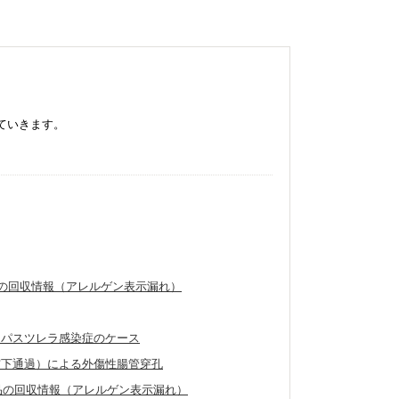
ていきます。
製品の回収情報（アレルゲン表示漏れ）
たパスツレラ感染症のケース
窩下通過）による外傷性腸管穿孔
外製品の回収情報（アレルゲン表示漏れ）