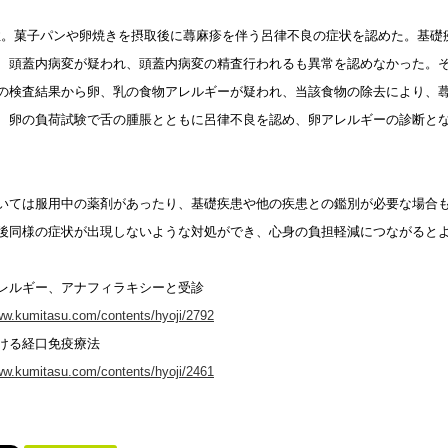
女性。菓子パンや卵焼きを摂取後に蕁麻疹を伴う呂律不良の症状を認めた。基
、頭蓋内病変が疑われ、頭蓋内病変の精査行われるも異常を認めなかった。そ
の検査結果から卵、乳の食物アレルギーが疑われ、当該食物の除去により、
、卵の負荷試験で舌の腫脹とともに呂律不良を認め、卵アレルギーの診断とな
いては服用中の薬剤があったり、基礎疾患や他の疾患との鑑別が必要な場合
後同様の症状が出現しないような対処ができ、心身の負担軽減につながると
レルギー、アナフィラキシーと受診
ww.kumitasu.com/contents/hyoji/2792
ける経口免疫療法
ww.kumitasu.com/contents/hyoji/2461