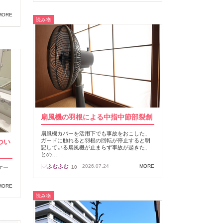
MORE
読み物
扇風機の羽根による中指中節部裂創
扇風機カバーを活用下でも事故をおこした、
ガードに触れると羽根の回転が停止すると明
つい
記している扇風機が止まらず事故が起きた、
との…
2026.07.24
MORE
ケー
10
MORE
読み物