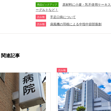
原材料に小麦・乳不使用ケーキス
商品ピックアップ
ーグルトなど！
手足口病について
読み物
扇風機の羽根による中指中節部裂創
読み物
関連記事
読み物