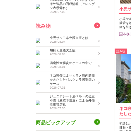
海外製品の回収情報（アレルゲ
ン表示漏れ）
小児
2026.07.03
小児サ
腸管を
読み物
症を引
小児サルモネラ菌血症とは
2026.08.04
加齢と皮脂欠乏症
読み物
2026.08.03
潰瘍性大腸炎のケースの中で
2026.08.01
ネコ咬傷によりヒラメ筋内膿瘍
をきたしたパスツレラ感染症の
ケース
2026.07.31
ジュニアシート肩ベルトの位置
不備（腋窩下通過）による外傷
性腸管穿孔
ネコ
2026.07.30
たし
商品ピックアップ
初診1
腫脹・