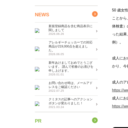
50 歳
NEWS
ことから
体検査）
新規登録商品を含む商品表示に
関しまして
った結果
2026.06.26
例）。
アレルギーチェッカーでの対応
商品が219,000点を超えまし
た。
2026.06.05
成人にお
新年あけましておめでとうござ
かり、今
います。 謹んで初春のお喜びを
申し上げます。
2026.01.01
成人のア
お問い合わせ時は、メールアド
レスをご確認ください
https://w
2022.07.25
成人にお
クミタスの記事へのアクション
ボタンが変わりました！
https://w
2021.03.24
PR