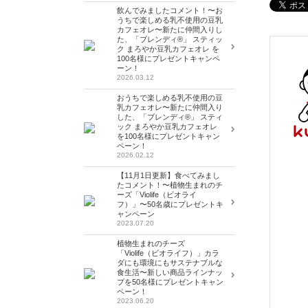
飲んでみましたコメント！〜お
うちで楽しめる乳不使用の豆乳
カフェオレ〜新たに仲間入りし
た、「ブレンディ®」 スティッ
ク まろやか豆乳カフェオレ を
100名様にプレゼントキャンペ
ーン！
2026.03.12
おうちで楽しめる乳不使用の豆
乳カフェオレ〜新たに仲間入り
した、「ブレンディ®」 スティ
ック まろやか豆乳カフェオレ
を100名様にプレゼントキャン
ペーン！
2026.02.12
【11月1日更新】食べてみまし
たコメント！〜植物生まれのチ
ーズ「Violife（ビオライ
フ）」〜50名歳にプレゼントキ
ャンペーン
2023.07.20
植物生まれのチーズ
「Violife（ビオライフ）」カラ
ダにも環境にもサステナブルな
食生活〜新しい商品ラインナッ
プを50名様にプレゼントキャン
ペーン！
2023.06.20