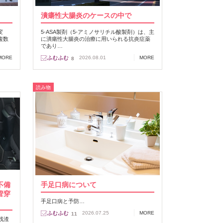
潰瘍性大腸炎のケースの中で
変
5-ASA製剤（5-アミノサリチル酸製剤）は、主
複数
に潰瘍性大腸炎の治療に用いられる抗炎症薬
であり…
MORE
2026.08.01
MORE
8
読み物
不備
手足口病について
管穿
手足口病と予防…
2026.07.25
MORE
11
残渣