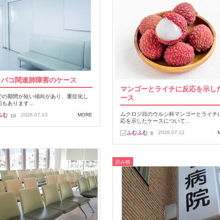
タバコ関連肺障害のケース
マンゴーとライチに反応を示し
での期間が短い傾向があり、重症化し
ース
面もあります…
ムクロジ目のウルシ科マンゴーとライチ
2026.07.13
MORE
10
応を示したケースについて…
2026.07.12
9
読み物